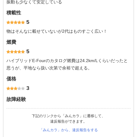
振動も少なくて安定している
積載性
5
物はそんなに載せていないが2代はものすごく広い！
燃費
5
ハイブリッドE-Fourのカタログ燃費は24.2km/Lくらいだったと
思うが、平地なら扱い次第で余裕で超える。
価格
3
故障経験
下記のリンクから「みんカラ」に遷移して、
違反報告ができます。
「みんカラ」から、違反報告をする