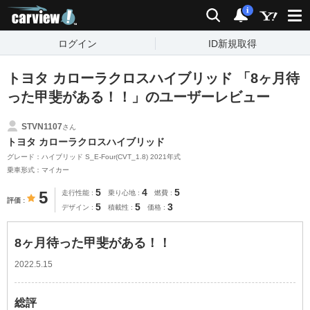
carview!
検索
通知
i
ログイン
ID新規取得
トヨタ カローラクロスハイブリッド 「8ヶ月待
った甲斐がある！！」のユーザーレビュー
STVN1107
さん
トヨタ カローラクロスハイブリッド
グレード：ハイブリッド S_E-Four(CVT_1.8) 2021年式
乗車形式：マイカー
5
4
5
5
走行性能
乗り心地
燃費
評価
5
5
3
デザイン
積載性
価格
8ヶ月待った甲斐がある！！
2022.5.15
総評