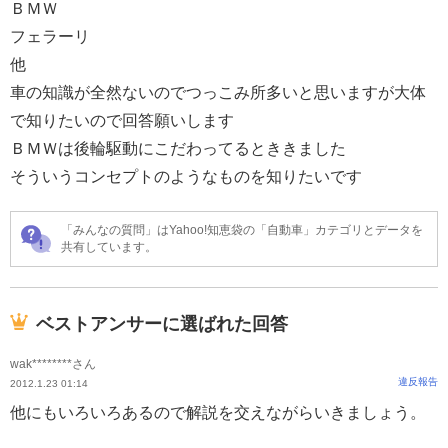
ＢＭＷ
フェラーリ
他
車の知識が全然ないのでつっこみ所多いと思いますが大体
で知りたいので回答願いします
ＢＭＷは後輪駆動にこだわってるとききました
そういうコンセプトのようなものを知りたいです
「みんなの質問」はYahoo!知恵袋の「自動車」カテゴリとデータを
共有しています。
ベストアンサーに選ばれた回答
wak********さん
違反報告
2012.1.23 01:14
他にもいろいろあるので解説を交えながらいきましょう。