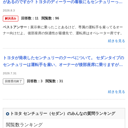
があるのですか? トヨタのディーラーの看板にもセンチュリーって
書いてあるのを見たことがありません。裏メニュー的な取り扱いな
2026.8.3
んですか?
回答数：
11
閲覧数：
96
解決済み
ベストアンサー：
展示車に乗ったことあるけど、専属の運転手を雇ってるオー
ナー向けだよ。 後部座席の快適性が最優先で、運転席はオペレーター席です。
続きを見る
トヨタが発表したセンチュリーのクーペについて。 セダンタイプの
センチュリーは運転手を雇い、オーナーが後部座席に乗りますが、
クーペタイプのセンチュリーはオーナーが運転する想定なのでしょ
2026.7.31
うか？
回答数：
3
閲覧数：
31
回答受付終了
続きを見る
トヨタ センチュリー（セダン）のみんなの質問ランキング
閲覧数ランキング