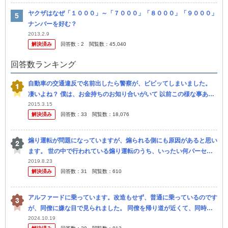
ヤクザはなぜ「１０００」～「７０００」「８０００」「９０００」
ナンバーを好む？
2013.2.9
解決済み
回答数：
2
閲覧数：
45,040
回答数ランキング
自動車の交通違反で名前出したら警察が、ビビッてしまいました。
凄いよね？ 僕は、お金持ちのお知り合いがいて 以前この様な事あり
ました。 トヨタのセンチュリーで走っていました。 すると白バイ
2015.3.15
解決済み
回答数：
33
閲覧数：
18,076
が...
煽り運転が問題になっていますが、煽られる側にも原因があると思い
ます。 世の中で行われている煽り運転のうち、いったい何パーセン
トが煽られる側に起因すると思われますか？ ズバリ数字で書いて頂
2019.8.23
解決済み
回答数：
31
閲覧数：
610
きたい...
アルファードに乗っています。改造もせず、普通に乗っているのです
が、同僚に嫌な目で見られました。 同僚を帰り道が近くて、同時間
帯に退勤したので、乗せて行こうかといいました。 しかし、『ヤク
2024.10.19