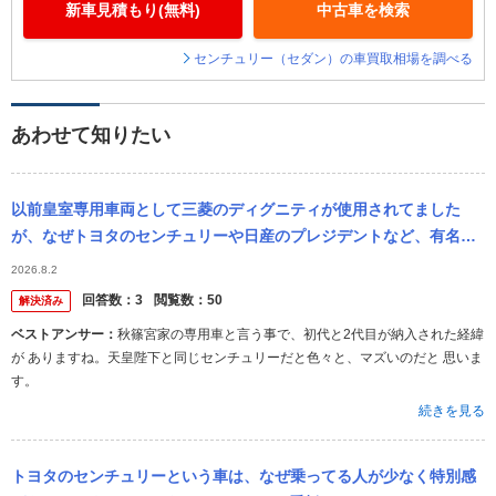
新車見積もり(無料)
中古車を検索
センチュリー（セダン）の車買取相場を調べる
あわせて知りたい
以前皇室専用車両として三菱のディグニティが使用されてました
が、なぜトヨタのセンチュリーや日産のプレジデントなど、有名ど
ころの高級車を採用せずにディグニティにしたんでしょうか？
2026.8.2
回答数：
3
閲覧数：
50
解決済み
ベストアンサー：
秋篠宮家の専用車と言う事で、初代と2代目が納入された経緯
が ありますね。天皇陛下と同じセンチュリーだと色々と、マズいのだと 思いま
す。
続きを見る
トヨタのセンチュリーという車は、なぜ乗ってる人が少なく特別感