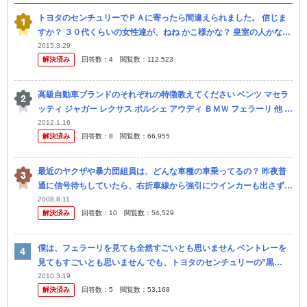
トヨタのセンチュリーでＰＡに寄ったら間違えられました。 信じま
すか？ ３０代くらいの女性達が、ねね かこ様かな？ 皇室の人かな？
と言っているのが、聞こえて来ました。（笑） ＴＶで総理大臣が...
2015.3.29
解決済み
回答数：
4
閲覧数：
112,523
高級自動車ブランドのそれぞれの特徴教えてください ベンツ マセラ
ッティ ジャガー レクサス ポルシェ アウディ ＢＭＷ フェラーリ 他 車
の知識が全然ないのでつっこみ所多いと思いますが大体で知り...
2012.1.16
解決済み
回答数：
8
閲覧数：
66,955
最近のヤクザや暴力団組員は、どんな車種の車乗ってるの？ 昨夜普
通に信号待ちしていたら、右折車線から強引にウインカーも出さず本
線に横入りされた 3台とも黒い車で、車種はベンツ、セルシオ、セン
2008.8.11
解決済み
回答数：
10
閲覧数：
54,529
チュ...
僕は、フェラーリを見ても全然すごいとも思いません ベントレーを
見てもすごいとも思いません でも、トヨタのセンチュリーの”黒
色”と、ロールスロイスの”銀色”が嫌いなんです これらの色は、共に
2010.3.19
解決済み
回答数：
5
閲覧数：
53,168
お...