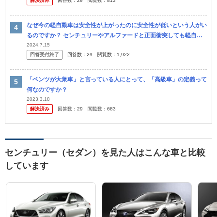
解決済み
回答数：
29
閲覧数：
813
ザや反社...
なぜ今の軽自動車は安全性が上がったのに安全性が低いという人がい
るのですか？ センチュリーやアルファードと正面衝突しても軽自動
車が勝つ！ ダイハツタントは30キロでぶつかっても怪我しなかった
2024.7.15
回答受付終了
回答数：
29
閲覧数：
1,922
よ
「ベンツが大衆車」と言っている人にとって、「高級車」の定義って
何なのですか？
2023.3.18
解決済み
回答数：
29
閲覧数：
683
センチュリー（セダン）を見た人はこんな車と比較
しています