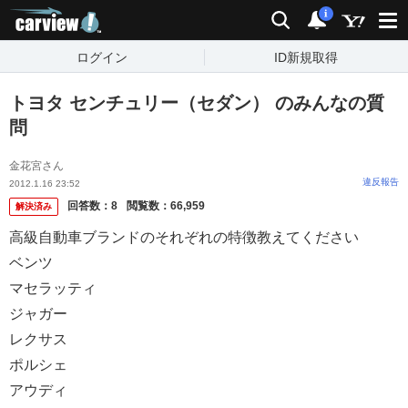
carview!
検索
通知
i
ログイン
ID新規取得
トヨタ センチュリー（セダン） のみんなの質
問
金花宮さん
違反報告
2012.1.16 23:52
回答数：
8
閲覧数：
66,959
解決済み
高級自動車ブランドのそれぞれの特徴教えてください
ベンツ
マセラッティ
ジャガー
レクサス
ポルシェ
アウディ