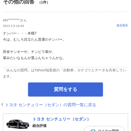
その他の回答
（1件）
ehr********さん
違反報告
2013.2.9 16:46
ナンバー・・・本職?
今は、むしろ目立たん普通のナンバー。
田舎ヤンキーや、チンピラ風や、
輩みたいなもんが選ぶんちゃうんかな。
「みんなの質問」はYahoo!知恵袋の「自動車」カテゴリとデータを共有してい
ます。
質問をする
トヨタ センチュリー（セダン）の質問一覧に戻る
トヨタ センチュリー（セダン）
総合評価
マイカー登録