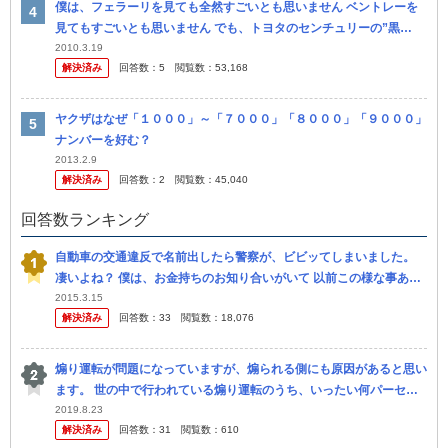
僕は、フェラーリを見ても全然すごいとも思いません ベントレーを
見てもすごいとも思いません でも、トヨタのセンチュリーの”黒
色”と、ロールスロイスの”銀色”が嫌いなんです これらの色は、共に
2010.3.19
解決済み
回答数：
5
閲覧数：
53,168
お...
ヤクザはなぜ「１０００」～「７０００」「８０００」「９０００」
ナンバーを好む？
2013.2.9
解決済み
回答数：
2
閲覧数：
45,040
回答数ランキング
自動車の交通違反で名前出したら警察が、ビビッてしまいました。
凄いよね？ 僕は、お金持ちのお知り合いがいて 以前この様な事あり
ました。 トヨタのセンチュリーで走っていました。 すると白バイ
2015.3.15
解決済み
回答数：
33
閲覧数：
18,076
が...
煽り運転が問題になっていますが、煽られる側にも原因があると思い
ます。 世の中で行われている煽り運転のうち、いったい何パーセン
トが煽られる側に起因すると思われますか？ ズバリ数字で書いて頂
2019.8.23
解決済み
回答数：
31
閲覧数：
610
きたい...