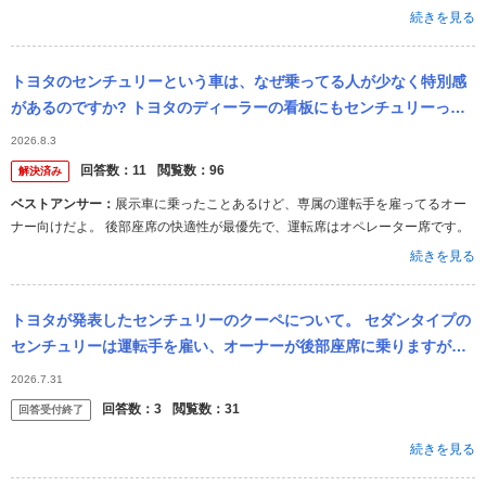
続きを見る
トヨタのセンチュリーという車は、なぜ乗ってる人が少なく特別感
があるのですか? トヨタのディーラーの看板にもセンチュリーって
書いてあるのを見たことがありません。裏メニュー的な取り扱いな
2026.8.3
んですか?
回答数：
11
閲覧数：
96
解決済み
ベストアンサー：
展示車に乗ったことあるけど、専属の運転手を雇ってるオー
ナー向けだよ。 後部座席の快適性が最優先で、運転席はオペレーター席です。
続きを見る
トヨタが発表したセンチュリーのクーペについて。 セダンタイプの
センチュリーは運転手を雇い、オーナーが後部座席に乗りますが、
クーペタイプのセンチュリーはオーナーが運転する想定なのでしょ
2026.7.31
うか？
回答数：
3
閲覧数：
31
回答受付終了
続きを見る