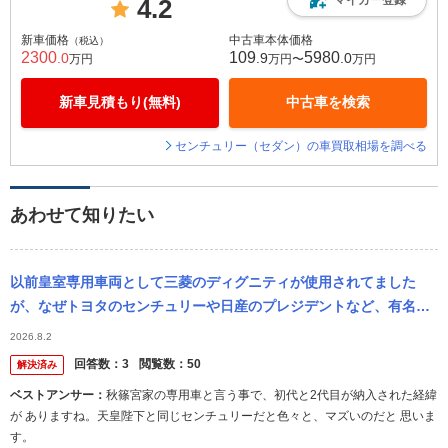
4.2
新車価格
中古車本体価格
（税込）
2300
109
5980
.0
.9
.0
万円
万円〜
万円
新車見積もり(無料)
中古車を検索
センチュリー（セダン）の車買取相場を調べる
あわせて知りたい
以前皇室専用車両として三菱のディグニティが使用されてました
が、なぜトヨタのセンチュリーや日産のプレジデントなど、有名ど
ころの高級車を採用せずにディグニティにしたんでしょうか？
2026.8.2
回答数：
3
閲覧数：
50
解決済み
ベストアンサー：
秋篠宮家の専用車と言う事で、初代と2代目が納入された経緯
が ありますね。天皇陛下と同じセンチュリーだと色々と、マズいのだと 思いま
す。