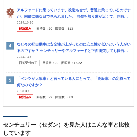
アルファードに乗っています。改造もせず、普通に乗っているのです
が、同僚に嫌な目で見られました。 同僚を帰り道が近くて、同時間
帯に退勤したので、乗せて行こうかといいました。 しかし、『ヤク
2024.10.19
解決済み
回答数：
29
閲覧数：
813
ザや反社...
なぜ今の軽自動車は安全性が上がったのに安全性が低いという人がい
るのですか？ センチュリーやアルファードと正面衝突しても軽自動
車が勝つ！ ダイハツタントは30キロでぶつかっても怪我しなかった
2024.7.15
回答受付終了
回答数：
29
閲覧数：
1,922
よ
「ベンツが大衆車」と言っている人にとって、「高級車」の定義って
何なのですか？
2023.3.18
解決済み
回答数：
29
閲覧数：
683
センチュリー（セダン）を見た人はこんな車と比較
しています