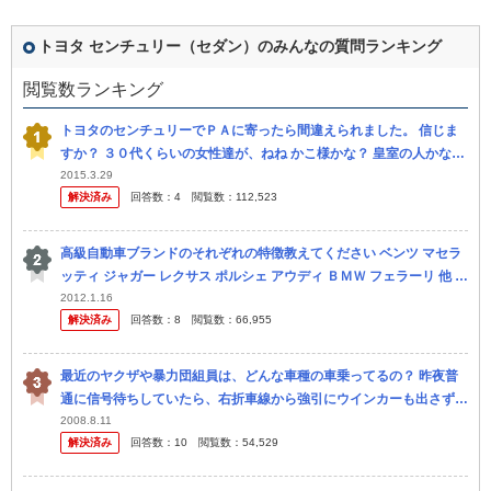
トヨタ センチュリー（セダン）のみんなの質問ランキング
閲覧数ランキング
トヨタのセンチュリーでＰＡに寄ったら間違えられました。 信じま
すか？ ３０代くらいの女性達が、ねね かこ様かな？ 皇室の人かな？
と言っているのが、聞こえて来ました。（笑） ＴＶで総理大臣が...
2015.3.29
解決済み
回答数：
4
閲覧数：
112,523
高級自動車ブランドのそれぞれの特徴教えてください ベンツ マセラ
ッティ ジャガー レクサス ポルシェ アウディ ＢＭＷ フェラーリ 他 車
の知識が全然ないのでつっこみ所多いと思いますが大体で知り...
2012.1.16
解決済み
回答数：
8
閲覧数：
66,955
最近のヤクザや暴力団組員は、どんな車種の車乗ってるの？ 昨夜普
通に信号待ちしていたら、右折車線から強引にウインカーも出さず本
線に横入りされた 3台とも黒い車で、車種はベンツ、セルシオ、セン
2008.8.11
解決済み
回答数：
10
閲覧数：
54,529
チュ...