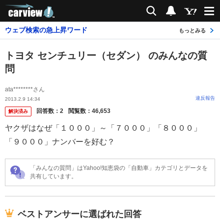
carview!
検索
通知
ウェブ検索の急上昇ワード
もっとみる
トヨタ センチュリー（セダン） のみんなの質
問
ata********さん
違反報告
2013.2.9 14:34
回答数：
2
閲覧数：
46,653
解決済み
ヤクザはなぜ「１０００」～「７０００」「８０００」
「９０００」ナンバーを好む？
「みんなの質問」はYahoo!知恵袋の「自動車」カテゴリとデータを
共有しています。
ベストアンサーに選ばれた回答