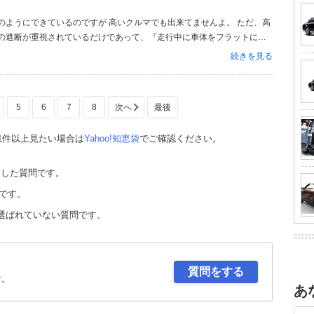
動の遮断が重視されているだけであって、『走行中に車体をフラットに保
てるだけです。 ＞ダンパーの交換だけでは地面を這うような上下動のな
続きを見る
ん。 ばね上（車体）...
5
6
7
8
01件以上見たい場合は
Yahoo!知恵袋
でご確認ください。
定した質問です。
です。
選ばれていない質問です。
質問をする
す。
あ