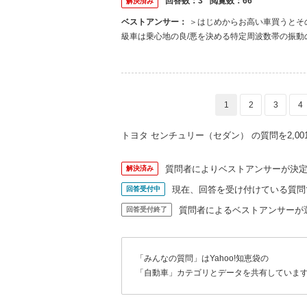
回答数：
3
閲覧数：
66
解決済み
ベストアンサー：
＞はじめからお高い車買うとそのようにできているのですが 高いクルマでも出来てませんよ。 ただ、高
級車は乗心地の良/悪を決める特定周波数帯の振
つ』のではありません。 ハタから見て、そう見え
い ＞足まわりはつくれないんでしょうか？ 作れませ
1
2
3
4
トヨタ センチュリー（セダン） の質問を2,0
質問者によりベストアンサーが決
解決済み
現在、回答を受け付けている質問
回答受付中
質問者によるベストアンサーが
回答受付終了
「みんなの質問」はYahoo!知恵袋の
「自動車」カテゴリとデータを共有していま