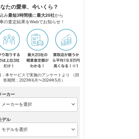
あなたの愛車、今いくら？
込み
最短3時間後
に
最大20社
から
車の査定結果をWebでお知らせ！
ダン
レクサス ISハイブリッ
スバル WRX S4
レ
1：本サービスで実施のアンケートより （回
ド
ド
答期間：2023年6月〜2024年5月）
メーカー
モデル