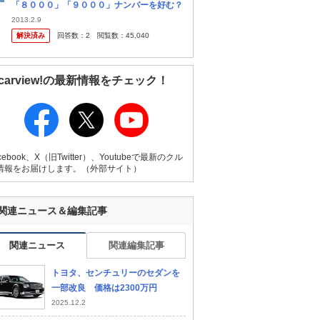
「８０００」「９０００」ナンバーを好む？
2013.2.9
解決済み
回答数：
2
閲覧数：
45,040
carview!の最新情報をチェック！
cebook、X（旧Twitter）、Youtubeで最新のクル
情報をお届けします。（外部サイト）
関連ニュース＆編集記事
関連ニュース
関連編集記事
トヨタ、センチュリーのセダンを
一部改良 価格は2300万円
2025.12.2