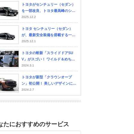
トヨタがセンチュリー（セダン）
を一部改良、トヨタ最高峰のショ
ーファーカーはさらに進化
2025.12.2
トヨタ センチュリー（セダン）
が、最新安全装備を搭載する一部
改良を実施
2025.12.1
トヨタの斬新「スライドドアSU
V」がスゴい！ ワイルド＆めちゃ
使える！ 「クロスバン ギア」どん
2024.3.1
なモデル？
トヨタが新型「クラウンオープ
ン」初公開！ 美しいデザインに注
目!? センチュリーSUVオープンと
2024.2.7
の共演が凄い！ 開発秘話とは
なたにおすすめのサービス