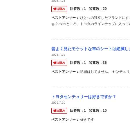
2026.7.25
回答数：
1
閲覧数：
20
解決済み
ベストアンサー：
ひとつの独立したブランドにするようですけど、レクサスのように販売会社を立ち上げたりするのかな
ぁ？ 今のところ、トヨタのラインナップに入って
た方がびっくりでしたね。 今のダイハツ販売店が
トールの名前は廃止になって、ライズとルーミーに統
昔よく見たモケットな車のシートは絶滅し
2026.7.28
回答数：
1
閲覧数：
36
解決済み
ベストアンサー：
絶滅はしてません。 センチュリーで選べます。 
トヨタセンチュリーは好きですか？
2026.7.29
回答数：
1
閲覧数：
10
解決済み
ベストアンサー：
好きです