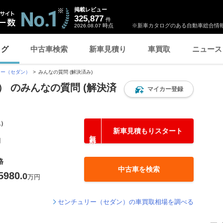
掲載レビュー
325,877
件
時点
※新車カタログのある自動車総合情報
2026.08.07
ログ
中古車検索
新車見積り
車買取
ニュース
リー（セダン）
みんなの質問 (解決済み)
 のみんなの質問 (解決済
マイカー登録
込）
新車見積もりスタート
円
格
中古車を検索
5980
.0
万円
センチュリー（セダン）の車買取相場を調べる