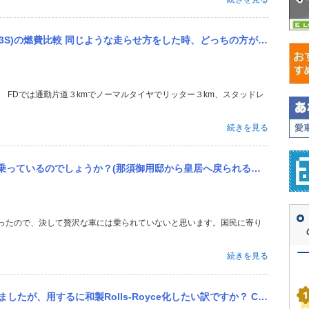
S)の燃費比較 同じような走らせ方をした時、どっちの方が実燃費が悪いのでしょうか
続きを見る
戻られる映像に写っていました) 天皇陛下なら、最低でもセンチュリー、レクサスLMまたはLS、何ならマイバッハや...
続きを見る
-Royce化したい訳ですか？ Century GRMNもBlack Bagdeを多少意識しているのでしょうか？