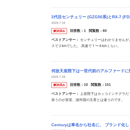
2代目センチュリー (GZG50系)とRX-7 (FD3
2026.7.16
回答数：
1
閲覧数：
60
解決済み
ベストアンサー：
センチュリーはわかりませんが。 FDでは通勤片道３kmでノーマルタイヤでリッター３km、スタッドレ
スで２kmでした。 高速で７〜８kmくらい。
何故天皇陛下は一世代前のアルファードに乗っているのでしょうか？(那須御用邸から皇居へ
2026.7.28
回答数：
10
閲覧数：
151
解決済み
ベストアンサー：
上皇陛下はカッコインテグラだったので、決して贅沢な車には乗られていないと思います。国民に寄り
添うのが皇室、諸外国の主君とは違うのです。
Centuryは車名から社名に、 ブランド化しましたが、用するに和製Rolls