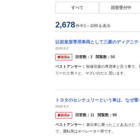
すべて
回答受付中
2,678
件中1～10件を表示
以前皇室専用車両として三菱のディグニティが使用されてましたが、なぜトヨタ
2026.8.2
回答数：
3
閲覧数：
50
解決済み
ベストアンサー：
秋篠宮家の専用車と言う事で、初代と2代目が納入された経緯が ありますね。天皇陛下と同じセンチュ
リーだと色々と、マズいのだと 思います。
トヨタのセンチュリーという車は、なぜ乗ってる人が少なく特別感があるのですか? ト
2026.8.3
回答数：
11
閲覧数：
96
解決済み
ベストアンサー：
展示車に乗ったことあるけど、専属の運転手を雇ってるオーナー向けだよ。 後部座席の快適性が最優先
で、運転席はオペレーター席です。