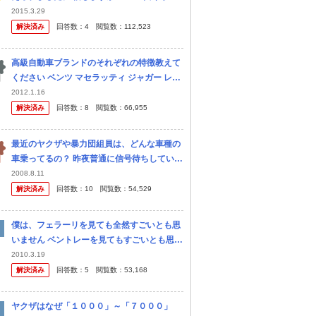
の女性達が、ねね かこ様かな？ 皇室の人か
2015.3.29
な？ と言っているのが、聞こえて来ました。
解決済み
回答数：
4
閲覧数：
112,523
（笑） ＴＶで総理大臣が...
高級自動車ブランドのそれぞれの特徴教えて
ください ベンツ マセラッティ ジャガー レク
サス ポルシェ アウディ ＢＭＷ フェラーリ 他
2012.1.16
車の知識が全然ないのでつっこみ所多いと思
解決済み
回答数：
8
閲覧数：
66,955
いますが大体で知り...
最近のヤクザや暴力団組員は、どんな車種の
車乗ってるの？ 昨夜普通に信号待ちしていた
ら、右折車線から強引にウインカーも出さず
2008.8.11
本線に横入りされた 3台とも黒い車で、車種
解決済み
回答数：
10
閲覧数：
54,529
はベンツ、セルシオ、センチュ...
僕は、フェラーリを見ても全然すごいとも思
いません ベントレーを見てもすごいとも思い
ません でも、トヨタのセンチュリーの”黒
2010.3.19
色”と、ロールスロイスの”銀色”が嫌いなん
解決済み
回答数：
5
閲覧数：
53,168
です これらの色は、共にお...
ヤクザはなぜ「１０００」～「７０００」