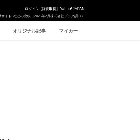
ログイン
[
新規取得
]
Yahoo! JAPAN
サイト5社との比較（2026年2月株式会社プラグ調べ）
オリジナル記事
マイカー