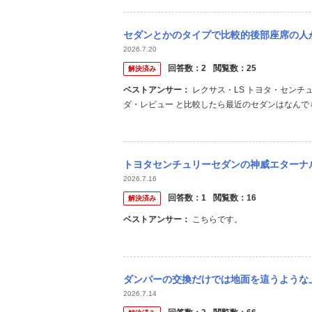
セダンとかのタイプで比較的後部座席の人
2026.7.20
回答数：
2
閲覧数：
25
解決済み
ベストアンサー：
レクサス・LS トヨタ・センチュリー などの大型セダン 比較的って話なら、 ダイハツ・オプティ マツ
ダ・レビュー と比較したら最近のセダンはなんで
トヨタセンチュリーセダンの神威エターナ
2026.7.16
回答数：
1
閲覧数：
16
解決済み
ベストアンサー：
こちらです。
ダンパーの交換だけでは地面を這うような上下動のない足まわりはつくれないんでしょうか？
2026.7.14