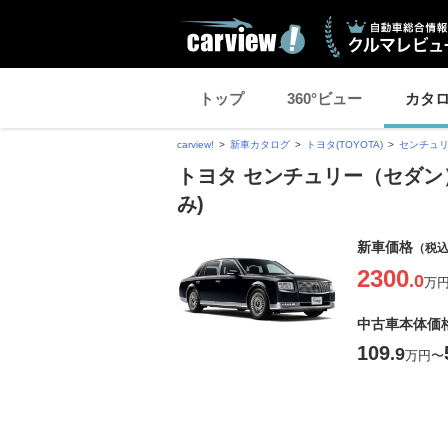
トップ
360°ビュー
カタ
carview!
新車カタログ
トヨタ(TOYOTA)
センチュ
トヨタ センチュリー（セダン）
み)
新車価格
（税
2300
.0
万
中古車本体価
109
.9
万円
〜