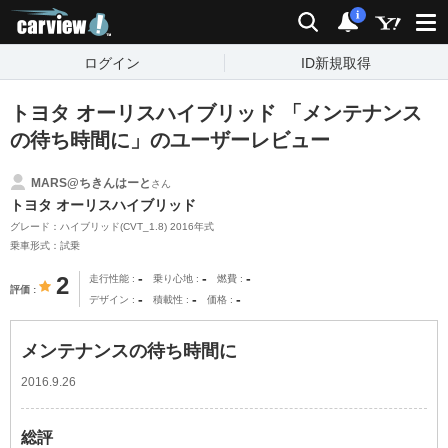
carview!
検索
通知
i
ログイン
ID新規取得
トヨタ オーリスハイブリッド 「メンテナンス
の待ち時間に」のユーザーレビュー
MARS@ちきんはーと
さん
トヨタ オーリスハイブリッド
グレード：ハイブリッド(CVT_1.8) 2016年式
乗車形式：試乗
-
-
-
2
走行性能
乗り心地
燃費
評価
-
-
-
デザイン
積載性
価格
メンテナンスの待ち時間に
2016.9.26
総評