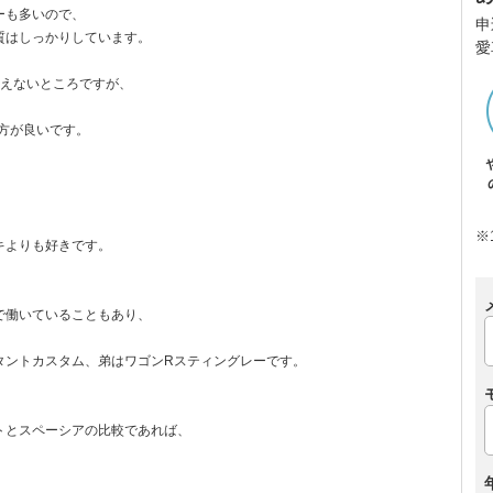
ーも多いので、
申
質はしっかりしています。
愛
言えないところですが、
の方が良いです。
※
キよりも好きです。
）
で働いていることもあり、
タントカスタム、弟はワゴンRスティングレーです。
トとスペーシアの比較であれば、