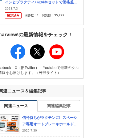
インとプラクティバの4本セットで価格差が6
000円程度です。 エコファインは低燃費タイ
2023.7.3
ヤですが、5万キロ走行した場合にプラクテ
解決済み
回答数：
1
閲覧数：
35,299
ィバとのガソリン代の差は...
carview!の最新情報をチェック！
cebook、X（旧Twitter）、Youtubeで最新のクル
情報をお届けします。（外部サイト）
関連ニュース＆編集記事
関連ニュース
関連編集記事
信号待ちがラクチンに!! スペーシ
ア専用オートブレーキホールドキ
ット登場!!
2026.7.30