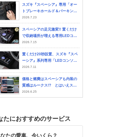
スズキ『スペーシア』専用「オー
トブレーキホールド＆パーキング
ブレーキキット」登場
2026.7.23
スペーシアの足元激変!! 置くだけ
で収納場所が増える専用LEDコン
ソール登場!!
2026.7.15
置くだけ20秒設置、スズキ『スペ
ーシア』系列専用「LEDコンソー
ルボックス」発売
2026.7.11
価格と燃費はスペーシアも内装の
質感はルークス!? とはいえスペ
ーシアの後席機能も捨てがたい
2026.6.25
なたにおすすめのサービス
あなたの愛車、今いくら？