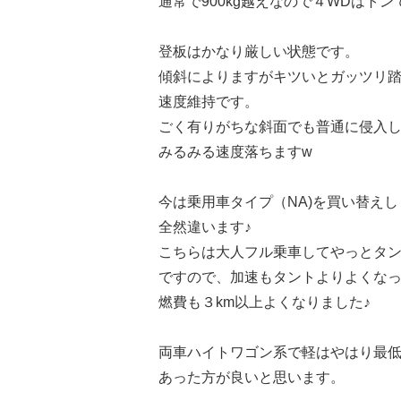
通常で900kg越えなので４WDはトン
登板はかなり厳しい状態です。
傾斜によりますがキツいとガッツリ
速度維持です。
ごく有りがちな斜面でも普通に侵入
みるみる速度落ちますw
今は乗用車タイプ（NA)を買い替え
全然違います♪
こちらは大人フル乗車してやっとタ
ですので、加速もタントよりよくな
燃費も３km以上よくなりました♪
両車ハイトワゴン系で軽はやはり最
あった方が良いと思います。