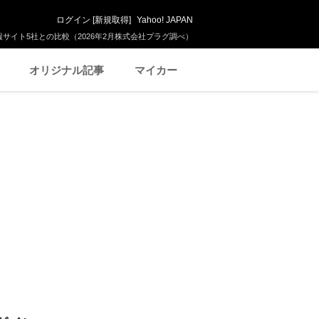
ログイン
[
新規取得
]
Yahoo! JAPAN
サイト5社との比較（2026年2月株式会社プラグ調べ）
オリジナル記事
マイカー