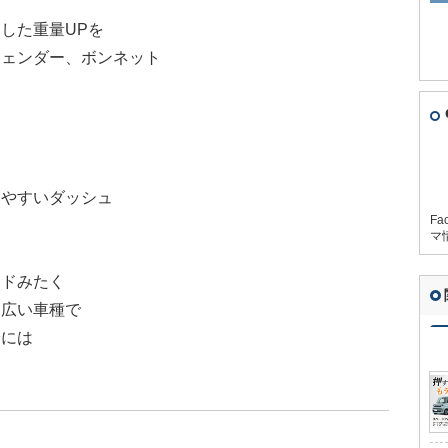
した重量UPを
フェンダー、ボンネット
りやすいダッシュ
Fa
マ
ードみたく
り広い車種で
分には