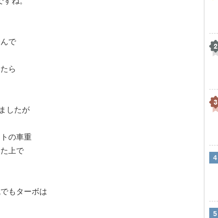
ですね。
踏んで
したら
しましたが
ントの車重
った上で
低でもターボは