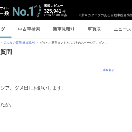
掲載レビュー
325,941
件
時点
※新車カタログのある自動車総合情報
2026.08.08
ログ
中古車検索
新車見積り
車買取
ニュース
みんなの質問(解決済み)
ダイハツ新型タントとスズキのスペーシア、ダメ...
の質問
違反報告
ーシア、ダメ出しお願いします。
したか。