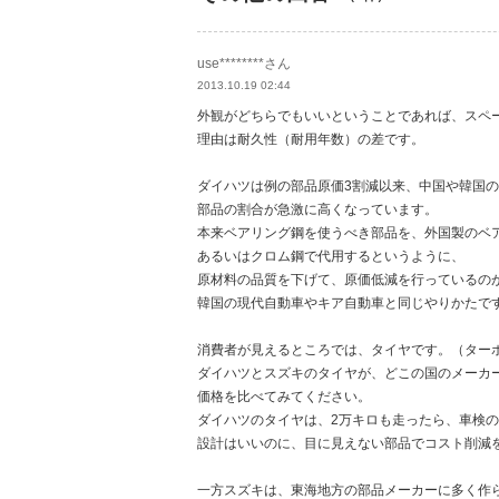
use********さん
2013.10.19 02:44
外観がどちらでもいいということであれば、スペ
理由は耐久性（耐用年数）の差です。
ダイハツは例の部品原価3割減以来、中国や韓国
部品の割合が急激に高くなっています。
本来ベアリング鋼を使うべき部品を、外国製のベ
あるいはクロム鋼で代用するというように、
原材料の品質を下げて、原価低減を行っているの
韓国の現代自動車やキア自動車と同じやりかたで
消費者が見えるところでは、タイヤです。（ター
ダイハツとスズキのタイヤが、どこの国のメーカ
価格を比べてみてください。
ダイハツのタイヤは、2万キロも走ったら、車検
設計はいいのに、目に見えない部品でコスト削減
一方スズキは、東海地方の部品メーカーに多く作