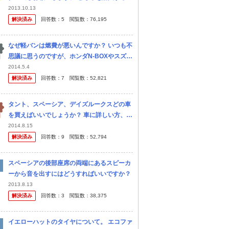
迷っています。 どちらか購入した方、決め手
2013.10.13
は何でしたか。 お店で見ましたが、外観もあ
解決済み
回答数：
5
閲覧数：
76,195
まりかわらないイメージ...
なぜ軽バンは燃費が悪いんですか？ いつも不
思議に思うのですが、ホンダN-BOXやスズキ
スペーシアが、リッター25kmとか出してい
2014.5.4
るのに、なぜダイハツアトレーやスズキエブ
解決済み
回答数：
7
閲覧数：
52,821
リィワゴンは、リッター14...
タント、スペーシア、デイズルークスどの車
を買えばいいでしょうか？ 車に詳しい方、す
でにいずれかお持ちの方教えてください。 現
2014.8.15
在普通車(アベンシス)に乗っていますが増車
解決済み
回答数：
9
閲覧数：
52,794
を考えています。 家族構成は...
スペーシアの後部座席の両端にあるスピーカ
ーから音を出すにはどうすればいいですか？
2013.8.13
解決済み
回答数：
3
閲覧数：
38,375
イエローハットのタイヤについて。 エコファ