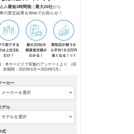
込み
最短3時間後
に
最大20社
から
車の査定結果をWebでお知らせ！
1：本サービスで実施のアンケートより （回
答期間：2023年6月〜2024年5月）
メーカー
モデル
年式