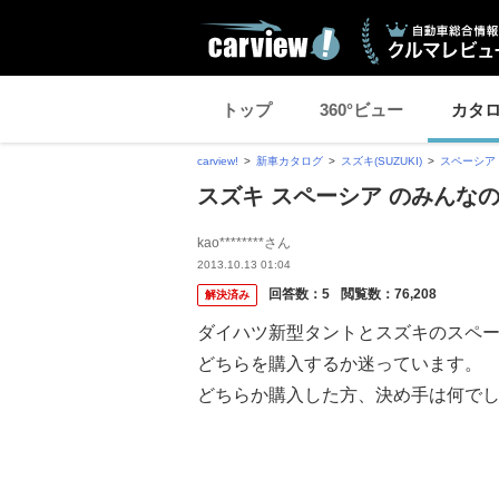
トップ
360°ビュー
カタ
carview!
新車カタログ
スズキ(SUZUKI)
スペーシア
スズキ スペーシア のみんな
kao********さん
2013.10.13 01:04
回答数：
5
閲覧数：
76,208
解決済み
ダイハツ新型タントとスズキのスペ
どちらを購入するか迷っています。
どちらか購入した方、決め手は何で