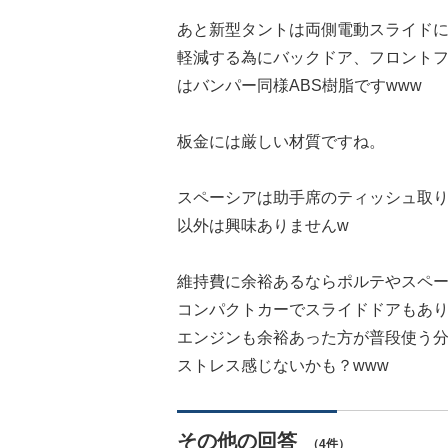
あと新型タントは両側電動スライドに
軽減する為にバックドア、フロント
はバンパー同様ABS樹脂ですwww
板金には厳しい材質ですね。
スペーシアは助手席のティッシュ取
以外は興味ありませんw
維持費に余裕あるならポルテやスペ
コンパクトカーでスライドドアもあ
エンジンも余裕あった方が普段使う
ストレス感じないかも？www
その他の回答
（4件）