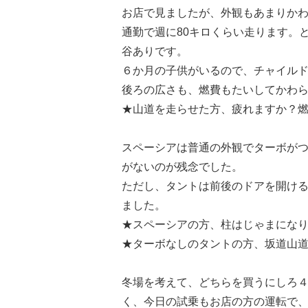
お店で見ましたが、外観もあまりか
通勤で週に80キロくらい走ります。
谷ありです。
６か月の子供がいるので、チャイル
後ろの広さも、燃費もたいしてかわ
★山道を走らせた方、疲れますか？
スペーシアは普通の外観でターボが
がないのが残念でした。
ただし、タントは前後のドアを開け
ました。
★スペーシアの方、柱はじゃまにな
★ターボなしのタントの方、坂道山
冬場を考えて、どちらを買うにしろ
く、今日の試乗もお店の方の運転で、