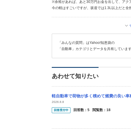
※余裕があれば、あと30万円お金を出して、アク
今の軽はすごいですが、坂道では1.3L以上だと全
「みんなの質問」はYahoo!知恵袋の
「自動車」カテゴリとデータを共有していま
あわせて知りたい
軽自動車で荷物が多く積めて燃費の良い車種ってありますか？ 例
2026.8.8
回答数：
5
閲覧数：
18
回答受付中