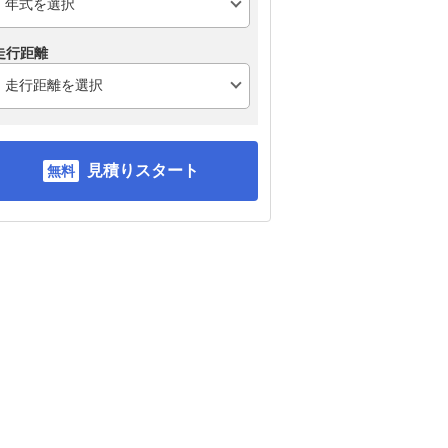
走行距離
ホンダ N-WGN
ホンダ N-BOXカスタム
三
見積りスタート