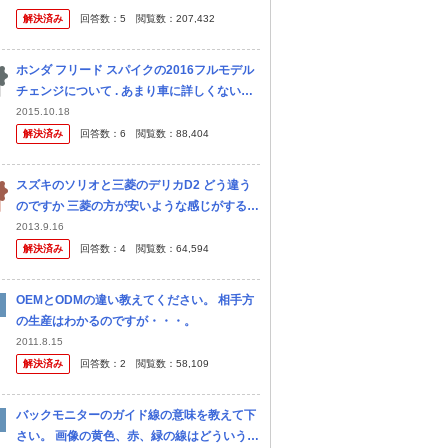
あえずおいといて、年間維持費の差がどうな
解決済み
回答数：
5
閲覧数：
207,432
るか自分なりに計算してみました。 現
ホンダ フリード スパイクの2016フルモデル
チェンジについて . あまり車に詳しくない者
です。 今の車 そろそろ寿命、あと1年ちょい
2015.10.18
で車検切れで、車の購入を考えていますが ・
解決済み
回答数：
6
閲覧数：
88,404
荷台が広く、車中泊...
スズキのソリオと三菱のデリカD2 どう違う
のですか 三菱の方が安いような感じがするの
ですが 安い方を購入しようと考えています
2013.9.16
解決済み
回答数：
4
閲覧数：
64,594
OEMとODMの違い教えてください。 相手方
の生産はわかるのですが・・・。
2011.8.15
解決済み
回答数：
2
閲覧数：
58,109
バックモニターのガイド線の意味を教えて下
さい。 画像の黄色、赤、緑の線はどういう意