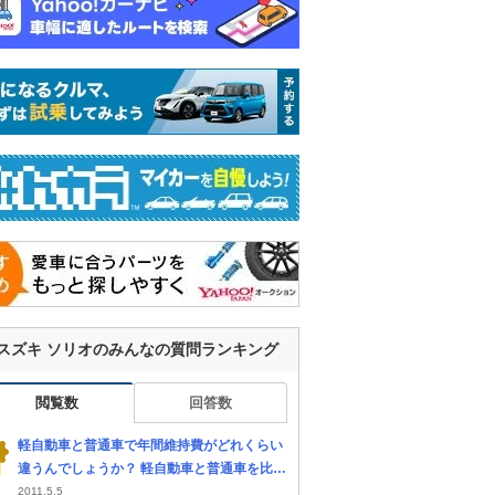
スズキ ソリオのみんなの質問ランキング
閲覧数
回答数
軽自動車と普通車で年間維持費がどれくらい
違うんでしょうか？ 軽自動車と普通車を比較
しているんですが、最初の購入額の差はとり
2011.5.5