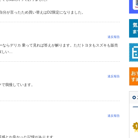
、
自分が言ったため買い替えはD2限定になりました。
違反報告
ーならデリカ 乗って見れば答えが解ります。ただトヨタもスズキも販売
寂しい…
違反報告
クで我慢しています。
違反報告
質感とか良かった記憶があります