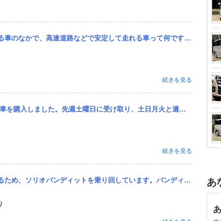
て何ですか？ イメージじゃなくて、実感している点があれば教えてください。 ３００万円以下で新車で買える車で、よ...
続きを見る
月火と適度に動かし、昨日水曜に往復で高速含む100キロほど走行しました。 その往路到着直前、高速降りてすぐの登...
続きを見る
バンディットは１週間ほど前に中古で買ったんですが、ほぼ毎日乗ってます。 とにかく、適当に少し離れた目的地を設定...
あ
り