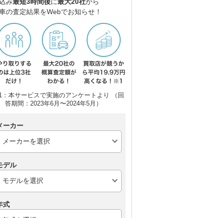
込み
最短3時間後
に
最大20社
から
車の査定結果をWebでお知らせ！
1：本サービスで実施のアンケートより （回
答期間：2023年6月〜2024年5月）
メーカー
モデル
年式