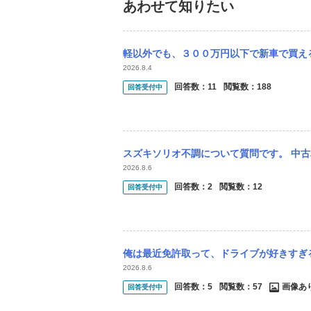
あわせて知りたい
軽以外でも、３００万円以下で新車で買える車のなかで、高速道路などで安定して走れる車っ
2026.8.4
回答数：
11
閲覧数：
188
回答受付中
スズキソリオ不調について質問です。 中古車を購入しました。先週土曜日に受け取り、土日
2026.8.6
回答数：
2
閲覧数：
12
回答受付中
俺は最近免許取って、ドライブが好きすぎるため、ソリオバンディットを乗り回しています。
2026.8.6
回答数：
5
閲覧数：
57
画像あ
回答受付中