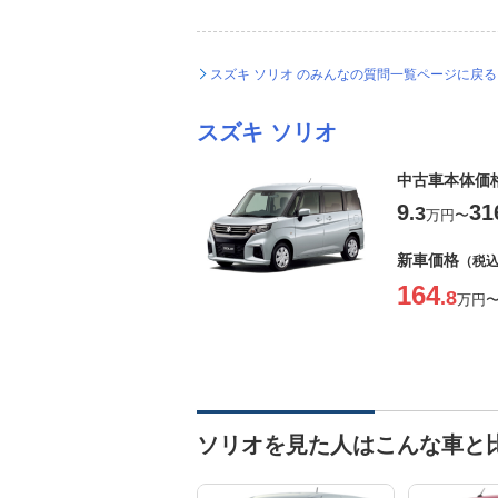
スズキ ソリオ のみんなの質問一覧ページに戻る
スズキ ソリオ
中古車本体価
9
31
.3
万円
〜
新車価格
（税
164
.8
万円
ソリオを見た人はこんな車と