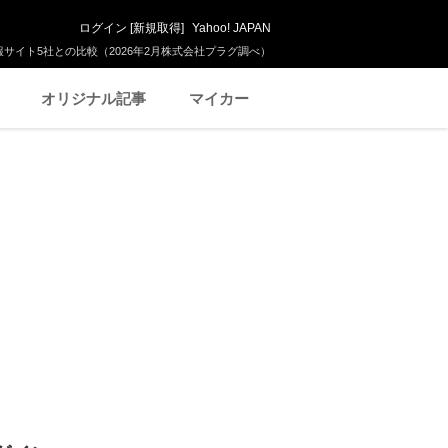
ログイン
[
新規取得
]
Yahoo! JAPAN
サイト5社との比較（2026年2月株式会社プラグ調べ）
オリジナル記事
マイカー