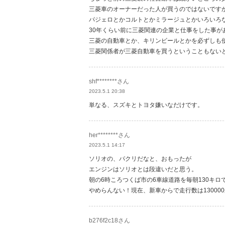
三菱車のオーナーだった人が買うのではないです
パジェロとかコルトとかミラージュとかいろいろ
30年くらい前に三菱関連の企業と仕事をした事が
三菱の自動車とか、キリンビールとかを必ずしも
三菱関係者が三菱自動車を買うということもない
shf********さん
2023.5.1 20:38
単なる、スズキとトヨタ嫌いなだけです。
her********さん
2023.5.1 14:17
ソリオの、パクリだなと、おもったが
エンジンはソリオとは段違いだと思う。
朝の6時ころつくば市の6車線道路を毎朝130キロ
やめらんない！現在、新車からで走行数は13000
b276f2c18さん