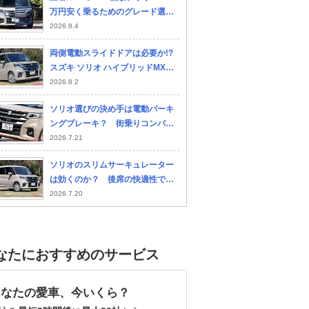
万円安く乗るためのグレード選び
とコスパ徹底比較
2026.8.4
両側電動スライドドアは必要か!?
スズキ ソリオ ハイブリッドMXと
MZの装備差を考える
2026.8.2
ソリオ選びの決め手は電動パーキ
ングブレーキ？ 街乗りコンパク
トの快適装備を再評価!!
2026.7.21
ソリオのスリムサーキュレーター
は効くのか？ 後席の快適性で見
るファミリーカー度
2026.7.20
なたにおすすめのサービス
あなたの愛車、今いくら？