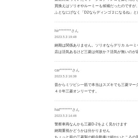
買換えはソリオやルーミーも候補だったのですが
ふとなにげなく「D2ならディンゴ２になるね」と
hir********さん
2023.5.3 19:48
納期は関係ありません。ソリオならデリカ ルーミ
店は活気あるけど三菱は何故か？活気が無いのが
car********さん
2023.5.3 16:38
昔からミツビシ一筋で本当はスズキでも三菱マー
４０年三菱オンリーです。
hat********さん
2023.5.3 14:46
警察車両なんかも三菱D-2をよく見かけます
納期重視かどうかは分かりません
ちょっと前の三菱製の軽自動車は細かいところの