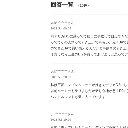
回答一覧
（10件）
yok********さん
2023.5.4 00:04
前デリカD:5に乗ってて祭日に事故して自走でき
っててその人頼って引き上げてもらい、元々JAで
のでまたJAで買い換えるんだけど事故車の引き
オ買うなら三菱のD:2を買ってあげようと思ってデ
yuk********さん
2023.5.3 20:56
私は三菱エンブレムマークが好きでデリカD2にし
以前ルーミーも乗りましたが乗り心地が悪くD2に
ハンドルシフトも気に入っています。
gur********さん
2023.5.3 19:59
直前に乗っていたミラージュディンゴを嫁さんが