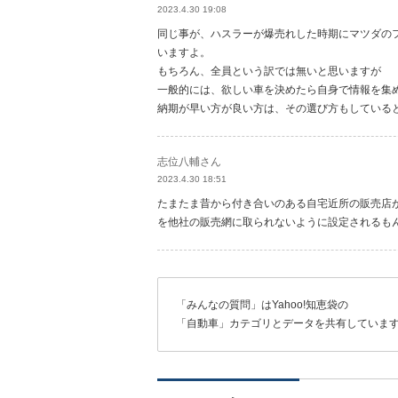
2023.4.30 19:08
同じ事が、ハスラーが爆売れした時期にマツダの
いますよ。
もちろん、全員という訳では無いと思いますが
一般的には、欲しい車を決めたら自身で情報を集
納期が早い方が良い方は、その選び方もしている
志位八輔さん
2023.4.30 18:51
たまたま昔から付き合いのある自宅近所の販売店
を他社の販売網に取られないように設定されるも
「みんなの質問」はYahoo!知恵袋の
「自動車」カテゴリとデータを共有していま