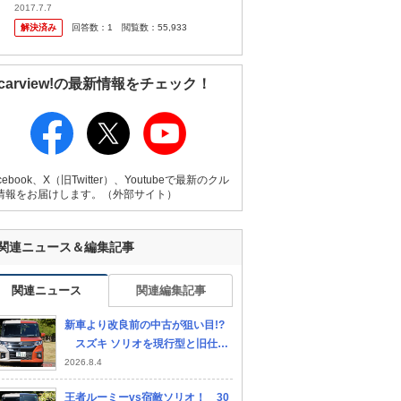
味で表示されるのですか？ ダイハツのパノラ
2017.7.7
マモニターやスズキの全方位ナビ、ほかのメ
解決済み
回答数：
1
閲覧数：
55,933
ーカーもありますが、その中で...
carview!の最新情報をチェック！
cebook、X（旧Twitter）、Youtubeで最新のクル
情報をお届けします。（外部サイト）
関連ニュース＆編集記事
関連ニュース
関連編集記事
新車より改良前の中古が狙い目!?
スズキ ソリオを現行型と旧仕様
で比べてみた!!
2026.8.4
王者ルーミーvs宿敵ソリオ！ 30