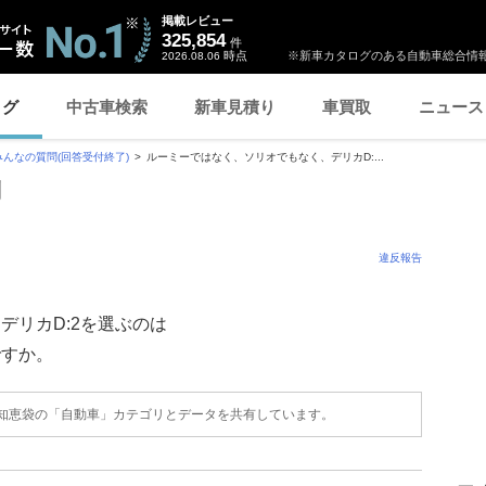
掲載レビュー
325,854
件
時点
※新車カタログのある自動車総合情報
2026.08.06
ログ
中古車検索
新車見積り
車買取
ニュース
みんなの質問(回答受付終了)
ルーミーではなく、ソリオでもなく、デリカD:...
問
違反報告
デリカD:2を選ぶのは
ですか。
o!知恵袋の「自動車」カテゴリとデータを共有しています。