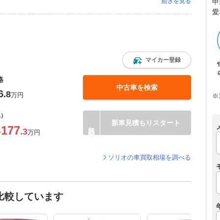
続きを見る
申
愛
マイカー登録
格
中古車を検索
6
.8
万円
※
込）
新車見積もりスタート
177
.3
〜
万円
ソリオの車買取相場を調べる
比較しています