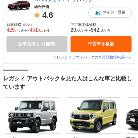
総合評価
マイカー登録
4.6
新車価格
中古車本体価格
（税込）
425
451
20
542
.7
.0
.0
.3
万円〜
万円
万円〜
万円
新車見積もり(無料)
中古車を検索
レガシィ アウトバックの車買取相場を調べる
レガシィ アウトバックを見た人はこんな車と比較し
ています