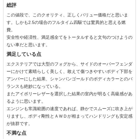
総評
この値段で、このクオリティ、正しくバリュー価格だと思いま
す。しかも2.5の場合のフルタイム四駆では驚異的と思える燃
費。
安全性や経済性、満足感全てをトータルすると文句のつけようの
ない車だと思います。
満足している点
エクステリアでは大型のフォグから、サイドのオーバーフェンダ
ーにかけて素晴らしく美しく、敢えて傷つきやすいボディ下部を
アンバーにした結果、シャンパンゴールドのボディカラーとのバ
ランスも絶妙になっている。
またアイボリーレザーを選択した結果の室内が明るく高級感があ
るように思います。
エンジンも常識範囲の速度であれば、静かでスムーズに吹き上が
りますし、ボディ剛性とＡＷＤが相まってハンドリングも安定感
が抜群です。
不満な点