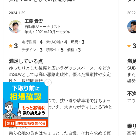
2024.1.29
2022
工藤 貴宏
自動車ジャーナリスト
年式：
2021年10月〜モデル
4
4
3
走行性能：
乗り心地：
燃費：
3
3
5
3
デザイン：
積載性：
価格：
満足している点
満
ゆったりとした後席と広いラゲッジスペース。今どき
SU
のSUVとしては高い悪路走破性。優れた操縦性や安定
また
性と、長時間運転...
姿勢
不満な点
不
車体サイズが大きいので、狭い道や駐車場ではちょっ
アウ
と気を使います。とはいえ、大きなボディによる“ゆと
り”がこのクルマ...
乗り心地
乗
乗り心地の良さはちょっとした自慢。それを求めて買
高剛