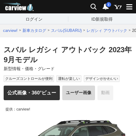
carview!
検索
通知
i
ログイン
ID新規取得
carview!
新車カタログ
スバル(SUBARU)
レガシィ アウトバック
2
スバル レガシィ アウトバック 2023年
9月モデル
新型情報・価格・グレード
クルーズコントロールが便利
運転が楽しい
デザインがかわいい
公式画像・360°ビュー
ユーザー画像
動画
提供：carview!