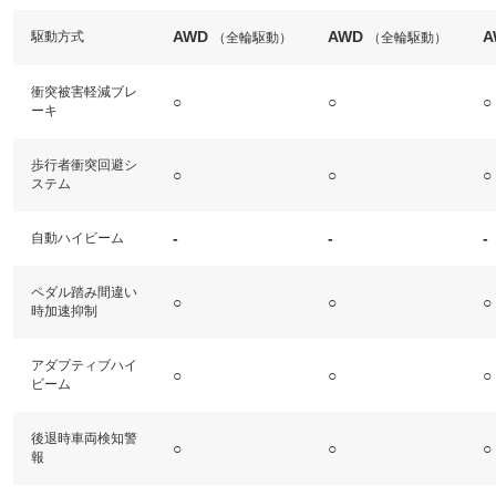
AWD
AWD
A
駆動方式
（全輪駆動）
（全輪駆動）
衝突被害軽減ブレ
○
○
○
ーキ
歩行者衝突回避シ
○
○
○
ステム
-
-
-
自動ハイビーム
ペダル踏み間違い
○
○
○
時加速抑制
アダプティブハイ
○
○
○
ビーム
後退時車両検知警
○
○
○
報