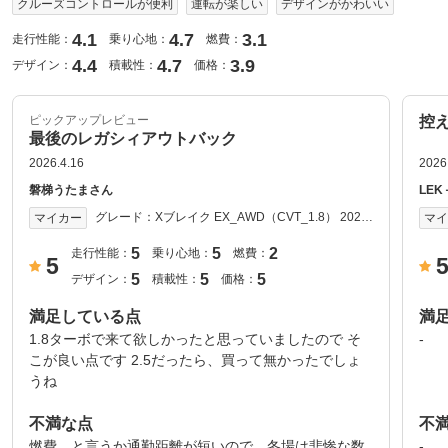
クルーズコントロールが便利
運転が楽しい
デザインがかわいい
4.1
4.7
3.1
走行性能：
乗り心地：
燃費：
4.4
4.7
3.9
デザイン：
積載性：
価格：
ピックアップレビュー
控
最後のレガシィアウトバック
2026.4.16
2026
磐梯うたまさん
LE
グレード：
Xブレイク EX_AWD（CVT_1.8） 2021
マイカー
マ
年式
5
5
2
走行性能：
乗り心地：
燃費：
5
5
5
5
デザイン：
積載性：
価格：
満足している点
満
1.8ターボで来て欲しかったと思っていましたので そ
-
こが良い点です 2.5だったら、買って無かったでしょ
うね
不満な点
不
燃費、と言うか通勤距離が短いので、冬場は悲惨な数
-