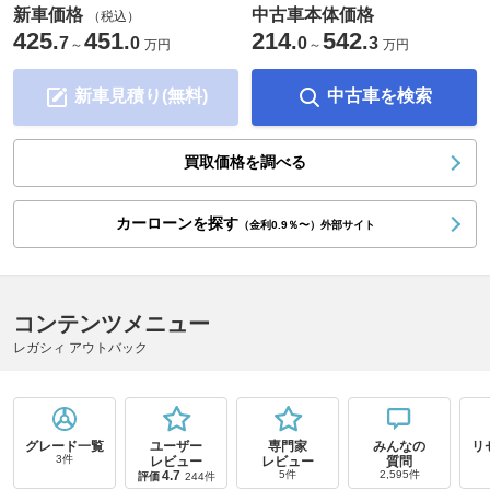
新車価格
中古車本体価格
（税込）
425
451
214
542
.
.
.
.
7
0
0
3
～
万円
～
万円
新車見積り(無料)
中古車を検索
買取価格を調べる
カーローンを探す
（金利0.9％〜）外部サイト
コンテンツメニュー
レガシィ アウトバック
グレード一覧
ユーザー
専門家
みんなの
リ
3件
レビュー
レビュー
質問
4.7
5件
2,595件
評価
244件