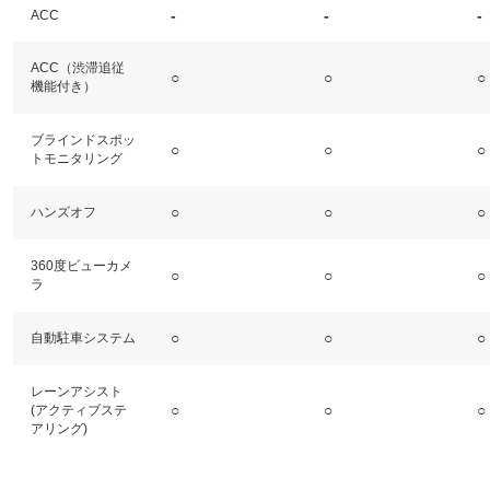
-
-
-
ACC
ACC（渋滞追従
○
○
○
機能付き）
ブラインドスポッ
○
○
○
トモニタリング
○
○
○
ハンズオフ
360度ビューカメ
○
○
○
ラ
○
○
○
自動駐車システム
レーンアシスト
○
○
○
(アクティブステ
アリング)