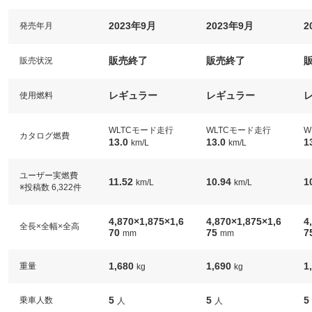
2023年9月
2023年9月
2
発売年月
販売終了
販売終了
販売状況
レギュラー
レギュラー
使用燃料
WLTCモード走行
WLTCモード走行
W
カタログ燃費
13.0
13.0
1
km/L
km/L
ユーザー実燃費
11.52
10.94
1
km/L
km/L
※投稿数 6,322件
4,870×1,875×1,6
4,870×1,875×1,6
4
全長×全幅×全高
70
75
7
mm
mm
1,680
1,690
1
重量
kg
kg
5
5
5
乗車人数
人
人