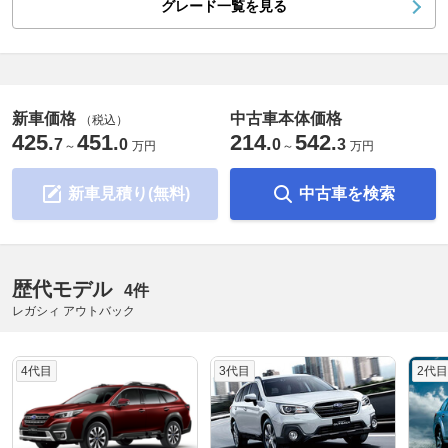
グレード一覧を見る
新車価格
中古車本体価格
（税込）
425
451
214
542
.
.
.
.
7
0
0
3
～
万円
～
万円
新車見積り(無料)
中古車を検索
歴代モデル
4件
レガシィ アウトバック
4代目
3代目
2代目