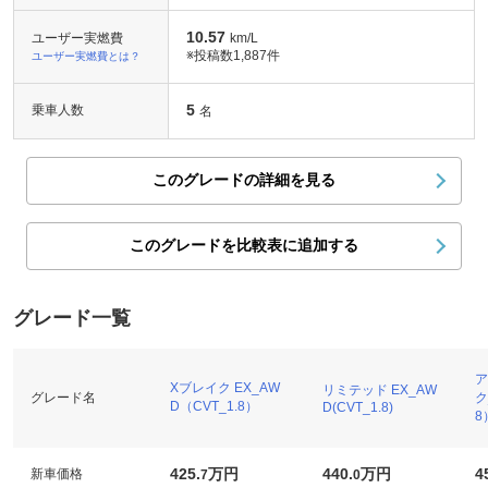
10.57
ユーザー実燃費
km/L
※投稿数
1,887件
ユーザー実燃費とは？
5
乗車人数
名
このグレードの詳細を見る
このグレードを比較表に追加する
グレード一覧
ア
Xブレイク EX_AW
リミテッド EX_AW
グレード名
ク
D（CVT_1.8）
D(CVT_1.8)
8
425.
万円
440.
万円
4
新車価格
7
0