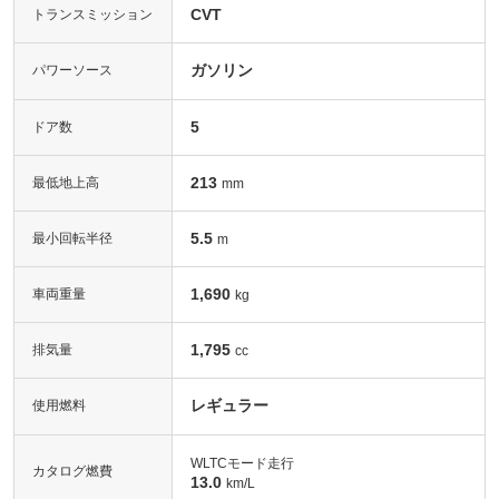
CVT
トランスミッション
ガソリン
パワーソース
5
ドア数
213
最低地上高
mm
5.5
最小回転半径
m
1,690
車両重量
kg
1,795
排気量
cc
レギュラー
使用燃料
WLTCモード走行
カタログ燃費
13.0
km/L