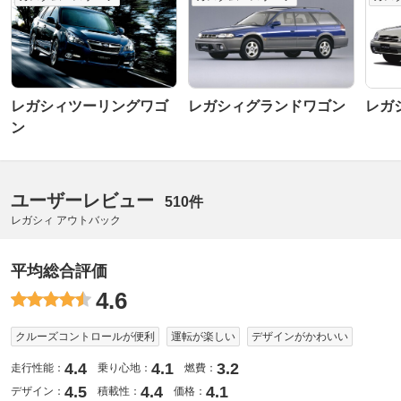
レガシィツーリングワゴ
レガシィグランドワゴン
レガ
ン
ユーザーレビュー
510件
レガシィ アウトバック
平均総合評価
4.6
クルーズコントロールが便利
運転が楽しい
デザインがかわいい
4.4
4.1
3.2
走行性能：
乗り心地：
燃費：
4.5
4.4
4.1
デザイン：
積載性：
価格：