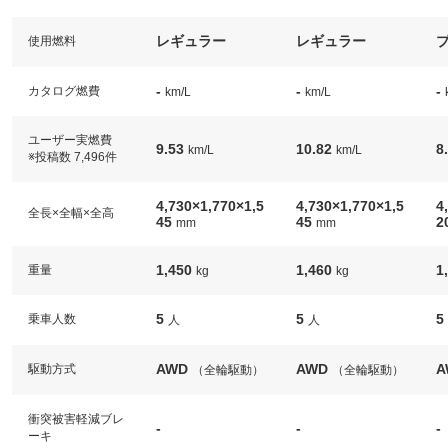
レギュラー
レギュラー
使用燃料
-
-
-
カタログ燃費
km/L
km/L
ユーザー実燃費
9.53
10.82
8
km/L
km/L
※投稿数 7,496件
4,730×1,770×1,5
4,730×1,770×1,5
4
全長×全幅×全高
45
45
2
mm
mm
1,450
1,460
1
重量
kg
kg
5
5
5
乗車人数
人
人
AWD
AWD
A
駆動方式
（全輪駆動）
（全輪駆動）
衝突被害軽減ブレ
-
-
-
ーキ