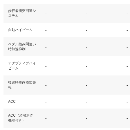
歩行者衝突回避シ
-
-
-
ステム
-
-
-
自動ハイビーム
ペダル踏み間違い
-
-
-
時加速抑制
アダプティブハイ
-
-
-
ビーム
後退時車両検知警
-
-
-
報
-
-
-
ACC
ACC（渋滞追従
-
-
-
機能付き）