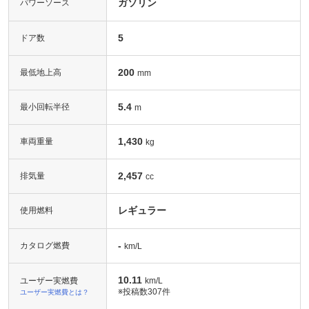
ガソリン
パワーソース
5
ドア数
200
最低地上高
mm
5.4
最小回転半径
m
1,430
車両重量
kg
2,457
排気量
cc
レギュラー
使用燃料
-
カタログ燃費
km/L
10.11
ユーザー実燃費
km/L
※投稿数
307件
ユーザー実燃費とは？