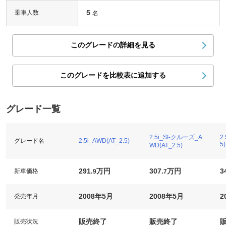
5
乗車人数
名
このグレードの詳細を見る
このグレードを比較表に追加する
グレード一覧
2.5i_SI-クルーズ_A
2
グレード名
2.5i_AWD(AT_2.5)
5)
WD(AT_2.5)
291.
万円
307.
万円
3
新車価格
9
7
2008年5月
2008年5月
2
発売年月
販売終了
販売終了
販売状況