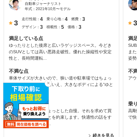
自動車ジャーナリスト
年式：
2021年10月〜モデル
4
4
3
走行性能：
乗り心地：
燃費：
3
3
5
3
デザイン：
積載性：
価格：
満足している点
満
ゆったりとした後席と広いラゲッジスペース。今どき
SU
のSUVとしては高い悪路走破性。優れた操縦性や安定
また
性と、長時間運転...
姿勢
不満な点
不
車体サイズが大きいので、狭い道や駐車場ではちょっ
アウ
と気を使います。とはいえ、大きなボディによる“ゆと
り”がこのクルマ...
乗り心地
乗
乗り心地の良さはちょっとした自慢。それを求めて買
高剛
っても後悔しないことを約束します。快適性の話をす
で快
れば、後席スペース...
続きを見る