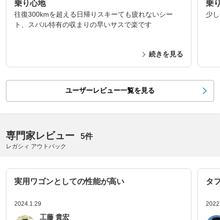
乗り心地
乗
往復300kmを超える日帰りスキーても疲れないシー
少し
ト、スバル特有の収まりの早いサスで楽です
続きを見る
ユーザーレビュー一覧を見る
専門家レビュー
5件
レガシィ アウトバック
実用ワゴンとしての性能が高い
タ
2024.1.29
2022
工藤 貴宏