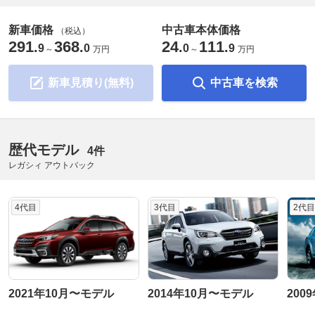
新車価格
中古車本体価格
（税込）
291
368
24
111
.
.
.
.
9
0
0
9
～
万円
～
万円
新車見積り(無料)
中古車を検索
歴代モデル
4件
レガシィ アウトバック
4代目
3代目
2代目
2021年10月〜モデル
2014年10月〜モデル
200