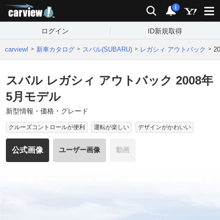
carview!
検索
通知
i
ログイン
ID新規取得
carview!
新車カタログ
スバル(SUBARU)
レガシィ アウトバック
2
スバル レガシィ アウトバック 2008年
5月モデル
新型情報・価格・グレード
クルーズコントロールが便利
運転が楽しい
デザインがかわいい
公式画像
ユーザー画像
動画