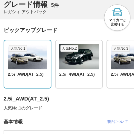
グレード情報
5件
レガシィ アウトバック
マイカー
と
比較
する
ピックアップグレード
人気No.1
人気No.2
人気No.3
2.5i_AWD(AT_2.5)
2.5i_4WD(AT_2.5)
2.5i_AWD(A
2.5i_AWD(AT_2.5)
人気No.1のグレード
基本情報
用語について