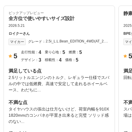
ピックアップレビュー
静
全方位で使いやすいサイズ設計
2026.5.21
2025
ロイクーさん
BP
2.5i_L.L.Bean_EDITION_4WD(AT_2.5)
グレード：
マイカー
マ
2004年式
4
5
5
走行性能：
乗り心地：
燃費：
5
3
4
5
デザイン：
積載性：
価格：
満足している点
満
2.5リットルエンジンのトルク、レギュラー仕様でスバ
回転
ルの中では低燃費、高速で安定して走れるホイールベ
ース、わだちに...
不満な点
不
タイヤハウスの張出は仕方ないけど、荷室内幅を910X
スバ
1820mmのコンパネが平置き出来ると完璧 ソリッド感
場は
のない...