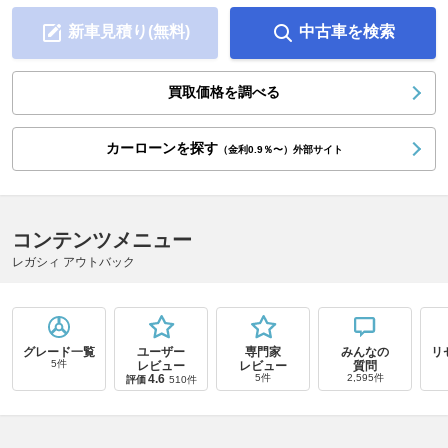
新車見積り(無料)
中古車を検索
買取価格を調べる
カーローンを探す
（金利0.9％〜）外部サイト
コンテンツメニュー
レガシィ アウトバック
グレード一覧
ユーザー
専門家
みんなの
リ
5件
レビュー
レビュー
質問
4.6
5件
2,595件
評価
510件