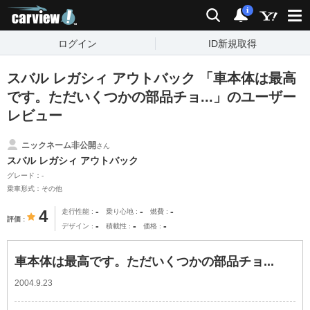
carview!
検索
通知
i
ログイン
ID新規取得
スバル レガシィ アウトバック 「車本体は最高
です。ただいくつかの部品チョ...」のユーザー
レビュー
ニックネーム非公開
さん
スバル レガシィ アウトバック
グレード：-
乗車形式：その他
-
-
-
4
走行性能
乗り心地
燃費
評価
-
-
-
デザイン
積載性
価格
車本体は最高です。ただいくつかの部品チョ...
2004.9.23