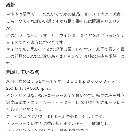
総評
車本体は最高です。ただいくつかの部品チョイスで大きく減点。
まあ、交換すればいい話ですから長く乗るには問題ありません
が。
このパワーなら、サマーと、ウインタータイヤをオプションでチ
ョイスできるようにすべきです。
タイヤで怖い思いしたので評価は厳しいですが、米国で買える最
上の部類のSUVには違いありませんので、今後の進歩を期待しま
す。
満足している点
米国仕様の２．５Lターボです。２５０ｈｐ＠６０００ｒｐｍ、
250 lb.-ft. @ 3600 rpm 。
インテリアはなかなかゴージャス？で良いです。標準の左右独立
温度調整エアコン、シートヒーター、日本仕様と別のルーフレー
ルも使いやすくて○。
走行性能はさすが２．５Lターボで必要十分以上です。
トレーラー引いても燃費は落ちますがまったく問題なし。
ハンドリングもSUVと見れば最高の部類です。