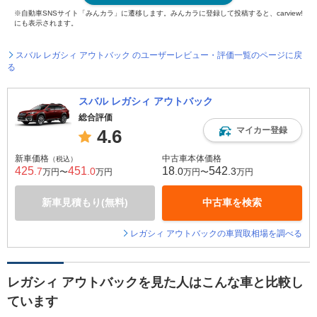
※自動車SNSサイト「みんカラ」に遷移します。みんカラに登録して投稿すると、carview!
にも表示されます。
スバル レガシィ アウトバック のユーザーレビュー・評価一覧のページに戻
る
スバル レガシィ アウトバック
総合評価
マイカー登録
4.6
新車価格
中古車本体価格
（税込）
425
451
18
542
.7
.0
.0
.3
万円〜
万円
万円〜
万円
新車見積もり(無料)
中古車を検索
レガシィ アウトバックの車買取相場を調べる
レガシィ アウトバックを見た人はこんな車と比較し
ています