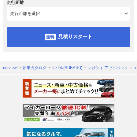
走行距離
見積りスタート
carview!
新車カタログ
スバル(SUBARU)
レガシィ アウトバック
ユ