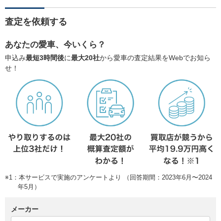
査定を依頼する
あなたの愛車、今いくら？
申込み
最短3時間後
に
最大20社
から愛車の査定結果をWebでお知ら
せ！
※1：本サービスで実施のアンケートより （回答期間：2023年6月〜2024
年5月）
メーカー