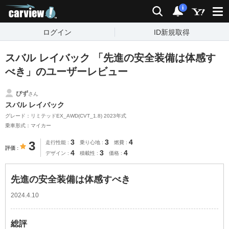
carview!
検索
通知
i
ログイン
ID新規取得
スバル レイバック 「先進の安全装備は体感す
べき」のユーザーレビュー
びず
さん
スバル レイバック
グレード：リミテッドEX_AWD(CVT_1.8) 2023年式
乗車形式：マイカー
3
3
4
3
走行性能
乗り心地
燃費
評価
4
3
4
デザイン
積載性
価格
先進の安全装備は体感すべき
2024.4.10
総評