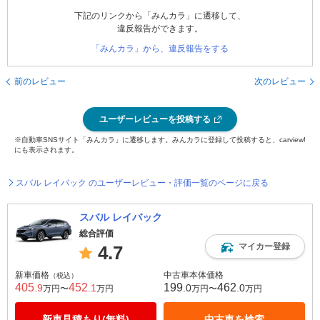
下記のリンクから「みんカラ」に遷移して、
違反報告ができます。
「みんカラ」から、違反報告をする
前のレビュー
次のレビュー
ユーザーレビューを投稿する
※自動車SNSサイト「みんカラ」に遷移します。みんカラに登録して投稿すると、carview!
にも表示されます。
スバル レイバック のユーザーレビュー・評価一覧のページに戻る
スバル レイバック
総合評価
マイカー登録
4.7
新車価格
中古車本体価格
（税込）
405
452
199
462
.9
.1
.0
.0
万円〜
万円
万円〜
万円
新車見積もり(無料)
中古車を検索