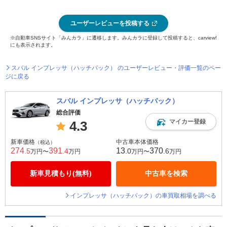
ユーザーレビューを投稿する
※自動車SNSサイト「みんカラ」に遷移します。みんカラに登録して投稿すると、carview!
にも表示されます。
スバル インプレッサ（ハッチバック） のユーザーレビュー・評価一覧のペー
ジに戻る
スバル インプレッサ（ハッチバック）
総合評価
マイカー登録
4.3
新車価格
中古車本体価格
（税込）
274
391
13
370
.5
.4
.0
.6
万円〜
万円
万円〜
万円
新車見積もり(無料)
中古車を検索
インプレッサ（ハッチバック）の車買取相場を調べる