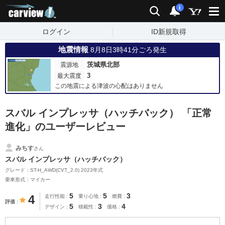
carview!
検索
通知
i
ログイン
ID新規取得
地震情報
8月8日3時41分ごろ発生
茨城県北部
震源地
3
最大震度
この地震による津波の心配はありません
スバル インプレッサ（ハッチバック） 「正常
進化」のユーザーレビュー
みちす
さん
スバル インプレッサ（ハッチバック）
グレード：ST-H_AWD(CVT_2.0) 2023年式
乗車形式：マイカー
5
5
3
4
走行性能
乗り心地
燃費
評価
5
3
4
デザイン
積載性
価格