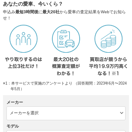
あなたの愛車、今いくら？
申込み
最短3時間後
に
最大20社
から愛車の査定結果をWebでお知ら
せ！
※1：本サービスで実施のアンケートより （回答期間：2023年6月〜2024
年5月）
メーカー
モデル