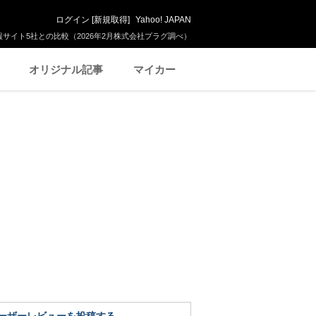
ログイン
[
新規取得
]
Yahoo! JAPAN
サイト5社との比較（2026年2月株式会社プラグ調べ）
オリジナル記事
マイカー