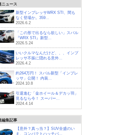
連ニュース
新型インプレッサWRX STI、間も
なく登場か。359...
2026.6.2
「この形で出るなら欲しい」スバル
『WRX STI』新型...
2026.5.24
いいクルマなんだけど、、、インプ
レッサ不振に隠れる意外...
2026.4.2
約264万円！ スバル新型「インプレ
ッサ」公開！ 内装...
2024.10.8
引退進む「金ホイール＆デカッ羽」
見るなら今！ スーパー...
2024.4.14
連編集記事
【意外？真っ当？】SUV全盛のい
ま、コンパクトハッチバ...