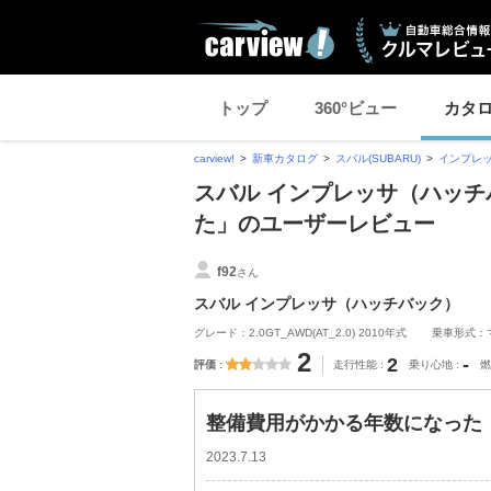
トップ
360°ビュー
カタ
carview!
新車カタログ
スバル(SUBARU)
インプレ
スバル インプレッサ（ハッチ
た」のユーザーレビュー
f92
さん
スバル インプレッサ（ハッチバック）
グレード：2.0GT_AWD(AT_2.0) 2010年式
乗車形式：
2
2
-
評価
走行性能
乗り心地
燃
整備費用がかかる年数になった
2023.7.13