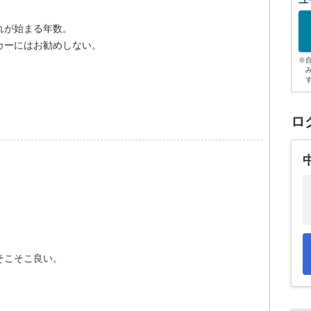
ユ
れが始まる年数。
カーにはお勧めしない。
※
ロ
そこそこ良い。