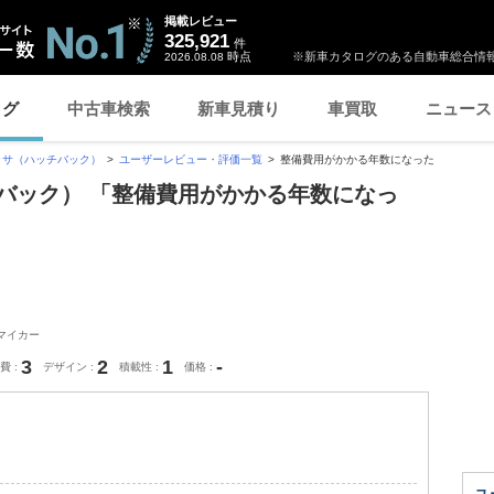
掲載レビュー
325,921
件
時点
※新車カタログのある自動車総合情報
2026.08.08
ログ
中古車検索
新車見積り
車買取
ニュース
ッサ（ハッチバック）
ユーザーレビュー・評価一覧
整備費用がかかる年数になった
バック） 「整備費用がかかる年数になっ
マイカー
3
2
1
-
費
デザイン
積載性
価格