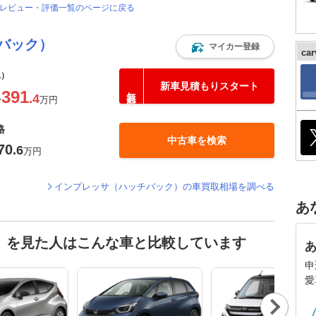
ーレビュー・評価一覧のページに戻る
バック）
マイカー登録
ca
込）
新車見積もりスタート
391
.4
〜
万円
格
中古車を検索
70
.6
万円
インプレッサ（ハッチバック）の車買取相場を調べる
あ
）を見た人はこんな車と比較しています
申
愛
Nex
t