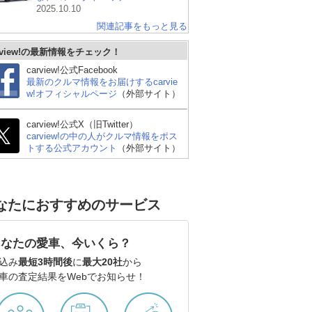
2025.10.10
関連記事をもっと見る
rview!の最新情報をチェック！
carview!公式Facebook
最新のクルマ情報をお届けするcarvie
w!オフィシャルページ
（外部サイト）
carview!公式X（旧Twitter）
carview!の中の人がクルマ情報をポス
トする公式アカウント
（外部サイト）
なたにおすすめのサービス
あなたの愛車、今いくら？
込み
最短3時間後
に
最大20社
から
車の査定結果をWebでお知らせ！