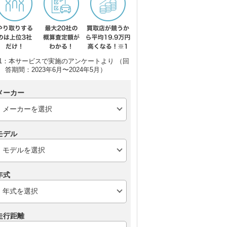
スズキ アルト
スズキ スイフト
ト
1：本サービスで実施のアンケートより （回
答期間：2023年6月〜2024年5月）
メーカー
モデル
年式
走行距離