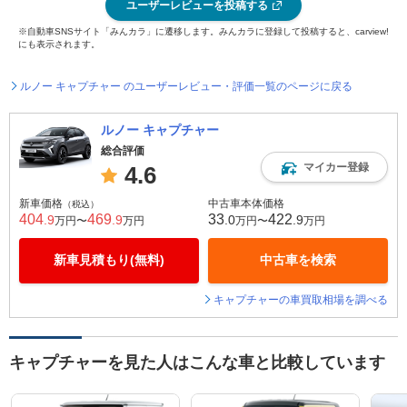
ユーザーレビューを投稿する
※自動車SNSサイト「みんカラ」に遷移します。みんカラに登録して投稿すると、carview!
にも表示されます。
ルノー キャプチャー のユーザーレビュー・評価一覧のページに戻る
ルノー キャプチャー
総合評価
マイカー登録
4.6
新車価格
中古車本体価格
（税込）
404
469
33
422
.9
.9
.0
.9
万円〜
万円
万円〜
万円
新車見積もり(無料)
中古車を検索
キャプチャーの車買取相場を調べる
キャプチャーを見た人はこんな車と比較しています