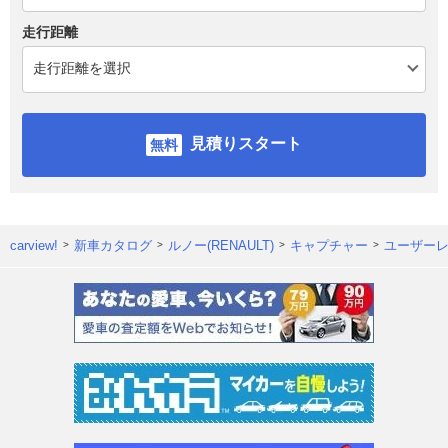
走行距離
見積りスタート
carview!
新車カタログ
ルノー(RENAULT)
キャプチャー
ユーザー