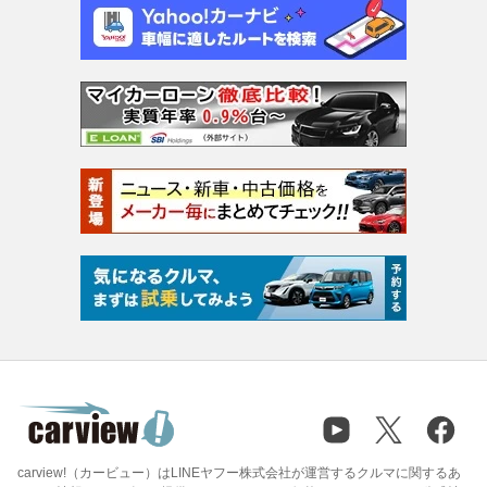
carview!（カービュー）はLINEヤフー株式会社が運営するクルマに関するあ