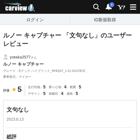
carview!
検索
通知
i
ログイン
ID新規取得
ルノー キャプチャー 「文句なし」のユーザー
レビュー
yutaka2577
さん
ルノー キャプチャー
グレード：Eテック ハイブリッド_RHD(AT_1.6) 2022年式
乗車形式：マイカー
5
4
5
5
走行性能
乗り心地
燃費
評価
5
4
5
デザイン
積載性
価格
文句なし
2023.6.13
総評