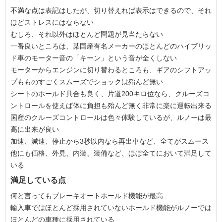
不満な点は表記はしたが、切り替えれば表示はできるので、それ
ほどストレスにはならない
むしろ、それ以外はほとんど問題が見当たらない
一番良いところは、某国産有名メーカーのほとんどのハイブリッ
ド車のモーター音の「キーン」という音が全くしない
モーターからエンジンに切り替わるところも、ギアのシフトアッ
プもものすごくスムーズでショックは殆んど無い
シートのホールド具合も良く、片道200キロ位なら、クルーズコ
ントロールを使えば体に負担も殆んど無く非常に楽に運転出来る
国産のクルーズコントロールは色々体験しているが、ルノーは最
高に出来が良い
加速、減速、停止から3秒以内なら再出車など、全てがスムース
他にも価格、外見、内装、装備など、ほぼ全てにおいて満足して
いる
満足している点
何と言ってもブレーキオートホールド機能が最高
輸入車ではほとんど採用されていないホールド機能がルノーでは
ほとんどの車種に採用されている