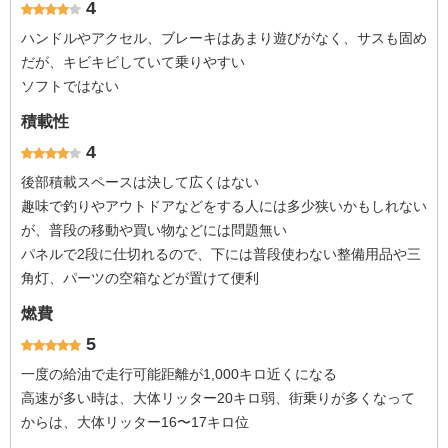
4
ハンドルやアクセル、ブレーキはあまり遊びがなく、サスも固め
だが、キビキビしていて乗りやすい
ソフトではない
積載性
4
後部積載スペースは決して広くはない
趣味で釣りやアウトドアなどをする人には多少狭いかもしれない
が、普段の移動や買い物などには問題無い
パネルで2段に仕切れるので、下には普段使わない整備用品や三
角灯、パーツの空箱などが置けて便利
燃費
5
一度の給油で走行可能距離が1,000キロ近くになる
高速が多い時は、大体リッター20キロ弱、街乗りが多くなって
からは、大体リッター16〜17キロ位