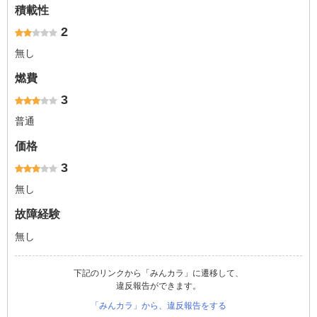
積載性
2
無し
燃費
3
普通
価格
3
無し
故障経験
無し
下記のリンクから「みんカラ」に遷移して、
違反報告ができます。
「みんカラ」から、違反報告をする