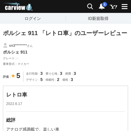
carview!
検索
通知
i
ログイン
ID新規取得
ポルシェ 911 「レトロ車」のユーザーレビュー
sn3********
さん
ポルシェ 911
グレード：-
乗車形式：マイカー
3
3
3
5
走行性能
乗り心地
燃費
評価
5
2
3
デザイン
積載性
価格
レトロ車
2022.6.17
総評
アナログ感満載で、楽しい車