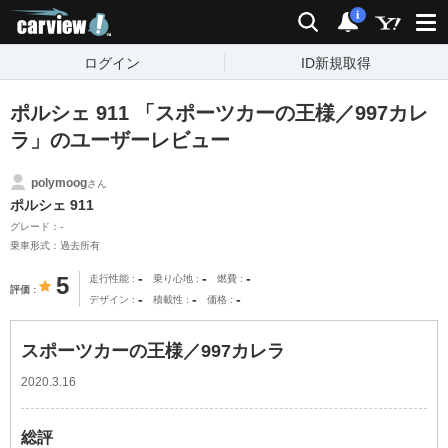
carview!
検索
通知
i
ログイン
ID新規取得
ポルシェ 911 「スポーツカーの王様／997カレ
ラ」のユーザーレビュー
polymoog
さん
ポルシェ 911
グレード：-
乗車形式：過去所有
-
-
-
5
走行性能
乗り心地
燃費
評価
-
-
-
デザイン
積載性
価格
スポーツカーの王様／997カレラ
2020.3.16
総評