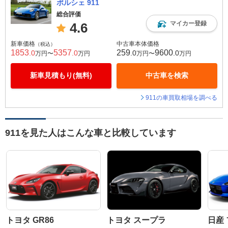
ポルシェ 911
総合評価
マイカー登録
4.6
新車価格
中古車本体価格
（税込）
1853
5357
259
9600
.0
.0
.0
.0
万円〜
万円
万円〜
万円
新車見積もり(無料)
中古車を検索
911の車買取相場を調べる
911を見た人はこんな車と比較しています
トヨタ GR86
トヨタ スープラ
日産