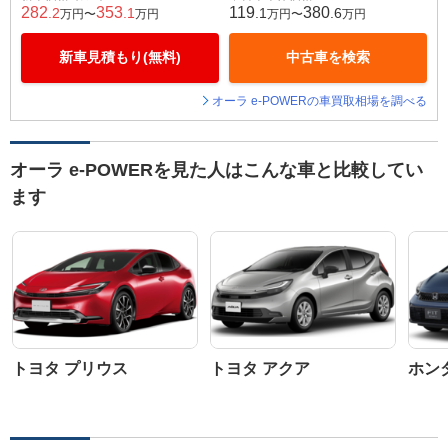
282
353
119
380
.2
.1
.1
.6
万円〜
万円
万円〜
万円
新車見積もり(無料)
中古車を検索
オーラ e-POWERの車買取相場を調べる
オーラ e-POWERを見た人はこんな車と比較してい
ます
トヨタ プリウス
トヨタ アクア
ホン