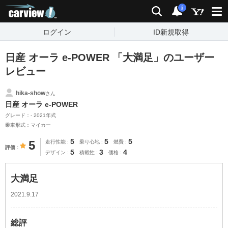
carview!
検索
通知
i
ログイン
ID新規取得
日産 オーラ e-POWER 「大満足」のユーザー
レビュー
hika-show
さん
日産 オーラ e-POWER
グレード：- 2021年式
乗車形式：マイカー
5
5
5
5
走行性能
乗り心地
燃費
評価
5
3
4
デザイン
積載性
価格
大満足
2021.9.17
総評