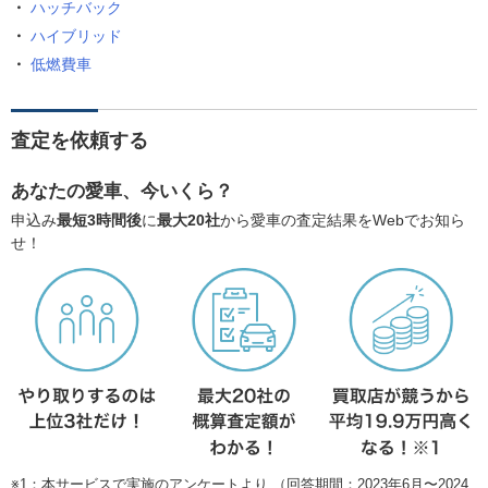
ハッチバック
ハイブリッド
低燃費車
査定を依頼する
あなたの愛車、今いくら？
申込み
最短3時間後
に
最大20社
から愛車の査定結果をWebでお知ら
せ！
※1：本サービスで実施のアンケートより （回答期間：2023年6月〜2024