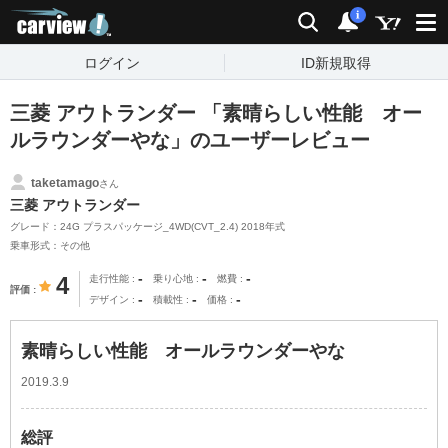
carview!
検索
通知
i
ログイン
ID新規取得
三菱 アウトランダー 「素晴らしい性能 オー
ルラウンダーやな」のユーザーレビュー
taketamago
さん
三菱 アウトランダー
グレード：24G プラスパッケージ_4WD(CVT_2.4) 2018年式
乗車形式：その他
-
-
-
4
走行性能
乗り心地
燃費
評価
-
-
-
デザイン
積載性
価格
素晴らしい性能 オールラウンダーやな
2019.3.9
総評