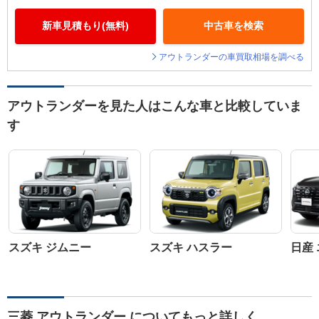
新車見積もり(無料)
中古車を検索
アウトランダーの車買取相場を調べる
アウトランダーを見た人はこんな車と比較していま
す
スズキ ジムニー
スズキ ハスラー
日産
三菱 アウトランダー についてもっと詳しく