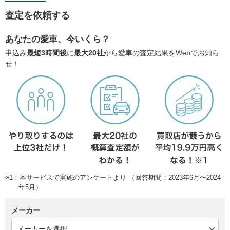
査定を依頼する
あなたの愛車、今いくら？
申込み
最短3時間後
に
最大20社
から愛車の査定結果をWebでお知ら
せ！
※1：本サービスで実施のアンケートより （回答期間：2023年6月〜2024
年5月）
メーカー