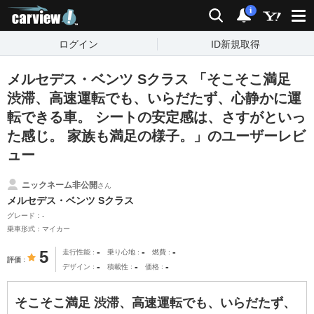
carview!
検索
通知
i
ログイン
ID新規取得
メルセデス・ベンツ Sクラス 「そこそこ満足
渋滞、高速運転でも、いらだたず、心静かに運
転できる車。 シートの安定感は、さすがといっ
た感じ。 家族も満足の様子。」のユーザーレビ
ュー
ニックネーム非公開
さん
メルセデス・ベンツ Sクラス
グレード：-
乗車形式：マイカー
-
-
-
5
走行性能
乗り心地
燃費
評価
-
-
-
デザイン
積載性
価格
そこそこ満足 渋滞、高速運転でも、いらだたず、