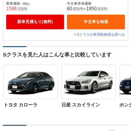
新車価格
中古車本体価格
（税込）
1598
60
1950
.0
.0
.0
万円
万円〜
万円
新車見積もり(無料)
中古車を検索
Sクラスの車買取相場を調べる
Sクラスを見た人はこんな車と比較しています
トヨタ カローラ
日産 スカイライン
ホン