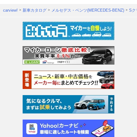
carview!
新車カタログ
メルセデス・ベンツ(MERCEDES-BENZ)
Sク