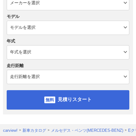
モデル
年式
走行距離
見積りスタート
carview!
新車カタログ
メルセデス・ベンツ(MERCEDES-BENZ)
Eク