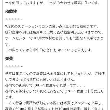
ーを使用しておりますが、この組み合わせは最高に良いです。
積載性
-
W210のステーションワゴンの良い点は圧倒的な積載力です。
後部座席を倒せば乗用車とは思えぬ積載空間が広がりますので、
ホームセンターでDIY用の木材など買っても問題なく積載できま
す。
この広さですから車中泊などにも向いていると言えます。
燃費
-
基本は趣味車なので燃費はあまり気にしておりませんが、普段使
いで考えればお世辞にも良いとは言えません。
都内での街乗りでは6km/L程度かそれ以下です。。。
都内でも渋滞が少なく夜の走行などでは7km/L程度は十分に走り
ます。
一方で行楽で長距離移動をする際には燃費はグングンと上昇し、
高速で50kmを超える移動をすれば10km/Lは確実に超えて来ます