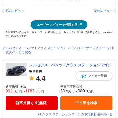
前のレビュー
次のレビュー
ユーザーレビューを投稿する
※自動車SNSサイト「みんカラ」に遷移します。みんカラに登録して投稿すると、carview!
にも表示されます。
メルセデス・ベンツ Eクラス ステーションワゴン のユーザーレビュー・評価
一覧のページに戻る
メルセデス・ベンツ Eクラス ステーションワゴン
総合評価
マイカー登録
4.4
新車価格
中古車本体価格
（税込）
992
1183
39
980
.0
.0
.9
.0
万円〜
万円
万円〜
万円
新車見積もり(無料)
中古車を検索
Eクラス ステーションワゴンの車買取相場を調べる