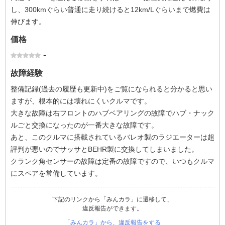
し、300kmぐらい普通に走り続けると12km/Lぐらいまで燃費は
伸びます。
価格
-
故障経験
整備記録(過去の履歴も更新中)をご覧になられると分かると思い
ますが、根本的には壊れにくいクルマです。
大きな故障は右フロントのハブベアリングの故障でハブ・ナック
ルごと交換になったのが一番大きな故障です。
あと、このクルマに搭載されているバレオ製のラジエーターは超
評判が悪いのでサッサとBEHR製に交換してしまいました。
クランク角センサーの故障は定番の故障ですので、いつもクルマ
にスペアを常備しています。
下記のリンクから「みんカラ」に遷移して、
違反報告ができます。
「みんカラ」から、違反報告をする