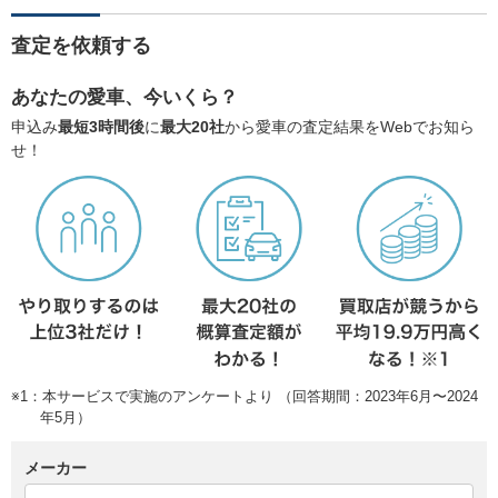
査定を依頼する
あなたの愛車、今いくら？
申込み
最短3時間後
に
最大20社
から愛車の査定結果をWebでお知ら
せ！
※1：本サービスで実施のアンケートより （回答期間：2023年6月〜2024
年5月）
メーカー