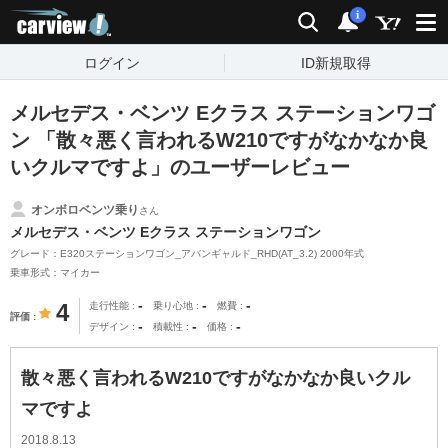
carview!
検索
通知
i
ログイン
ID新規取得
メルセデス・ベンツ Eクラス ステーションワゴ
ン 「散々悪く言われるW210ですがなかなか良
いクルマですよ」のユーザーレビュー
オンボロベンツ乗り
さん
メルセデス・ベンツ Eクラス ステーションワゴン
グレード：E320ステーションワゴン_アバンギャルド_RHD(AT_3.2) 2000年式
乗車形式：マイカー
-
-
-
4
走行性能
乗り心地
燃費
評価
-
-
-
デザイン
積載性
価格
散々悪く言われるW210ですがなかなか良いクル
マですよ
2018.8.13