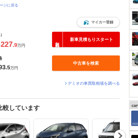
ページに戻る
マイカー登録
込）
新車見積もりスタート
227
.9
〜
万円
格
中古車を検索
93
.5
万円
デミオの車買取相場を調べる
ca
比較しています
Nex