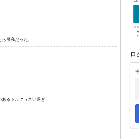
ユ
※
たら最高だった。
ロ
のあるトルク（言い過ぎ