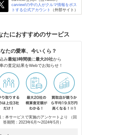
carview!の中の人がクルマ情報をポス
トする公式アカウント
（外部サイト）
スズキ アルト
スズキ スイフト
ト
なたにおすすめのサービス
あなたの愛車、今いくら？
込み
最短3時間後
に
最大20社
から
車の査定結果をWebでお知らせ！
1：本サービスで実施のアンケートより （回
答期間：2023年6月〜2024年5月）