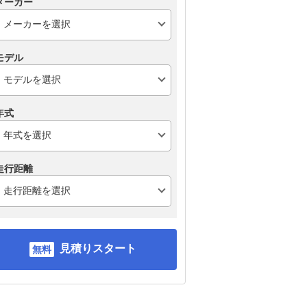
メーカー
モデル
年式
走行距離
見積りスタート