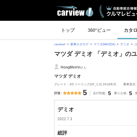
トップ
360°ビュー
カタ
carview!
新車カタログ
マツダ(MAZDA)
デミオ
マツダ デミオ 「デミオ」の
HongMeirin
さん
マツダ デミオ
グレード：XD ツーリング(AT_1.5) 2018年式
乗車形式
5
5
5
評価
走行性能
乗り心地
デミオ
2022.7.3
総評