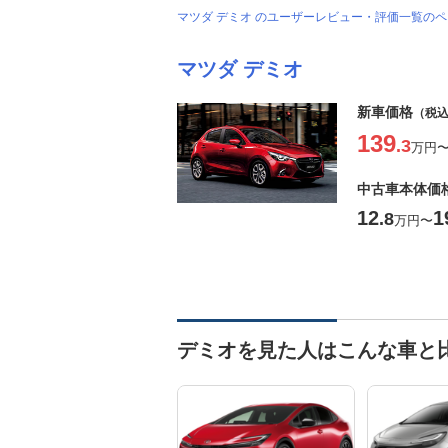
マツダ デミオ のユーザーレビュー・評価一覧の
マツダ デミオ
新車価格
（税
139
.3
万円
中古車本体価
12
1
.8
万円
〜
デミオを見た人はこんな車と