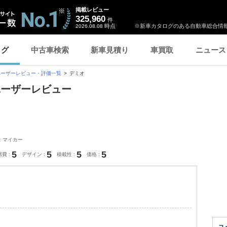
掲載レビュー
325,960
件
時点
※新車カタログのある自動車総合情報
2026.08.08
ログ
中古車検索
新車見積り
車買取
ニュース
ユーザーレビュー・評価一覧
デミオ
ユーザーレビュー
：マイカー
5
5
5
5
燃費
デザイン
積載性
価格