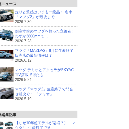
連ニュース
走りと質感はいまも一級品！ 名車
「マツダ2」が最後まで...
2026.7.30
倒産寸前のマツダを救った立役者！
わずか3800mmで...
2026.7.28
マツダ「MAZDA2」8月に生産終了
販売店の最新情報は？
2026.6.12
マツダ デミオとアクセラがSKYAC
TIV搭載で得たも...
2026.5.24
マツダ「マツダ2」生産終了で問合
せ相次ぐ！ 「デミオ」...
2026.5.19
連編集記事
【なぜ10年超モデルが急増？】「マ
ツダ2」生産終了で見...