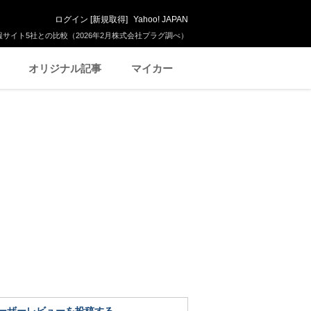
ログイン
[
新規取得
]
Yahoo! JAPAN
サイト5社との比較（2026年2月株式会社プラグ調べ）
オリジナル記事
マイカー