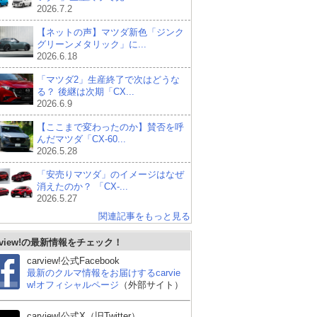
2026.7.2
【ネットの声】マツダ新色「ジンク
グリーンメタリック」に...
2026.6.18
「マツダ2」生産終了で次はどうな
る？ 後継は次期「CX...
2026.6.9
【ここまで変わったのか】賛否を呼
んだマツダ「CX-60...
2026.5.28
「安売りマツダ」のイメージはなぜ
消えたのか？ 「CX-...
2026.5.27
関連記事をもっと見る
rview!の最新情報をチェック！
carview!公式Facebook
最新のクルマ情報をお届けするcarvie
w!オフィシャルページ
（外部サイト）
carview!公式X（旧Twitter）