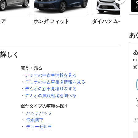
t
クア
ホンダ フィット
ダイハツ ムーヴ
あ
と詳しく
申
愛
買う・売る
デミオの中古車情報を見る
デミオの中古車相場情報を見る
デミオの新車見積りをする
デミオの買取相場を調べる
似たタイプの車種を探す
ハッチバック
※
低燃費車
ディーゼル車