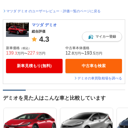
マツダ デミオ のユーザーレビュー・評価一覧のページに戻る
マツダ デミオ
総合評価
マイカー登録
4.3
新車価格
中古車本体価格
（税込）
139
227
12
193
.3
.9
.8
.5
万円〜
万円
万円〜
万円
新車見積もり(無料)
中古車を検索
デミオの車買取相場を調べる
デミオを見た人はこんな車と比較しています