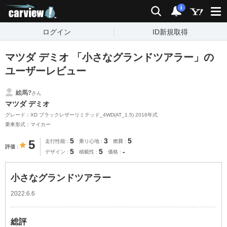
carview!
検索
通知
i
ログイン
ID新規取得
マツダ デミオ 「小さなグランドツアラー」の
ユーザーレビュー
絵馬?
さん
マツダ デミオ
グレード：XD ブラックレザーリミテッド_4WD(AT_1.5) 2016年式
乗車形式：マイカー
5
3
5
5
走行性能
乗り心地
燃費
評価
5
5
-
デザイン
積載性
価格
小さなグランドツアラー
2022.6.6
総評