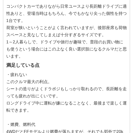
コンパクトカーでありながら日常ユースより長距離ドライブに適
性ありと、登場当時はもちろん、今でもかなり尖った個性を持つ
1台です。
荷室が狭いということがよく言われていますが、後部座席も荷物
スペースと見なしてしまえば十分すぎるサイズです。
1～2人暮らしで、ドライブや旅行が趣味で、普段のお買い物に
も使うという場合にはこの上なく良い選択肢になるクルマだと思
います。
満足している点
・疲れない
このクルマ最大の利点。
シートの造りがよくドラポジもしっかり取れるので、長距離を走
っても疲れが出にくいです。
ロングドライブ中に運転が嫌になることなく、最後まで楽しく運
転できます。
・燃費、燃料代
4WDだとFFモデルより燃費が落ちますが、それでも郊外で20k