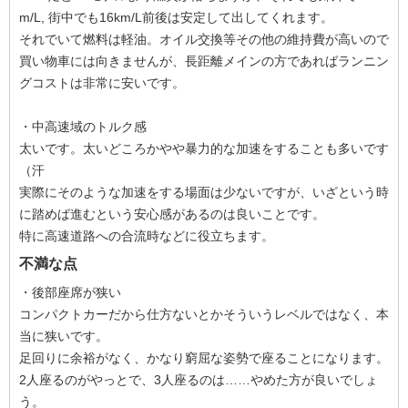
m/L, 街中でも16km/L前後は安定して出してくれます。
それでいて燃料は軽油。オイル交換等その他の維持費が高いので
買い物車には向きませんが、長距離メインの方であればランニン
グコストは非常に安いです。
・中高速域のトルク感
太いです。太いどころかやや暴力的な加速をすることも多いです
（汗
実際にそのような加速をする場面は少ないですが、いざという時
に踏めば進むという安心感があるのは良いことです。
特に高速道路への合流時などに役立ちます。
不満な点
・後部座席が狭い
コンパクトカーだから仕方ないとかそういうレベルではなく、本
当に狭いです。
足回りに余裕がなく、かなり窮屈な姿勢で座ることになります。
2人座るのがやっとで、3人座るのは……やめた方が良いでしょ
う。