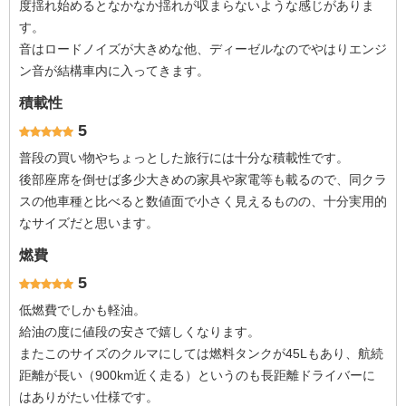
度揺れ始めるとなかなか揺れが収まらないような感じがありま
す。
音はロードノイズが大きめな他、ディーゼルなのでやはりエンジ
ン音が結構車内に入ってきます。
積載性
5
普段の買い物やちょっとした旅行には十分な積載性です。
後部座席を倒せば多少大きめの家具や家電等も載るので、同クラ
スの他車種と比べると数値面で小さく見えるものの、十分実用的
なサイズだと思います。
燃費
5
低燃費でしかも軽油。
給油の度に値段の安さで嬉しくなります。
またこのサイズのクルマにしては燃料タンクが45Lもあり、航続
距離が長い（900km近く走る）というのも長距離ドライバーに
はありがたい仕様です。