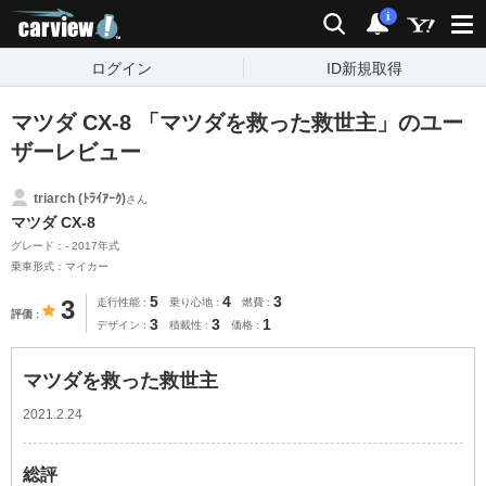
carview!
検索
通知
i
ログイン
ID新規取得
マツダ CX-8 「マツダを救った救世主」のユー
ザーレビュー
triarch (ﾄﾗｲｱｰｸ)
さん
マツダ CX-8
グレード：- 2017年式
乗車形式：マイカー
5
4
3
3
走行性能
乗り心地
燃費
評価
3
3
1
デザイン
積載性
価格
マツダを救った救世主
2021.2.24
総評