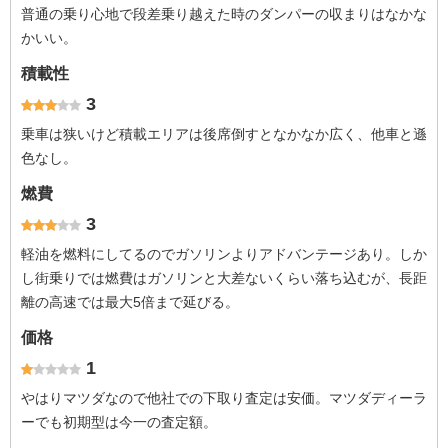
普通の乗り心地で段差乗り越えた時のダンパーの収まりはなかな
かいい。
積載性
3
乗車は狭いけど積載エリアは後席倒すとなかなか広く、他車と遜
色なし。
燃費
3
軽油を燃料にしてるのでガソリンよりアドバンテージあり。しか
し街乗りでは燃費はガソリンと大差ないくらい落ち込むが、長距
離の高速では最大5倍まで延びる。
価格
1
やはりマツダなので他社での下取り査定は安価。マツダディーラ
ーでも初期型は今一の査定額。