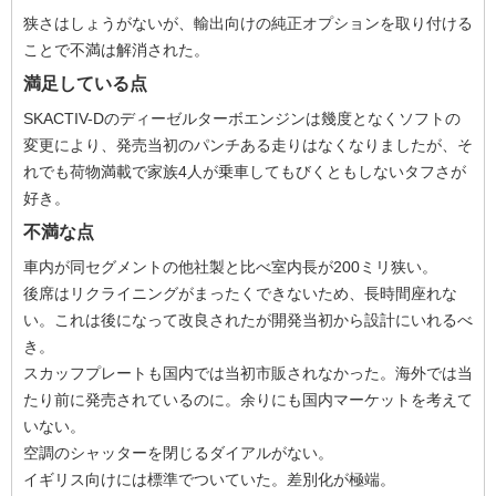
狭さはしょうがないが、輸出向けの純正オプションを取り付ける
ことで不満は解消された。
満足している点
SKACTIV-Dのディーゼルターボエンジンは幾度となくソフトの
変更により、発売当初のパンチある走りはなくなりましたが、そ
れでも荷物満載で家族4人が乗車してもびくともしないタフさが
好き。
不満な点
車内が同セグメントの他社製と比べ室内長が200ミリ狭い。
後席はリクライニングがまったくできないため、長時間座れな
い。これは後になって改良されたが開発当初から設計にいれるべ
き。
スカッフプレートも国内では当初市販されなかった。海外では当
たり前に発売されているのに。余りにも国内マーケットを考えて
いない。
空調のシャッターを閉じるダイアルがない。
イギリス向けには標準でついていた。差別化が極端。