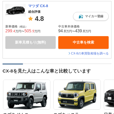
マツダ CX-8
総合評価
マイカー登録
4.8
新車価格
中古車本体価格
（税込）
299
505
94
439
.4
.9
.8
.8
万円〜
万円
万円〜
万円
新車見積もり(無料)
中古車を検索
CX-8の車買取相場を調べる
CX-8を見た人はこんな車と比較しています