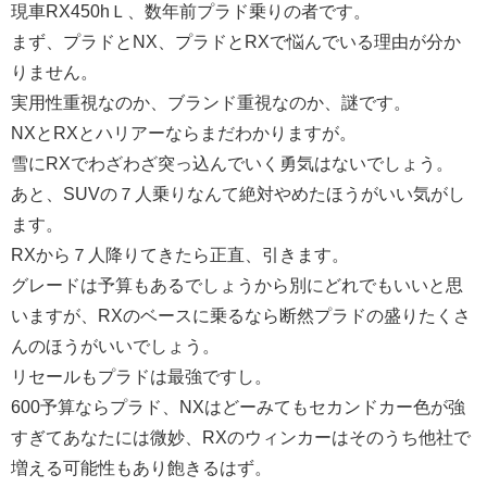
現車RX450hＬ、数年前プラド乗りの者です。
まず、プラドとNX、プラドとRXで悩んでいる理由が分か
りません。
実用性重視なのか、ブランド重視なのか、謎です。
NXとRXとハリアーならまだわかりますが。
雪にRXでわざわざ突っ込んでいく勇気はないでしょう。
あと、SUVの７人乗りなんて絶対やめたほうがいい気がし
ます。
RXから７人降りてきたら正直、引きます。
グレードは予算もあるでしょうから別にどれでもいいと思
いますが、RXのベースに乗るなら断然プラドの盛りたくさ
んのほうがいいでしょう。
リセールもプラドは最強ですし。
600予算ならプラド、NXはどーみてもセカンドカー色が強
すぎてあなたには微妙、RXのウィンカーはそのうち他社で
増える可能性もあり飽きるはず。