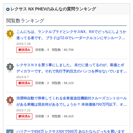
レクサス NX PHEVのみんなの質問ランキング
閲覧数ランキング
こんにちは、ランクルプラドとレクサスNX、RXでどっちにしようか
迷ってる者です。 プラドはTZ-Gでレーダークルコンにサンルーフ等
色々付けて、後はマルチテレインセレクトとMOPナビを付けるか付
2016.7.29
解決済み
回答数：
3
閲覧数：
60,756
け...
レクサスＮＸを買う事にしました。 未だに迷ってるのが、装備とボ
ディカラーです。それで先行予約注文のハンコを押せないでいます。
三眼ライトについては別途質問立ててますが、やはりｉパッケージ以
2014.6.7
解決済み
回答数：
2
閲覧数：
58,123
上に...
渋滞時自動で停車してくれる全車速追従機能付クルーズコントロール
がある車種は現在何があるでしょうか？ 本体価格700万円以下、オプ
ション設定可でお願いします。 ・アイサイト(Ver.3)搭載のス...
2015.7.21
解決済み
回答数：
3
閲覧数：
46,410
ハリアーで450万 レクサスNXで500万 あなたならどっちを買います