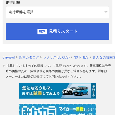
走行距離
見積りスタート
carview!
新車カタログ
レクサス(LEXUS)
NX PHEV
みんなの質問(
※ 掲載しているすべての情報について保証をいたしかねます。新車価格は発売
時の価格のため、掲載価格と実際の価格が異なる場合があります。詳細は、
メーカーまたは取扱販売店にてお問い合わせください。