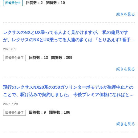
回答数：
2
閲覧数：
10
回答受付中
続きを見る
レクサスのNXとUX乗ってる人よく見かけますが。 私の偏見です
が、レクサスのNXとUX乗ってる人達の多くは 「とりあえず1番手が
出しやすい高級車買うか」 って感じの理由で持ってる人が大半です
2026.8.1
かね？ 中
回答数：
13
閲覧数：
309
回答受付終了
続きを見る
現行のレクサスNX20系の350ガソリンターボモデルが生産中止との
ことで、駆け込みで契約しました。 今後プレミア価格になればと願
っていますが、どうでしょうか？車に詳しい方、ご意見をお願いい
2026.7.29
たします。
回答数：
9
閲覧数：
186
回答受付終了
続きを見る