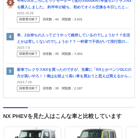
今年の5月ごろにビッグモーターで走行35000km7年落ちレクサスNX
を購入しました。 約半年が経ち、初めてオイル交換を今日したとこ
ろ、タイヤがバースト寸前と言われました。 溝もほとんどなく、タ...
2022.10.29
回答受付終了
回答数：
44
閲覧数：
3,631
車、2台持ちの人ってどうやって維持しているのでしょうか？？生活
とかは苦しくないのでしょうか？？ 一軒家で子供がいて現行型のヴ
ォクシー1台と、N-BOX1台の家庭があります。（独身で2台持ちの方
2023.7.9
回答受付終了
回答数：
35
閲覧数：
7,002
も...
新車でレクサスNXを買ったのですが、先輩に「RXとかベンツGLCの
方が高いやろ！！俺はお前より高い車を買おうと思えば買えるから
な！RXも普通に買える！」とか言われて頭に来てしまいました。 こ
2023.7.29
回答受付終了
回答数：
30
閲覧数：
2,197
うい...
NX PHEVを見た人はこんな車と比較しています