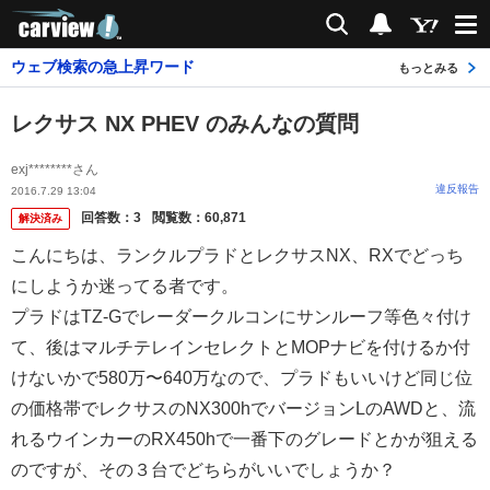
carview!
検索
通知
ウェブ検索の急上昇ワード
もっとみる
レクサス NX PHEV のみんなの質問
exj********さん
違反報告
2016.7.29 13:04
回答数：
3
閲覧数：
60,871
解決済み
こんにちは、ランクルプラドとレクサスNX、RXでどっち
にしようか迷ってる者です。
プラドはTZ-Gでレーダークルコンにサンルーフ等色々付け
て、後はマルチテレインセレクトとMOPナビを付けるか付
けないかで580万〜640万なので、プラドもいいけど同じ位
の価格帯でレクサスのNX300hでバージョンLのAWDと、流
れるウインカーのRX450hで一番下のグレードとかが狙える
のですが、その３台でどちらがいいでしょうか？