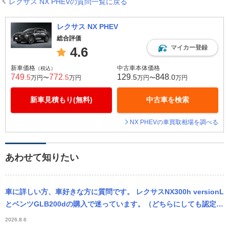
レクサス NX PHEVの質問一覧に戻る
レクサス NX PHEV
総合評価
マイカー登録
4.6
新車価格
中古車本体価格
（税込）
749
772
129
848
.5
.5
.5
.0
万円〜
万円
万円〜
万円
新車見積もり(無料)
中古車を検索
NX PHEVの車買取相場を調べる
あわせて知りたい
車に詳しい方、車好きな方に質問です。 レクサスNX300h versionL
とベンツGLB200dの購入で迷っています。（どちらにしても認定中
古車での購入の予定です。）ベンツと比べるとレクサスの...
2026.8.6