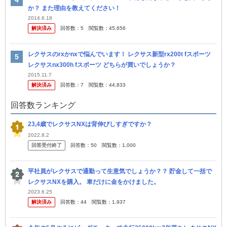
か？ また理由を教えてください！
2014.6.18
解決済み
回答数：
5
閲覧数：
45,656
レクサスのrxかnxで悩んでいます！ レクサス新型rx200t fスポーツ
レクサスnx300h fスポーツ どちらが買いでしょうか？
2015.11.7
解決済み
回答数：
7
閲覧数：
44,833
回答数ランキング
23,4歳でレクサスNXは背伸びしすぎですか？
2022.8.2
回答受付終了
回答数：
50
閲覧数：
1,000
平社員がレクサスで通勤って生意気でしょうか？？ 貯金して一括で
レクサスNXを購入。 車だけに金をかけました。
2023.6.25
解決済み
回答数：
44
閲覧数：
1,937