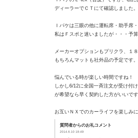
ディーラーでＣＴにて確認しました
Ｉパケは三眼の他に運転席・助手席
私はＦスポと迷いましたが・・・予
メーカーオプションもプリクラ、１
もちろんマットも社外品の予定です。
悩んでいる時が楽しい時間ですね！
しかし6/12に全国一斉注文が受け
が希望なら早く契約した方がいいで
お互いＮＸでのカーライフを楽しみ
質問者からのお礼コメント
2014.6.10 18:49