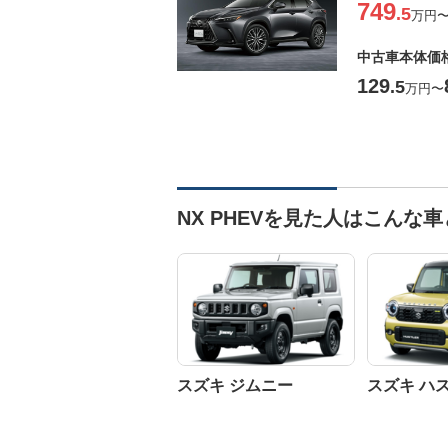
749
.5
万円
中古車本体価
129
.5
万円
〜
NX PHEVを見た人はこんな
スズキ ジムニー
スズキ ハ