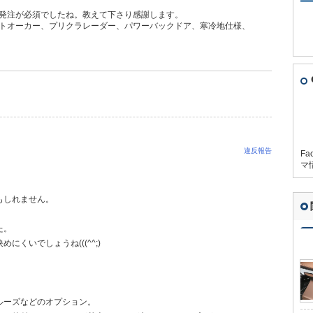
発注が必須でしたね。教えて下さり感謝します。
トオーカー、プリクラレーダー、パワーバックドア、寒冷地仕様、
違反報告
Fa
マ
もしれません。
た。
くいでしょうね(((^^;)
ルーズなどのオプション。