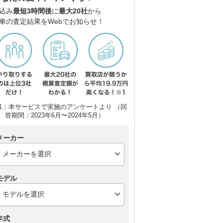
込み
最短3時間後
に
最大20社
から
車の査定結果をWebでお知らせ！
1：本サービスで実施のアンケートより （回
答期間：2023年6月〜2024年5月）
メーカー
モデル
年式