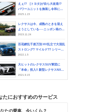
えぇ!? [トヨタ]が自ら大改造!?
年＆2023年公開モデル！ 大径タイ
パワーユニットを換装し令和に蘇
ヤ×フレーム構造の「オフロードマ
った[ハチロク]の実態とは!?
2025.1.15
シン」とは？
レクサスは今、成熟のときを迎え
ようとしている──ニッポン発のラ
グジュアリーブランドの新しい取
2023.11.24
り組みとは？
百花繚乱千差万別 HV乱立で大混乱
ストロング? マイルド?? シリー
ズ??? 各HVの利点と難点
2022.1.5
大ヒットのレクサスSUV軍団に
「本命」投入!! 新型レクサスNX登
場で「買い」はどれ？
2021.9.15
なたにおすすめのサービス
あなたの愛車、今いくら？