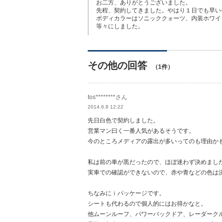
お二方、ありがとうございました。
先程、契約してきました。やはり１日でも早い
ボディカラーはソニッククォーツ、内装ホワイ
等々にしました。
その他の回答
（1件）
tos********さん
2014.6.8 12:22
先日白色で契約しました。
営業マン曰く一番人気があるそうです。
今のところメディアの露出が多いってのも理由か
私は前の車が黒だったので、ほぼ迷わず決めまし
実車での確認ができないので、赤や青などの色は決めに
ちなみにｉパッケージです。
シートも代わるので個人的にはお得かなと。
他ムーンルーフ、パワーバックドア、レーダーク