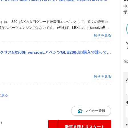
申
愛
ですね。 350はNXの入門グレード兼廉価エンジンとして、多くの販売台
ポーツエンジンではないです。 (例えば、LBXにおけるmorizoRR
むしろ、秋に予定されているビッグマイナーチェンジで、スピンドルグリ
続きを見る
Xっぽいデザ...
GLB200dの購入で迷っています。（どちらにしても認定中古車での購入の予定です。）ベンツと比べるとレクサスの...
※
続きを見る
に戻る
マイカー登録
込）
新車見積もりスタート