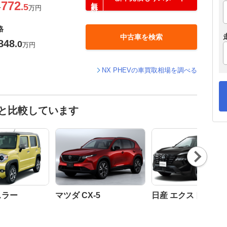
772
.5
〜
万円
格
中古車を検索
848
.0
万円
NX PHEVの車買取相場を調べる
車と比較しています
Nex
t
スラー
マツダ CX-5
日産 エクストレイル