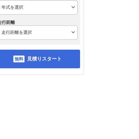
走行距離
見積りスタート
スバル フォレスター
トヨタ ハリアーハイブ
ト
リッド
ー3