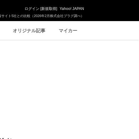
ログイン
[
新規取得
]
Yahoo! JAPAN
サイト5社との比較（2026年2月株式会社プラグ調べ）
オリジナル記事
マイカー