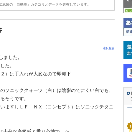
o!知恵袋の「自動車」カテゴリとデータを共有しています。
答
違反報告
約しました。
ました。
１２）は手入れが大変なので即却下
色のソニッククォーツ（白）は陰影のでにくい白でも、
えるそうです。
思いますしＬＦ－ＮＸ（コンセプト）はソニックチタニ
。
には十分な高級感＆乗り心地でした。