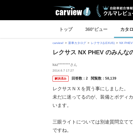
トップ
360°ビュー
カタ
carview!
新車カタログ
レクサス(LEXUS)
NX PHEV
レクサス NX PHEV のみんな
kaz********さん
2014.6.7 17:27
回答数：
2
閲覧数：
58,139
解決済み
レクサスＮＸを買う事にしました。
未だに迷ってるのが、装備とボディ
います。
三眼ライトについては別途質問立て
ですね。