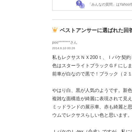
「みんなの質問」はYaho
ベストアンサーに選ばれた回
poo********さん
2014.6.10 00:26
私もレクサスＮＸ200ｔ、Ｉパケ契
色はスターライトブラックＧＦにし
前車が白なので黒で！ブラック（２
やはり白、黒が人気のようです。新
複雑な面構造が綺麗に表現されて見
ミッドランドの展示車、赤も綺麗と
ウムでレクサスらしい色と思います
ＩパケのＬ-tex（合皮）ですが、私