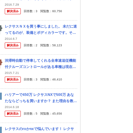
プラドはTZ-Gでレーダークルコンにサンルー
2016.7.29
フ等色々付けて、後はマルチテレインセレク
解決済み
回答数：
3
閲覧数：
60,756
トとMOPナビを付けるか付け...
レクサスＮＸを買う事にしました。 未だに迷
ってるのが、装備とボディカラーです。それ
で先行予約注文のハンコを押せないでいま
2014.6.7
す。 三眼ライトについては別途質問立ててま
解決済み
回答数：
2
閲覧数：
58,123
すが、やはりｉパッケージ以上に...
渋滞時自動で停車してくれる全車速追従機能
付クルーズコントロールがある車種は現在何
があるでしょうか？ 本体価格700万円以下、
2015.7.21
オプション設定可でお願いします。 ・アイサ
解決済み
回答数：
3
閲覧数：
46,410
イト(Ver.3)搭載のス...
ハリアーで450万 レクサスNXで500万 あな
たならどっちを買いますか？ また理由を教え
てください！
2014.6.18
解決済み
回答数：
5
閲覧数：
45,656
レクサスのrxかnxで悩んでいます！ レクサ