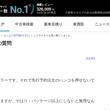
掲載レビュー
326,009
件
時点
※新車カタログのある自動車総合情報
2026.08.09
ログ
中古車検索
新車見積り
車買取
ニュース
みんなの質問(解決済み)
レクサスＮＸを買う事にしました。
の質問
違反報告
カラーです。それで先行予約注文のハンコを押せないで
てますが、やはりｉパッケージ以上にしないと無理なん