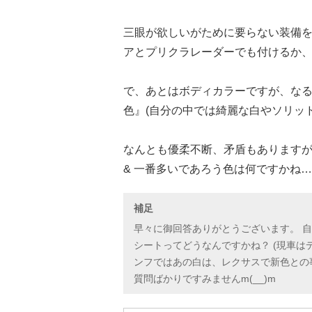
三眼が欲しいがために要らない装備を
アとプリクラレーダーでも付けるか
で、あとはボディカラーですが、な
色』(自分の中では綺麗な白やソリッド
なんとも優柔不断、矛盾もあります
& 一番多いであろう色は何ですかね
補足
早々に御回答ありがとうございます。 
シートってどうなんですかね？ (現車はデ
ンフではあの白は、レクサスで新色との
質問ばかりですみませんm(__)m