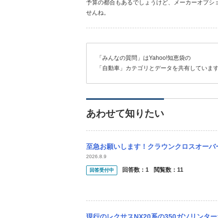
予算の都合もあるでしょうけど、メーカーオプシ
せんね。
「みんなの質問」はYahoo!知恵袋の
「自動車」カテゴリとデータを共有していま
あわせて知りたい
至急お願いします！クラウンクロスオーバー、セダン、スポーツ、エステートの中で、新車で
2026.8.9
回答数：
1
閲覧数：
11
回答受付中
現行のレクサスNX20系の350ガソリンターボモデルが生産中止とのことで、駆け込みで