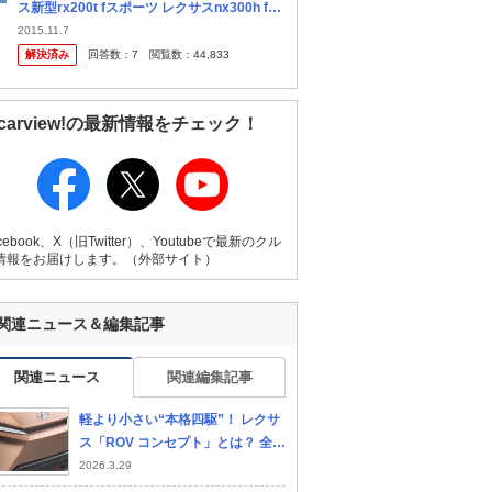
ス新型rx200t fスポーツ レクサスnx300h fス
ポーツ どちらが買いでしょうか？
2015.11.7
解決済み
回答数：
7
閲覧数：
44,833
carview!の最新情報をチェック！
cebook、X（旧Twitter）、Youtubeで最新のクル
情報をお届けします。（外部サイト）
関連ニュース＆編集記事
関連ニュース
関連編集記事
軽より小さい“本格四駆”！ レクサ
ス「ROV コンセプト」とは？ 全長
3.1mの“頑丈ボディ”に「画期的な
2026.3.29
1リッターエンジン」搭載の2022