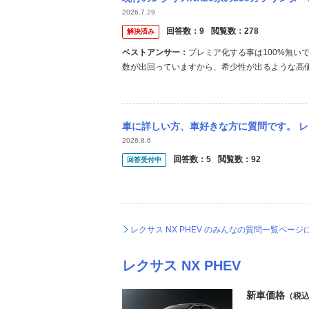
2026.7.29
回答数：
9
閲覧数：
278
解決済み
ベストアンサー：
プレミア化する事は100%無い
数が出回っていますから、希少性が出るような高価なス
やＦシリーズの様なグレードとは全く違います) 
ルからユニファイドスピンドルボディに、テールもR
車に詳しい方、車好きな方に質問です。 レクサスNX300h versionLとベンツ
2026.8.6
回答数：
5
閲覧数：
92
回答受付中
レクサス NX PHEV のみんなの質問一覧ページ
レクサス NX PHEV
新車価格
（税