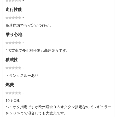
-
走行性能
-
高速度域でも安定かつ静か。
乗り心地
-
4名乗車で長距離移動も高速楽々です。
積載性
-
トランクスルーあり
燃費
-
10キロ/L
ハイオク指定ですが欧州適合９５オクタン指定なのでレギュラー
を５０％まで混合しても大丈夫です。