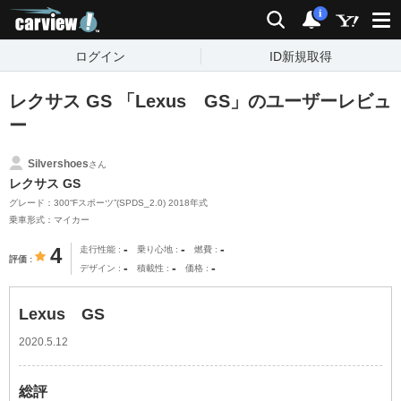
carview!
検索
通知
i
ログイン
ID新規取得
レクサス GS 「Lexus GS」のユーザーレビュ
ー
Silvershoes
さん
レクサス GS
グレード：300“Fスポーツ”(SPDS_2.0) 2018年式
乗車形式：マイカー
-
-
-
4
走行性能
乗り心地
燃費
評価
-
-
-
デザイン
積載性
価格
Lexus GS
2020.5.12
総評