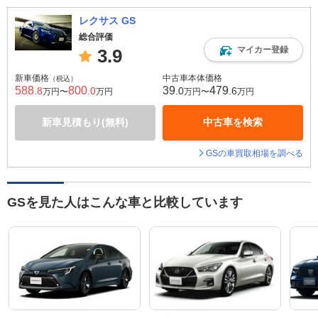
レクサス GS
総合評価
マイカー登録
3.9
新車価格
中古車本体価格
（税込）
588
800
39
479
.8
.0
.0
.6
万円〜
万円
万円〜
万円
新車見積もり(無料)
中古車を検索
GSの車買取相場を調べる
GSを見た人はこんな車と比較しています