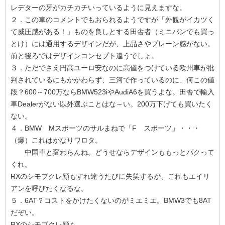
レデターの牙がカチカチいっているように見えますな。
２．この車のコメントでもおられるようですが「外観がイカツく
て威圧感がある！」ものを良しとする田舎者（ミニバンでも買っ
とけ）には通用するデザインだが、上品さやプレーン感がない。
前と後ろではデザインコンセプト違うでしょ。
３．ただでさえ円高ユーロ安なのに高値をつけている欧州車が批
判されているにもかかわらず、三河で作っているのに、何この値
段？600～700万ならBMW523iやAudiA6を買うよな。田舎で輸入
車Dealerがない以外選ぶことはな～い。200万下げても買いたく
ない。
４．BMW Mスポーツのサルまねで「F スポーツ」・・・
（爆）これはかなりワロタ。
中国車と変わらんね。どうせならデザインももっとパクって
くれ。
RXのシモブクレ顔もすれ違うたびに失笑するが、これもエイリ
アンを呼びたくなるな。
５．6AT？コストをかけたくないのがミエミエ。BMW3でも8AT
だぞい。
RXのシモブクレ顔も