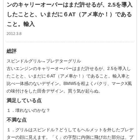
ンのキャリーオーバーはまだ許せるが、2.5を導入
したことと、いまだに６AT（アメ車か！）である
こと。輸入
2012.3.8
総評
スピンドルグリル→プレデターグリル
古いエンジンのキャリーオーバーはまだ許せるが、2.5を導入し
たことと、いまだに６AT（アメ車か！）であること。輸入車と
比べ一体感のないデザイン。BMW5を程よくパクリ、マークX風
の味付けをした田舎デザイン。買う気が起らぬ。
満足している点
１．壊れないのかな？
不満な点
１．グリルはスピンドル？どうしてもヘルメットを外したプレデ
ターの顔に見えます。「く」の字型に内側に飛び出た部分は、プ