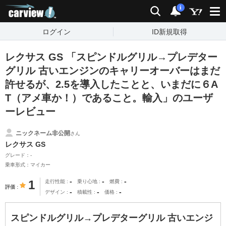
carview!
検索
通知
i
ログイン
ID新規取得
レクサス GS 「スピンドルグリル→プレデター
グリル 古いエンジンのキャリーオーバーはまだ
許せるが、2.5を導入したことと、いまだに６A
T（アメ車か！）であること。輸入」のユーザ
ーレビュー
ニックネーム非公開
さん
レクサス GS
グレード：-
乗車形式：マイカー
-
-
-
1
走行性能
乗り心地
燃費
評価
-
-
-
デザイン
積載性
価格
スピンドルグリル→プレデターグリル 古いエンジ