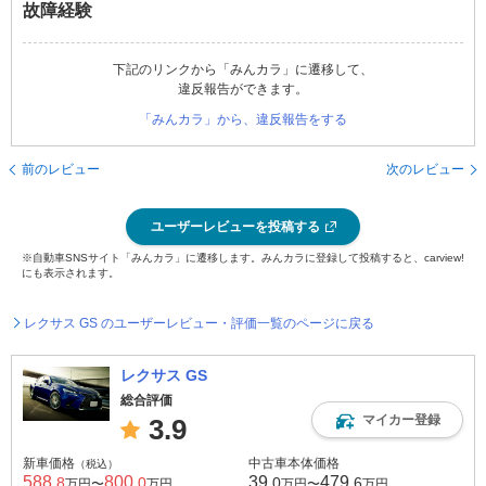
故障経験
下記のリンクから「みんカラ」に遷移して、
違反報告ができます。
「みんカラ」から、違反報告をする
前のレビュー
次のレビュー
ユーザーレビューを投稿する
※自動車SNSサイト「みんカラ」に遷移します。みんカラに登録して投稿すると、carview!
にも表示されます。
レクサス GS のユーザーレビュー・評価一覧のページに戻る
レクサス GS
総合評価
マイカー登録
3.9
新車価格
中古車本体価格
（税込）
588
800
39
479
.8
.0
.0
.6
万円〜
万円
万円〜
万円