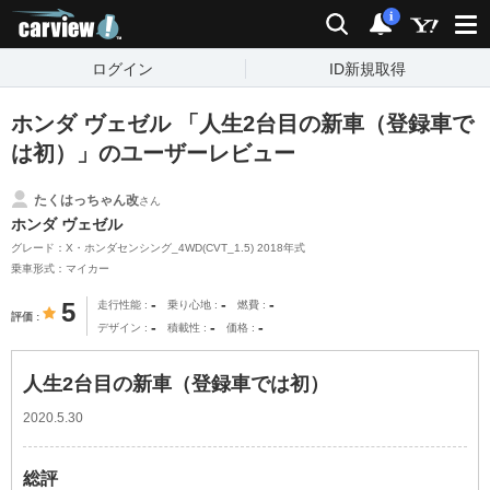
carview!
検索
通知
i
ログイン
ID新規取得
ホンダ ヴェゼル 「人生2台目の新車（登録車で
は初）」のユーザーレビュー
たくはっちゃん改
さん
ホンダ ヴェゼル
グレード：X・ホンダセンシング_4WD(CVT_1.5) 2018年式
乗車形式：マイカー
-
-
-
5
走行性能
乗り心地
燃費
評価
-
-
-
デザイン
積載性
価格
人生2台目の新車（登録車では初）
2020.5.30
総評