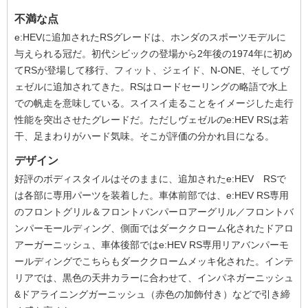
不満な点
e:HEVに追加されたRSグレードは、ホンダのスポーツモデルに
与えられる冠だ。初代シビックの登場から2年後の1974年に初め
てRSが登場して移行、フィット、ジェイド、N-ONE、そしてヴ
ェゼルに追加されてきた。RSはロードセーリングの略語で水上
での帆走を意味している。スイスイ走ることをイメージした走行
性能を突出させたグレードだ。ただしヴェゼルのe:HEV RSは若
干、足まわりがハード気味。そこが評価の分かれ目になる。
デザイン
好評のボディスタイルはそのままに、追加されたe:HEV RSで
は各部に専用パーツを装着した。車体前部では、e:HEV RS専用
のフロントグリル＆フロントバンパーロアーグリル／フロントバ
ンパーモールディング、側面ではダーククローム化されたドアロ
アーガーニッシュ、車体後部ではe:HEV RS専用リアバンパーモ
ールディングでこちらもダーククロームメッキ化された。インテ
リアでは、黒色の天井カラーに合わせて、インパネガーニッシュ
&ドアライニングガーニッシュ（赤色の加飾付き）などで引き締