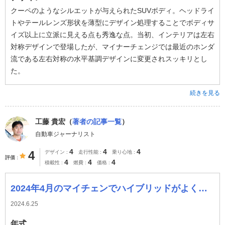
クーペのようなシルエットが与えられたSUVボディ。ヘッドライ
トやテールレンズ形状を薄型にデザイン処理することでボディサ
イズ以上に立派に見える点も秀逸な点。当初、インテリアは左右
対称デザインで登場したが、マイナーチェンジでは最近のホンダ
流である左右対称の水平基調デザインに変更されスッキリとし
た。
続きを見る
工藤 貴宏（
著者の記事一覧
）
自動車ジャーナリスト
4
4
4
4
デザイン
走行性能
乗り心地
評価
4
4
4
積載性
燃費
価格
2024年4月のマイチェンでハイブリッドがよくなった！
2024.6.25
年式