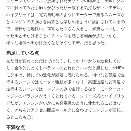
クリーンでシンプルで洗練されたデザインの印象と、実際にクル
マに触ってみた手触りがぴったり一致する気持ちがいいモデル。
ハイブリッドは、電気自動車のようにモーターで走るスムーズさ
とエンジンの力強さを両方とも楽しめるように設計されているの
で、運転が心地良い。荷室もたくさん入るし、燃費もいいし、ヴ
ェゼルと出かけることにストレスを感じる場面が少ないから、
様々な場所へ出かけたくなりそうなモデルだと思った。
満足している点
見た目が変わっただけではなく、しっかり中からも進化してお
り、全体的にとてもバランスのとれたクルマだと感じた。e:HEV
モデルは、特にその進化が顕著に感じられる。街中など低速で走
行するシーンではモーター駆動が多くなり、高速道路など高速で
走行するシーンではエンジンのみで走行するなど、モーターとエ
ンジンのバランスがうまくとれている。シリーズ式のハイブリッ
ドだが、エンジンがいかにも発電機のように使われることはな
く、きちんとアクセル開度やトルクに合わせてエンジンが回転す
るところも◯。
不満な点