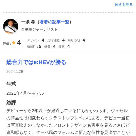
続きを見る
一条 孝（
著者の記事一覧
）
自動車ジャーナリスト
4
4
4
4
デザイン
走行性能
乗り心地
評価
5
4
4
積載性
燃費
価格
総合力ではe:HEVが勝る
2024.1.29
年式
2021年4月〜モデル
総評
デビューから2年以上が経過しているにもかかわらず、ヴェゼル
の商品性は相変わらずクラストップレベルにある。デビュー当初
は写真映えのしなかったフロントデザインも実車を見るとさほど
違和感もなく、クーペ風のフォルムに新たな個性を見出すことが