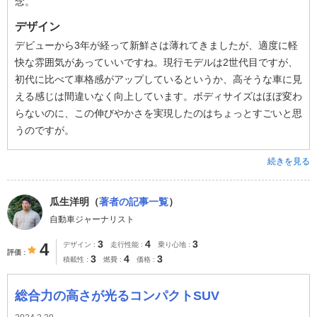
念。
デザイン
デビューから3年が経って新鮮さは薄れてきましたが、適度に軽
快な雰囲気があっていいですね。現行モデルは2世代目ですが、
初代に比べて車格感がアップしているというか、高そうな車に見
える感じは間違いなく向上しています。ボディサイズはほぼ変わ
らないのに、この伸びやかさを実現したのはちょっとすごいと思
うのですが。
続きを見る
瓜生洋明（
著者の記事一覧
）
自動車ジャーナリスト
3
4
3
4
デザイン
走行性能
乗り心地
評価
3
4
3
積載性
燃費
価格
総合力の高さが光るコンパクトSUV