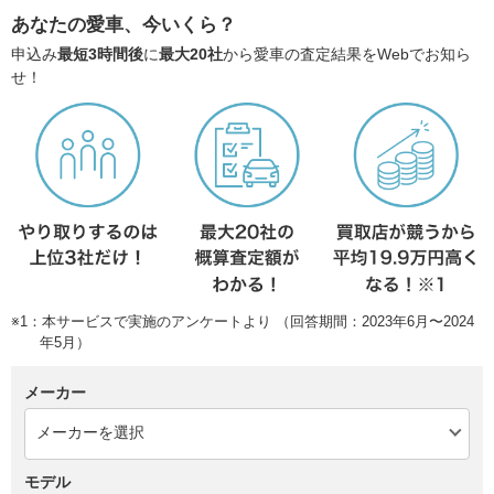
あなたの愛車、今いくら？
申込み
最短3時間後
に
最大20社
から愛車の査定結果をWebでお知ら
せ！
※1：本サービスで実施のアンケートより （回答期間：2023年6月〜2024
年5月）
メーカー
モデル