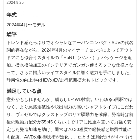
2024.9.25
年式
2024年4月〜モデル
総評
トレンド感たっぷりでオシャレなアーバンコンパクトSUVの代名
詞的存在ながら、2024年4月のマイナーチェンジによってアウト
ドアにも似合うスタイルの「HuNT（ハント）」パッケージを追
加。撥水撥油加工のインテリアでガンガン使えるタフな仕様とな
って、さらに幅広いライフスタイルに響く魅力を手にしました。
静粛性の向上やe:HEVのEV走行範囲拡大もトピックです。
満足している点
意外かもしれませんが、頼もしい4WD性能。いわゆるe四駆では
なく、より悪路走破性や脱出能力の高いシャフトタイプにこだわ
り、ヴェゼルではクラストップのリア駆動力を確保。発進時は前
後の駆動力配分が55:45くらいまでリアに比重を置いて力強く安
定した発進加速を助け、通常は70:30程度で軽快感と燃費性能に
も配慮。AWDの制御技術が進化し、たとえば1輪だけがすべりは