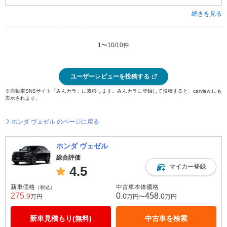
続きを見る
1
〜
10
/
10
件
ユーザーレビューを投稿する
※自動車SNSサイト「みんカラ」に遷移します。みんカラに登録して投稿すると、carview!にも
表示されます。
ホンダ ヴェゼル のページに戻る
ホンダ ヴェゼル
総合評価
マイカー登録
4.5
新車価格
中古車本体価格
（税込）
275
0
458
.9
.0
.0
万円
万円〜
万円
新車見積もり(無料)
中古車を検索