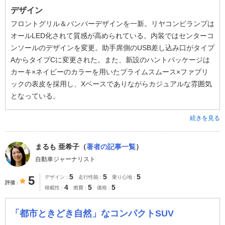
デザイン
フロントグリル＆バンパーデザインを一新。リヤコンビランプは
オールLED化されて質感が高められている。内装ではセンターコ
ンソールのデザインを変更。助手席側のUSB差し込み口がタイプ
AからタイプCに変更された。また、新設のハントパッケージは
カーキ×ネイビーのカラーを用いたプライムスムース×ファブリ
ックの表皮を採用し、Xベースでありながらカジュアルな雰囲気
となっている。
続きを見る
まるも 亜希子（
著者の記事一覧
）
自動車ジャーナリスト
5
5
5
5
デザイン
走行性能
乗り心地
評価
4
5
5
積載性
燃費
価格
「都市ときどき自然」なコンパクトSUV