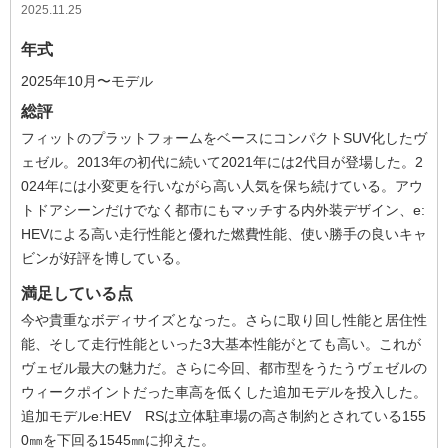
2025.11.25
年式
2025年10月〜モデル
総評
フィットのプラットフォームをベースにコンパクトSUV化したヴ
ェゼル。2013年の初代に続いて2021年には2代目が登場した。2
024年には小変更を行いながら高い人気を保ち続けている。アウ
トドアシーンだけでなく都市にもマッチする内外装デザイン、e:
HEVによる高い走行性能と優れた燃費性能、使い勝手の良いキャ
ビンが好評を博している。
満足している点
今や貴重なボディサイズとなった。さらに取り回し性能と居住性
能、そして走行性能といった3大基本性能がとても高い。これが
ヴェゼル最大の魅力だ。さらに今回、都市型をうたうヴェゼルの
ウィークポイントだった車高を低くした追加モデルを投入した。
追加モデルe:HEV RSは立体駐車場の高さ制約とされている155
0㎜を下回る1545㎜に抑えた。