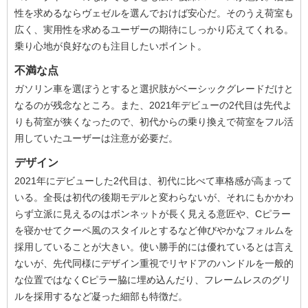
性を求めるならヴェゼルを選んでおけば安心だ。そのうえ荷室も
広く、実用性を求めるユーザーの期待にしっかり応えてくれる。
乗り心地が良好なのも注目したいポイント。
不満な点
ガソリン車を選ぼうとすると選択肢がベーシックグレードだけと
なるのが残念なところ。また、2021年デビューの2代目は先代よ
りも荷室が狭くなったので、初代からの乗り換えで荷室をフル活
用していたユーザーは注意が必要だ。
デザイン
2021年にデビューした2代目は、初代に比べて車格感が高まって
いる。全長は初代の後期モデルと変わらないが、それにもかかわ
らず立派に見えるのはボンネットが長く見える意匠や、Cピラー
を寝かせてクーペ風のスタイルとするなど伸びやかなフォルムを
採用していることが大きい。使い勝手的には優れているとは言え
ないが、先代同様にデザイン重視でリヤドアのハンドルを一般的
な位置ではなくCピラー脇に埋め込んだり、フレームレスのグリ
ルを採用するなど凝った細部も特徴だ。