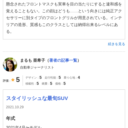
懸念されたフロントマスクも実車を目の当たりにすると違和感を
覚えることもない。この顔はどうも……という向きには純正アク
セサリーに別タイプのフロントグリルが用意されている。インテ
リアの造形、質感もこのクラスとしては納得出来るレベルにあ
る。
続きを見る
まるも 亜希子（
著者の記事一覧
）
自動車ジャーナリスト
5
5
4
5
デザイン
走行性能
乗り心地
評価
5
5
5
積載性
燃費
価格
スタイリッシュな最旬SUV
2021.10.29
年式
2021年4月〜モデル