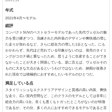
2024.2.29
年式
2021年4月〜モデル
総評
コンパクトSUVのベストセラーモデルであった先代ヴェゼルの魅
力を受け継ぎつつ、洗練された内外装のデザインや爽快感の増し
た走りが加わるなど、さらに総合力の増した1台となった。にも
かかわらず、先代ほど売れている印象がないのは、発売のタイミ
ングがコロナ禍と重なったため、思うように生産することができ
なかったことが大きく関係している。逆に言えば、ヴェゼルその
ものに大きな欠点があるというわけではないため、納期が改善さ
れた現在では積極的におすすめしたいモデルのひとつだ。
満足している点
スタイリッシュなエクステリアデザインと質感の高い内装、爽快
な走り、広い室内空間など、このクラスのモデルとしては非常に
総合力の高い1台。良くも悪くもトガったところがないのが特徴
であるが、その分、多くの人におすすめできるモデルであると言