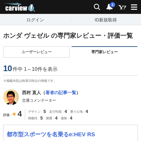
carview!
検索
通知
i
ログイン
ID新規取得
ホンダ ヴェゼル の専門家レビュー・評価一覧
ユーザーレビュー
専門家レビュー
10
件中 1～10件を表示
※掲載内容は執筆日時点の情報です。
西村 直人（
著者の記事一覧
）
交通コメンテーター
5
4
4
4
デザイン
走行性能
乗り心地
評価
5
4
4
積載性
燃費
価格
都市型スポーツを名乗るe:HEV RS