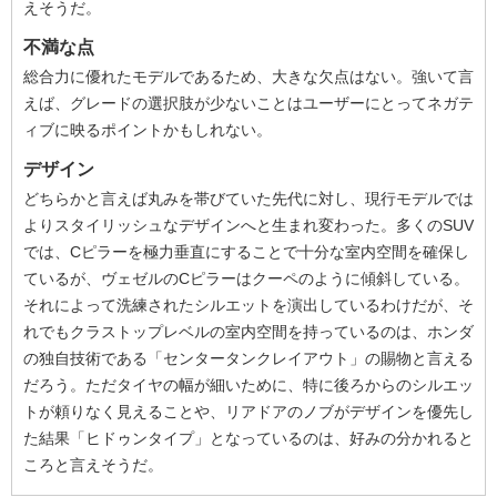
えそうだ。
不満な点
総合力に優れたモデルであるため、大きな欠点はない。強いて言
えば、グレードの選択肢が少ないことはユーザーにとってネガテ
ィブに映るポイントかもしれない。
デザイン
どちらかと言えば丸みを帯びていた先代に対し、現行モデルでは
よりスタイリッシュなデザインへと生まれ変わった。多くのSUV
では、Cピラーを極力垂直にすることで十分な室内空間を確保し
ているが、ヴェゼルのCピラーはクーペのように傾斜している。
それによって洗練されたシルエットを演出しているわけだが、そ
れでもクラストップレベルの室内空間を持っているのは、ホンダ
の独自技術である「センタータンクレイアウト」の賜物と言える
だろう。ただタイヤの幅が細いために、特に後ろからのシルエッ
トが頼りなく見えることや、リアドアのノブがデザインを優先し
た結果「ヒドゥンタイプ」となっているのは、好みの分かれると
ころと言えそうだ。