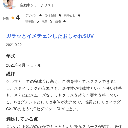
自動車ジャーナリスト
4
4
4
4
デザイン
走行性能
乗り心地
評価
5
5
4
積載性
燃費
価格
ガラッとイメチェンしたおしゃれSUV
2021.9.30
年式
2021年4月〜モデル
総評
クルマとしての完成度は高く、自信を持っておススメできる1
台。スタイリングの立派さも、居住性や積載性といった使い勝手
も、さらにはスムーズな走りもクラスを超えた実力を持ってい
る。Bセグメントとしては車体が大きめで、感覚としてはマツダ
CX-30のようなCセグメントSUVに近い。
満足している点
コンパクトSUVのなかでもっとも広い後席スペースが魅力。居住