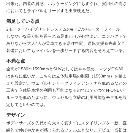
出来た。内装の質感、パッケージングにもすぐれ、実用性の高さ
においてもライバルをリードする出来映えだ。
満足している点
2モーターハイブリッドシステムのe:HEVのモーターフィール、
しなやかな乗り味を得られる足まわりが心地よい。コンパクトで
ありながら大人4人が乗車できる居住空間、運転支援＆先進安全
装備においてもライバルを一歩リードする内容をそろえている。
不満な点
全高が1580〜1590mmとSUVとしてはやや低め。マツダCX-30
はさらに低いが、こちらは立体駐車場の制限（1550mm）を踏ま
えた設定だ。ヴェゼルもシャークフィンアンテナを低めるなどの
工夫で立体駐車場の利用も可能になるのでは？かつてN-ONEが
ルーフを低めたように、ヴェゼルも立駐の利用可能なモデルを設
定してもいいのでは。
デザイン
ボディサイズを先代から大きく変えずにスタイリングを一新。直
線的で伸びやかさが感じられるフォルムとなり、デビュー当初は