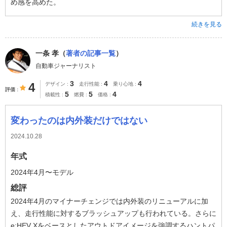
め感を高めた。
続きを見る
一条 孝（
著者の記事一覧
）
自動車ジャーナリスト
3
4
4
4
デザイン
走行性能
乗り心地
評価
5
5
4
積載性
燃費
価格
変わったのは内外装だけではない
2024.10.28
年式
2024年4月〜モデル
総評
2024年4月のマイナーチェンジでは内外装のリニューアルに加
え、走行性能に対するブラッシュアップも行われている。さらに
e:HEV Xをベースとしたアウトドアイメージを強調するハントパ