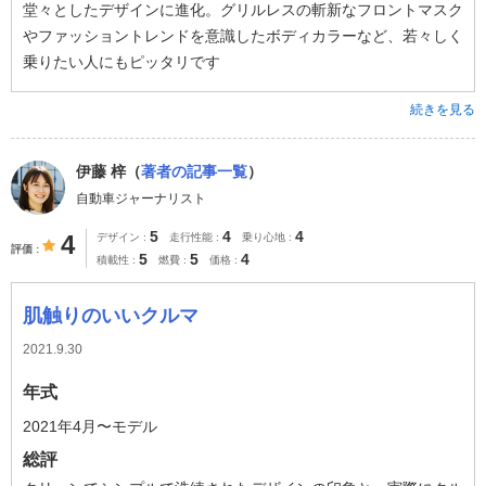
堂々としたデザインに進化。グリルレスの斬新なフロントマスク
やファッショントレンドを意識したボディカラーなど、若々しく
乗りたい人にもピッタリです
続きを見る
伊藤 梓（
著者の記事一覧
）
自動車ジャーナリスト
5
4
4
4
デザイン
走行性能
乗り心地
評価
5
5
4
積載性
燃費
価格
肌触りのいいクルマ
2021.9.30
年式
2021年4月〜モデル
総評