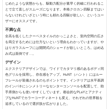
じめたような状態からも、駆動力配分が素早く的確に行われるこ
とで立て直しがスムーズになります。本格クロカン四駆まではい
らないけれどいざという時にも頼れる四駆が欲しい、というユー
ザーにオススメです。
不満な点
全高を低くしたクーペスタイルのかっこよさと、室内空間の広さ
を両立するためには仕方ないという理由もわかっていますが、や
はりガラスルーフには開閉式のシェードが欲しいところ。はめ込
み式は面倒です…。
デザイン
エクステリアデザインでは、ワイドでカタマリ感のあるボディ同
色グリルを採用し、存在感をアップ。HuNT（ハント）にはルー
フレールが装備されるのもポイントです。インテリアは水平基調
のインパネにシンメトリーなセンターコンソールを配置して、助
手席側からも使いやすくしています。都会的なPLaYとアクティ
ブなHuNTでカラーコーディネートも変え、それぞれの世界観を
追求しているので選択肢が広がりました。