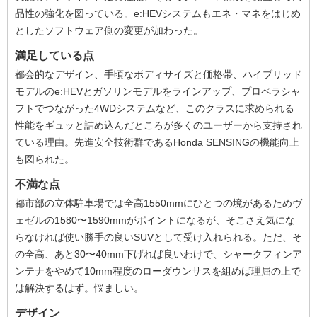
品性の強化を図っている。e:HEVシステムもエネ・マネをはじめ
としたソフトウェア側の変更が加わった。
満足している点
都会的なデザイン、手頃なボディサイズと価格帯、ハイブリッド
モデルのe:HEVとガソリンモデルをラインアップ、プロペラシャ
フトでつながった4WDシステムなど、このクラスに求められる
性能をギュッと詰め込んだところが多くのユーザーから支持され
ている理由。先進安全技術群であるHonda SENSINGの機能向上
も図られた。
不満な点
都市部の立体駐車場では全高1550mmにひとつの境があるためヴ
ェゼルの1580〜1590mmがポイントになるが、そこさえ気にな
らなければ使い勝手の良いSUVとして受け入れられる。ただ、そ
の全高、あと30〜40mm下げれば良いわけで、シャークフィンア
ンテナをやめて10mm程度のローダウンサスを組めば理屈の上で
は解決するはず。悩ましい。
デザイン