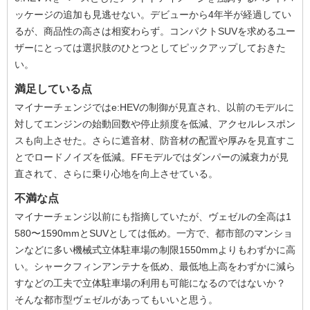
ッケージの追加も見逃せない。デビューから4年半が経過してい
るが、商品性の高さは相変わらず。コンパクトSUVを求めるユー
ザーにとっては選択肢のひとつとしてピックアップしておきた
い。
満足している点
マイナーチェンジではe:HEVの制御が見直され、以前のモデルに
対してエンジンの始動回数や停止頻度を低減、アクセルレスポン
スも向上させた。さらに遮音材、防音材の配置や厚みを見直すこ
とでロードノイズを低減。FFモデルではダンパーの減衰力が見
直されて、さらに乗り心地を向上させている。
不満な点
マイナーチェンジ以前にも指摘していたが、ヴェゼルの全高は1
580〜1590mmとSUVとしては低め。一方で、都市部のマンショ
ンなどに多い機械式立体駐車場の制限1550mmよりもわずかに高
い。シャークフィンアンテナを低め、最低地上高をわずかに減ら
すなどの工夫で立体駐車場の利用も可能になるのではないか？
そんな都市型ヴェゼルがあってもいいと思う。