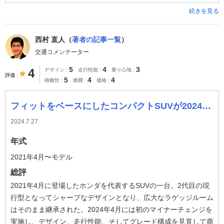
続きを見る
西村 直人（
著者の記事一覧
）
交通コメンテーター
5
4
3
4
デザイン
走行性能
乗り心地
評価
5
4
4
積載性
燃費
価格
フィットをベースにしたコンパクトSUVが2024年4月に初のMC
2024.7.27
年式
2021年4月〜モデル
総評
2021年4月に登場したホンダを代表するSUVの一台。2代目の現
行型となってシャープなデザインとなり、広大なラゲッジルーム
はそのまま継承された。2024年4月には初のマイナーチェンジを
実施し、デザイン、走行性能、そしてグレード構成を見直して商