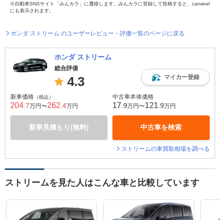
※自動車SNSサイト「みんカラ」に遷移します。みんカラに登録して投稿すると、carview!
にも表示されます。
ホンダ ストリーム のユーザーレビュー・評価一覧のページに戻る
ホンダ ストリーム
総合評価
マイカー登録
4.3
新車価格
中古車本体価格
（税込）
204
262
17
121
.7
.4
.9
.9
万円〜
万円
万円〜
万円
新車見積もり(無料)
中古車を検索
ストリームの車買取相場を調べる
ストリームを見た人はこんな車と比較しています