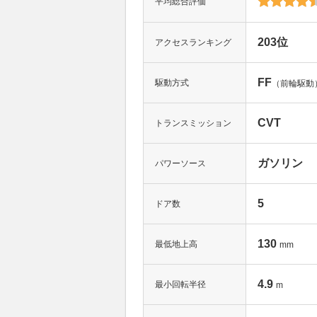
平均総合評価
203位
アクセスランキング
FF
駆動方式
（前輪駆動
CVT
トランスミッション
ガソリン
パワーソース
5
ドア数
130
最低地上高
mm
4.9
最小回転半径
m