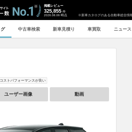
掲載レビュー
325,855
件
時点
※新車カタログのある自動車総合情報
2026.08.06
ログ
中古車検索
新車見積り
車買取
ニュース
コストパフォーマンスが良い
ユーザー画像
動画