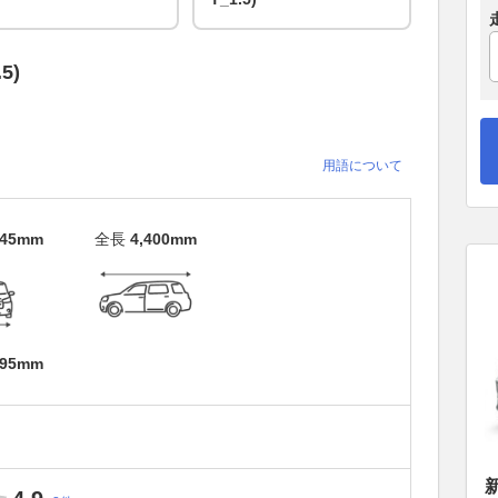
5)
用語について
545mm
全長
4,400mm
695mm