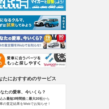
なたにおすすめのサービス
あなたの愛車、今いくら？
込み
最短3時間後
に
最大20社
から
車の査定結果をWebでお知らせ！