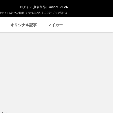
ログイン
[
新規取得
]
Yahoo! JAPAN
サイト5社との比較（2026年2月株式会社プラグ調べ）
オリジナル記事
マイカー