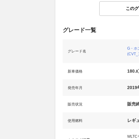
このグ
グレード一覧
G・ホ
グレード名
(CVT_1
180.
新車価格
8
2019
発売年月
販売
販売状況
レギ
使用燃料
WLT