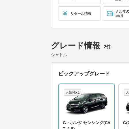
クルマ
リセール情報
265件
グレード情報
2件
シャトル
ピックアップグレード
人気No.1
人
G・ホンダ センシング(CV
G(
T_1.5)