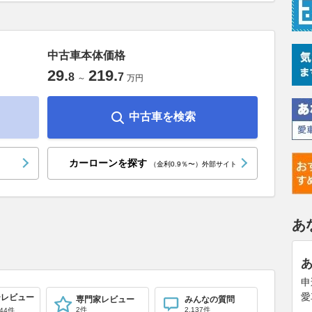
中古車本体価格
29
.
219
.
8
7
～
万円
中古車を検索
カーローンを探す
（金利0.9％〜）外部サイト
あ
申
愛
ーレビュー
専門家レビュー
みんなの質問
2件
2,137件
44件