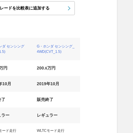
レードを比較表に追加する
ンダ センシング
G・ホンダ センシング_
.5)
4WD(CVT_1.5)
万円
200.
万円
6
年10月
2019年10月
終了
販売終了
ュラー
レギュラー
Cモード走行
WLTCモード走行