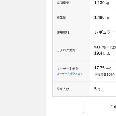
1,130
車両重量
kg
1,496
排気量
cc
レギュラー
使用燃料
WLTCモード走
カタログ燃費
19.4
km/L
17.75
km/L
ユーザー実燃費
ユーザー実燃費とは？
※投稿数
109件
5
乗車人数
名
こ