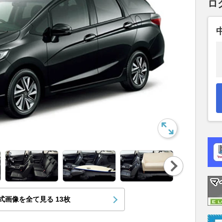
ロ
Nex
t
式画像を全て見る
13
枚