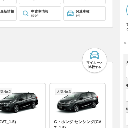
の最新情報
中古車情報
関連車種
856件
8件
※
マイカー
と
比較
する
気No.2
人気No.3
CVT_1.5)
G・ホンダ センシング(CV
T_1.5)