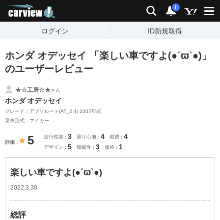
carview!
検索
通知
i
ログイン
ID新規取得
ホンダ オデッセイ 「楽しい車ですよ(●´ϖ`●)」
のユーザーレビュー
★☆工房☆★
さん
ホンダ オデッセイ
グレード：アブソルート(AT_2.4) 2007年式
乗車形式：マイカー
3
4
4
5
走行性能
乗り心地
燃費
評価
5
3
1
デザイン
積載性
価格
楽しい車ですよ(●´ϖ`●)
2022.3.30
総評