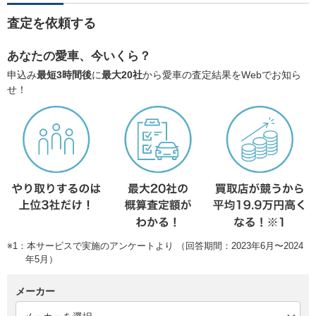
査定を依頼する
あなたの愛車、今いくら？
申込み
最短3時間後
に
最大20社
から愛車の査定結果をWebでお知ら
せ！
※1：本サービスで実施のアンケートより （回答期間：2023年6月〜2024
年5月）
メーカー