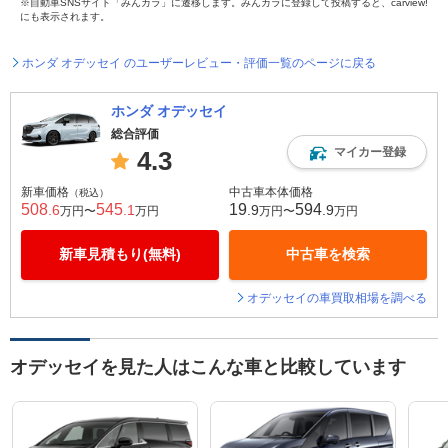
※自動車SNSサイト「みんカラ」に遷移します。みんカラに登録して投稿すると、carview!
にも表示されます。
ホンダ オデッセイ のユーザーレビュー・評価一覧のページに戻る
ホンダ オデッセイ
総合評価
マイカー登録
4.3
新車価格
中古車本体価格
（税込）
508
545
19
594
.6
.1
.9
.9
万円〜
万円
万円〜
万円
新車見積もり(無料)
中古車を検索
オデッセイの車買取相場を調べる
オデッセイを見た人はこんな車と比較しています