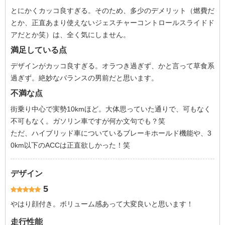
とにかくカッコ良すぎる。そのため、多少のデメリット（燃費だ
とか、正直あまり使えないジェスチャーコントロールスライドド
アだとか笑）は、全く気にしません。
満足している点
デザインがカッコ良すぎる。オラつき過ぎず、かと言って草食系
過ぎず。絶妙なバランスの男前だと思います。
不満な点
街乗り中心で実勢10kmほど。大体思っていた通りで、可もなく
不可もなく。ガソリン車ですが何か文句でも？笑
ただ、ハイブリッド車についているブレーキホールド機能や、3
0km以下のACCは正直欲しかった！笑
デザイン
5
やはり顔付き。ボリューム感あって大変良いと思います！
走行性能