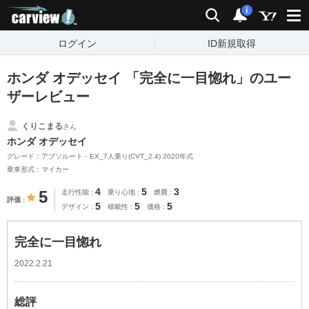
carview!
検索
通知
i
ログイン
ID新規取得
ホンダ オデッセイ 「完全に一目惚れ」のユー
ザーレビュー
くりこまる
さん
ホンダ オデッセイ
グレード：アブソルート・EX_7人乗り(CVT_2.4) 2020年式
乗車形式：マイカー
4
5
3
5
走行性能
乗り心地
燃費
評価
5
5
5
デザイン
積載性
価格
完全に一目惚れ
2022.2.21
総評