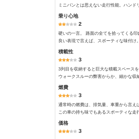
ミニバンとは思えない走行性能。ハンド
乗り心地
2
硬いの一言。 路面の全てを拾ってくる印
良い表現で言えば、スポーティな味付け
積載性
3
3列目を収納すると巨大な積載スペース
ウォークスルーの弊害からか、細かな収
燃費
3
通常時の燃費は、排気量、車重から言え
この車の持ち味でもあるスポーティな走
価格
3