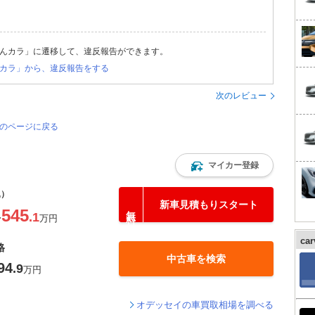
んカラ」に遷移して、違反報告ができます。
カラ」から、違反報告をする
次のレビュー
覧のページに戻る
マイカー登録
込）
新車見積もりスタート
545
.1
〜
万円
ca
格
中古車を検索
94
.9
万円
オデッセイの車買取相場を調べる