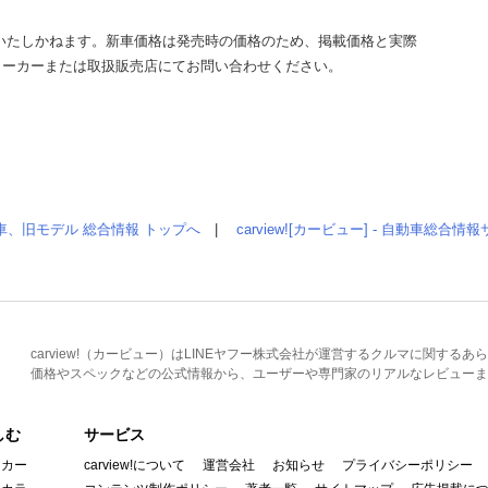
いたしかねます。新車価格は発売時の価格のため、掲載価格と実際
メーカーまたは取扱販売店にてお問い合わせください。
車、旧モデル 総合情報 トップへ
|
carview![カービュー] - 自動車総合
carview!（カービュー）はLINEヤフー株式会社が運営するクルマに関す
価格やスペックなどの公式情報から、ユーザーや専門家のリアルなレビューま
しむ
サービス
イカー
carview!について
運営会社
お知らせ
プライバシーポリシー