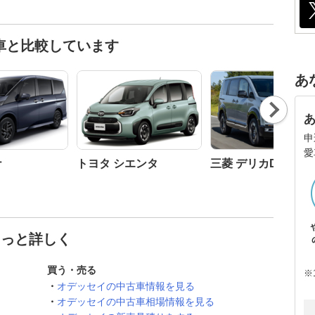
車と比較しています
あ
Nex
t
申
愛
ナ
トヨタ シエンタ
三菱 デリカD:5
もっと詳しく
買う・売る
※
オデッセイの中古車情報を見る
オデッセイの中古車相場情報を見る