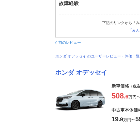
故障経験
下記のリンクから「み
「みん
前のレビュー
ホンダ オデッセイ のユーザーレビュー・評価一
ホンダ オデッセイ
新車価格
（税
508
.6
万円
中古車本体価
19
5
.9
万円
〜