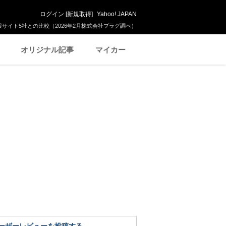
ログイン
[
新規取得
]
Yahoo! JAPAN
サイト5社との比較（2026年2月株式会社プラグ調べ）
オリジナル記事
マイカー