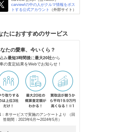
carview!の中の人がクルマ情報をポス
トする公式アカウント
（外部サイト）
なたにおすすめのサービス
あなたの愛車、今いくら？
込み
最短3時間後
に
最大20社
から
車の査定結果をWebでお知らせ！
日産 エルグランド
スズキ エブリイワゴン
ト
1：本サービスで実施のアンケートより （回
答期間：2023年6月〜2024年5月）