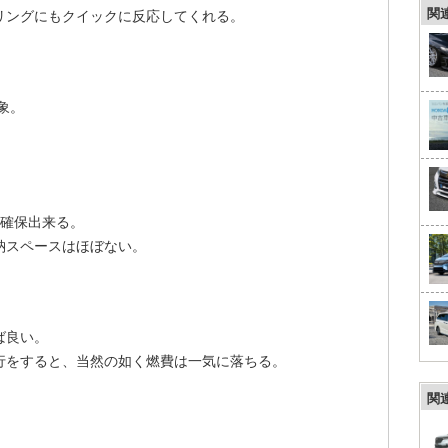
関
リングにもクイックに反応してくれる。
象。
。
を確保出来る。
納スペースはほぼない。
ば良い。
行をすると、当然の如く燃費は一気に落ちる。
関