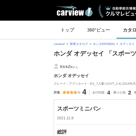
トップ
360°ビュー
カタ
carview!
新車カタログ
ホンダ(HONDA)
オデッセイ
ホンダ オデッセイ 「スポー
KickZo
さん
ホンダ オデッセイ
グレード：アブソルート・EX_7人乗り(CVT_2.4) 2014年式
4
4
2
評価
走行性能
乗り心地
スポーツミニバン
2021.11.9
総評