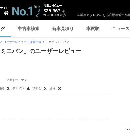
掲載レビュー
325,967
件
時点
※新車カタログのある自動車総合情報
2026.08.09
ログ
中古車検索
新車見積り
車買取
ニュース
ユーザーレビュー・評価一覧
スポーツミニバン
ツミニバン」のユーザーレビュー
乗車形式：マイカー
3
4
3
3
燃費
デザイン
積載性
価格