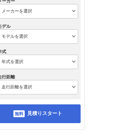
メーカー
モデル
年式
走行距離
見積りスタート