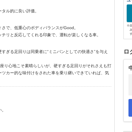
ユ
。
ータル的に良い評価。
※
さで、低重心のボディバランスがGood。
ッチリと反応してくれる印象で、運転が楽しくなる車。
ロ
すぎる足回りは同乗者に“ミニバンとしての快適さ”を与え
、座り心地こそ素晴らしいが、硬すぎる足回りがそれさえも打
ーツカー的な味付けをされた車を乗り継いできていれば、気
い。