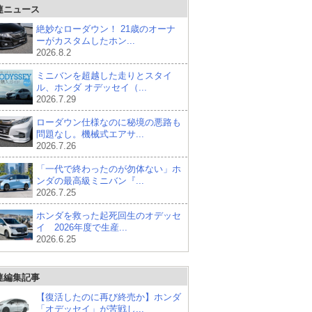
連ニュース
絶妙なローダウン！ 21歳のオーナ
ーがカスタムしたホン...
2026.8.2
ミニバンを超越した走りとスタイ
ル、ホンダ オデッセイ（...
2026.7.29
ローダウン仕様なのに秘境の悪路も
問題なし。機械式エアサ...
2026.7.26
「一代で終わったのが勿体ない」ホ
ンダの最高級ミニバン『...
2026.7.25
ホンダを救った起死回生のオデッセ
イ 2026年度で生産...
2026.6.25
連編集記事
【復活したのに再び終売か】ホンダ
「オデッセイ」が苦戦し...