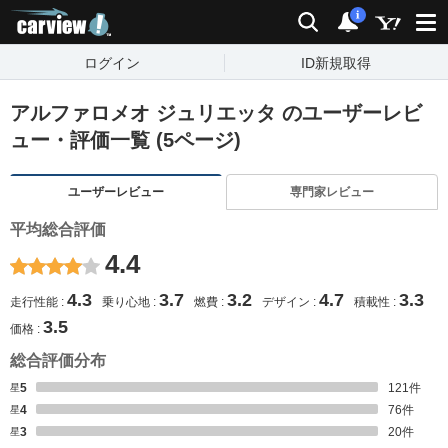
carview!
検索
通知
i
ログイン
ID新規取得
アルファロメオ ジュリエッタ のユーザーレビ
ュー・評価一覧 (5ページ)
ユーザーレビュー
専門家レビュー
平均総合評価
4.4
4.3
3.7
3.2
4.7
3.3
走行性能
乗り心地
燃費
デザイン
積載性
3.5
価格
総合評価分布
星5
121
件
星4
76
件
星3
20
件