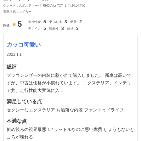
グレード：スポルティーバ_RHD(Alfa TCT_1.4) 2014年式
乗車形式：マイカー
5
3
2
5
走行性能
乗り心地
燃費
評価
5
3
3
デザイン
積載性
価格
カッコ可愛い
2022.1.1
総評
ブラウンレザーの内装に惹かれて購入しました。 新車は高いで
すが、中古は価格が小慣れています。 エクステリア、インテリ
ア共、走行性能大変気に入...
満足している点
セクシーなエクステリア お洒落な内装 ファントゥドライブ
不満な点
斜め後ろの視界最悪 1.4リットルなのに悪い燃費 しょうもないと
ころが壊れる