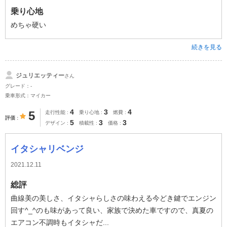
乗り心地
めちゃ硬い
続きを見る
ジュリエッティー
さん
グレード：-
乗車形式：マイカー
4
3
4
5
走行性能
乗り心地
燃費
評価
5
3
3
デザイン
積載性
価格
イタシャリベンジ
2021.12.11
総評
曲線美の美しさ、イタシャらしさの味わえる今どき鍵でエンジン
回す^_^のも味があって良い、家族で決めた車ですので、真夏の
エアコン不調時もイタシャだ...