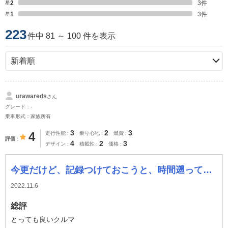
星2
3
件
星1
3
件
223
件中 81 ～ 100 件を表示
urawareds
さん
グレード：-
乗車形式：家族所有
3
2
3
4
走行性能
乗り心地
燃費
評価
4
2
3
デザイン
積載性
価格
今更だけど、記録つけておこうと、時間遡って記録つけます。
2022.11.6
総評
とっても良いクルマ