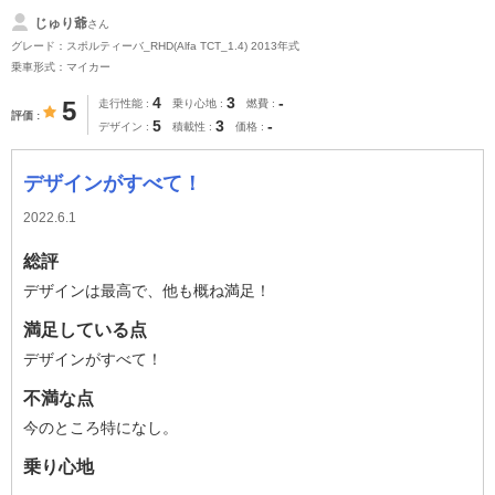
じゅり爺
さん
グレード：スポルティーバ_RHD(Alfa TCT_1.4) 2013年式
乗車形式：マイカー
4
3
-
5
走行性能
乗り心地
燃費
評価
5
3
-
デザイン
積載性
価格
デザインがすべて！
2022.6.1
総評
デザインは最高で、他も概ね満足！
満足している点
デザインがすべて！
不満な点
今のところ特になし。
乗り心地