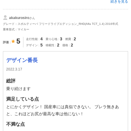
続きを見る
akakurosiro
さん
グレード：スポルティーバ フリードライブエディション_RHD(Alfa TCT_1.4) 2016年式
乗車形式：マイカー
4
3
2
5
走行性能
乗り心地
燃費
評価
5
2
2
デザイン
積載性
価格
デザイン番長
2022.3.17
総評
乗り続けます
満足している点
とにかくデザイン！ 国産車には真似できない。 ブレラ無きあ
と、これほどお尻が最高な車は他にない！
不満な点