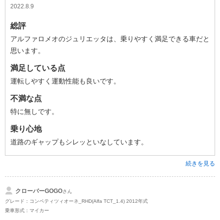
2022.8.9
総評
アルファロメオのジュリエッタは、乗りやすく満足できる車だと
思います。
満足している点
運転しやすく運動性能も良いです。
不満な点
特に無しです。
乗り心地
道路のギャップもシレッといなしています。
続きを見る
クローバーGOGO
さん
グレード：コンペティツィオーネ_RHD(Alfa TCT_1.4) 2012年式
乗車形式：マイカー