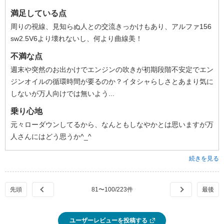
満足している点
周りの視線、見知らぬ人との交流きっかけもあり、アルファ156
sw2.5V6より壊れないし、何より曲線美！
不満な点
週末や突然のお出かけでエンジンの吹きが初期段階不安定でエン
ジンオイルの循環時間が要るのか？イタシャらしさとあまり気に
しないが万人向けでは無いよう...
乗り心地
元々ローダウンしてるから、なんともしなやかとは思いますが万
人さんにはどう思うか^_^
続きを見る
81
〜
100
/
223
件
ユーザーレビューを投稿する