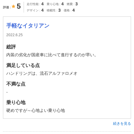
4
4
3
5
走行性能
乗り心地
燃費
評価
4
3
4
デザイン
積載性
価格
手軽なイタリアン
2022.6.25
総評
内装の劣化が国産車に比べて進行するのが早い。
満足している点
ハンドリングは、流石アルファロメオ
不満な点
-
乗り心地
硬めですが～心地よい乗り心地
続きを見る