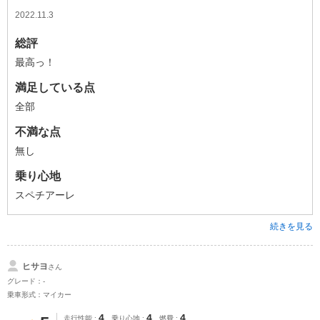
2022.11.3
総評
最高っ！
満足している点
全部
不満な点
無し
乗り心地
スペチアーレ
続きを見る
ヒサヨ
さん
グレード：-
乗車形式：マイカー
4
4
4
走行性能
乗り心地
燃費