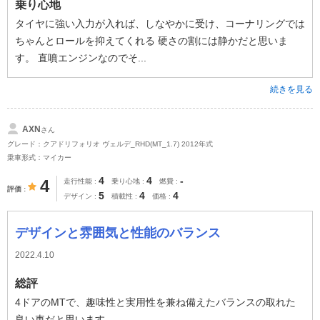
乗り心地
タイヤに強い入力が入れば、しなやかに受け、コーナリングでは
ちゃんとロールを抑えてくれる 硬さの割には静かだと思いま
す。 直噴エンジンなのでそ...
続きを見る
AXN
さん
グレード：クアドリフォリオ ヴェルデ_RHD(MT_1.7) 2012年式
乗車形式：マイカー
4
4
-
4
走行性能
乗り心地
燃費
評価
5
4
4
デザイン
積載性
価格
デザインと雰囲気と性能のバランス
2022.4.10
総評
4ドアのMTで、趣味性と実用性を兼ね備えたバランスの取れた
良い車だと思います。