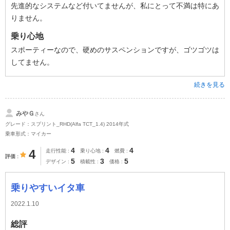
先進的なシステムなど付いてませんが、私にとって不満は特にあ
りません。
乗り心地
スポーティーなので、硬めのサスペンションですが、ゴツゴツは
してません。
続きを見る
みやＧ
さん
グレード：スプリント_RHD(Alfa TCT_1.4) 2014年式
乗車形式：マイカー
4
4
4
4
走行性能
乗り心地
燃費
評価
5
3
5
デザイン
積載性
価格
乗りやすいイタ車
2022.1.10
総評