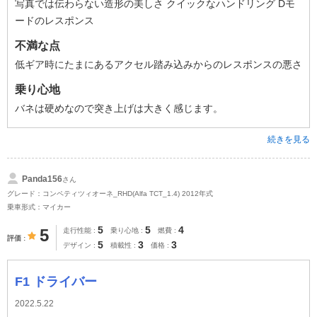
写真では伝わらない造形の美しさ クイックなハンドリング Dモ
ードのレスポンス
不満な点
低ギア時にたまにあるアクセル踏み込みからのレスポンスの悪さ
乗り心地
バネは硬めなので突き上げは大きく感じます。
続きを見る
Panda156
さん
グレード：コンペティツィオーネ_RHD(Alfa TCT_1.4) 2012年式
乗車形式：マイカー
5
5
4
5
走行性能
乗り心地
燃費
評価
5
3
3
デザイン
積載性
価格
F1 ドライバー
2022.5.22