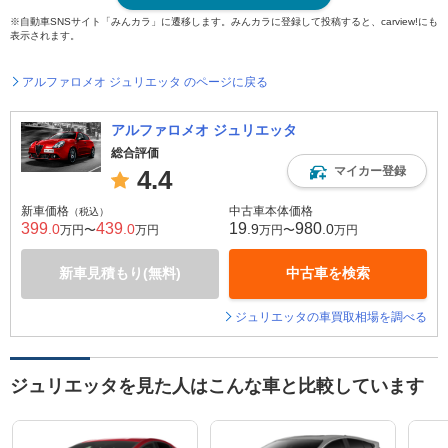
※自動車SNSサイト「みんカラ」に遷移します。みんカラに登録して投稿すると、carview!にも
表示されます。
アルファロメオ ジュリエッタ のページに戻る
アルファロメオ ジュリエッタ
総合評価
マイカー登録
4.4
新車価格
中古車本体価格
（税込）
399
439
19
980
.0
.0
.9
.0
万円〜
万円
万円〜
万円
新車見積もり(無料)
中古車を検索
ジュリエッタの車買取相場を調べる
ジュリエッタを見た人はこんな車と比較しています