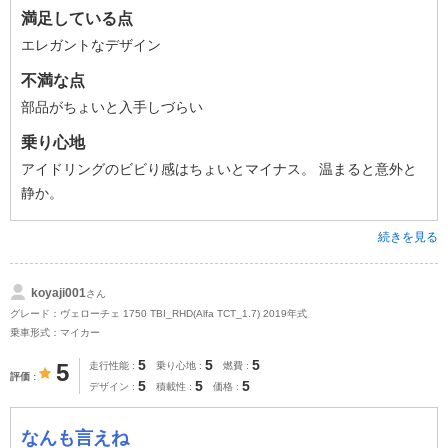
満足している点
エレガントなデザイン
不満な点
部品がちょいと入手しづらい
乗り心地
アイドリングのビビり感はちょいとマイナス。 温まると意外と
静か。
続きを見る
koyaji001
さん
グレード：ヴェローチェ 1750 TBI_RHD(Alfa TCT_1.7) 2019年式
乗車形式：マイカー
5
5
5
5
走行性能
乗り心地
燃費
評価
5
5
5
デザイン
積載性
価格
なんも言えね