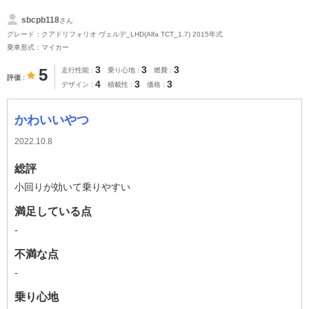
sbcpb118
さん
グレード：クアドリフォリオ ヴェルデ_LHD(Alfa TCT_1.7) 2015年式
乗車形式：マイカー
3
3
3
5
走行性能
乗り心地
燃費
評価
4
3
3
デザイン
積載性
価格
かわいいやつ
2022.10.8
総評
小回りが効いて乗りやすい
満足している点
-
不満な点
-
乗り心地