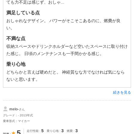
ても力不足は感じず、おしゃ...
満足している点
おしゃれなデザイン。 パワーがそこそこあるのに、燃費が良
い。
不満な点
収納スペースやドリンクホルダーなど空いたスペースに取り付け
た感じ。 日頃のメンテナンスも一手間かかる感じ。
乗り心地
どちらかと言えば硬めだと。 神経質なな方でなければ気になら
ないと思います。
続きを見る
melo-
さん
グレード：- 2013年式
乗車形式：マイカー
5
3
3
5
走行性能
乗り心地
燃費