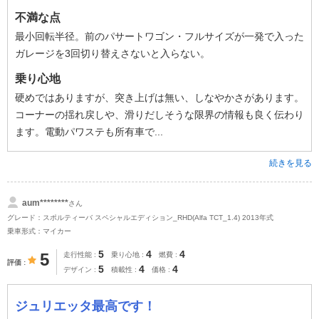
不満な点
最小回転半径。前のパサートワゴン・フルサイズが一発で入った
ガレージを3回切り替えさないと入らない。
乗り心地
硬めではありますが、突き上げは無い、しなやかさがあります。
コーナーの揺れ戻しや、滑りだしそうな限界の情報も良く伝わり
ます。電動パワステも所有車で...
続きを見る
aum********
さん
グレード：スポルティーバ スペシャルエディション_RHD(Alfa TCT_1.4) 2013年式
乗車形式：マイカー
5
4
4
5
走行性能
乗り心地
燃費
評価
5
4
4
デザイン
積載性
価格
ジュリエッタ最高です！