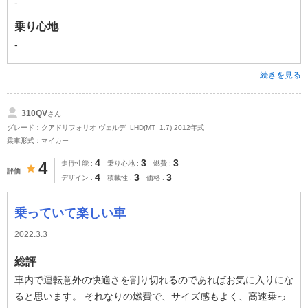
-
乗り心地
-
続きを見る
310QV
さん
グレード：クアドリフォリオ ヴェルデ_LHD(MT_1.7) 2012年式
乗車形式：マイカー
4
3
3
4
走行性能
乗り心地
燃費
評価
4
3
3
デザイン
積載性
価格
乗っていて楽しい車
2022.3.3
総評
車内で運転意外の快適さを割り切れるのであればお気に入りにな
ると思います。 それなりの燃費で、サイズ感もよく、高速乗っ