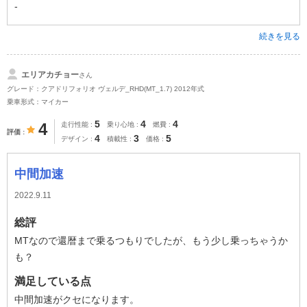
-
続きを見る
エリアカチョー
さん
グレード：クアドリフォリオ ヴェルデ_RHD(MT_1.7) 2012年式
乗車形式：マイカー
5
4
4
4
走行性能
乗り心地
燃費
評価
4
3
5
デザイン
積載性
価格
中間加速
2022.9.11
総評
MTなので還暦まで乗るつもりでしたが、もう少し乗っちゃうか
も？
満足している点
中間加速がクセになります。