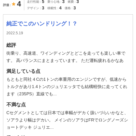
5
3
3
4
走行性能
乗り心地
燃費
評価
3
4
3
デザイン
積載性
価格
純正でこのハンドリング！？
2022.5.19
総評
街乗り、高速道、ワインディングとどこを走っても楽しい車で
す。 高バランスにまとまっています。 ただ運転疲れるかなあ
満足している点
もともと同社４Cの1トンの車重用のエンジンですが、低速から
トルクがあり1.4トンのジュリエッタでも結構軽快に走ってくれ
ます（235PS）直線でも...
不満な点
Cセグメントとしては日本では車幅がデカく扱いづらいかなと、
ソアラより幅はデカい。 メインのソアラはFRでロングノーズシ
ョートデッキ ジュリエ...