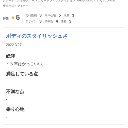
グレード：スポルティーバ フリードライブエディション_RHD(Alfa TCT_1.4) 2016年式
乗車形式：マイカー
3
5
3
5
走行性能
乗り心地
燃費
評価
3
4
3
デザイン
積載性
価格
ボディのスタイリッシュさ
2022.3.27
総評
イタ車はかっこいい。
満足している点
-
不満な点
-
乗り心地
-