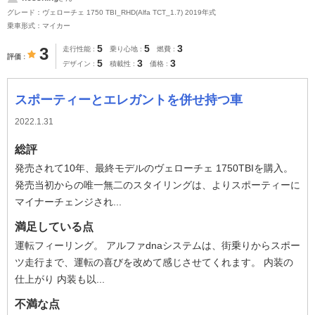
グレード：ヴェローチェ 1750 TBI_RHD(Alfa TCT_1.7) 2019年式
乗車形式：マイカー
5
5
3
3
走行性能
乗り心地
燃費
評価
5
3
3
デザイン
積載性
価格
スポーティーとエレガントを併せ持つ車
2022.1.31
総評
発売されて10年、最終モデルのヴェローチェ 1750TBIを購入。
発売当初からの唯一無二のスタイリングは、よりスポーティーに
マイナーチェンジされ...
満足している点
運転フィーリング。 アルファdnaシステムは、街乗りからスポー
ツ走行まで、運転の喜びを改めて感じさせてくれます。 内装の
仕上がり 内装も以...
不満な点