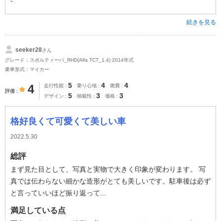
-
続きを見る
seeker28
さん
グレード：スポルティーバ_RHD(Alfa TCT_1.4) 2014年式
乗車形式：マイカー
5
4
4
4
走行性能
乗り心地
燃費
評価
5
3
3
デザイン
積載性
価格
格好良くて可愛くて美しい車
2022.5.30
総評
まず見た目として、写真と実物で大きく印象が変わります。 写
真では伝わらない細かな造形がとても美しいです。駐車後は必ず
と言っていいほど振り返って...
満足している点