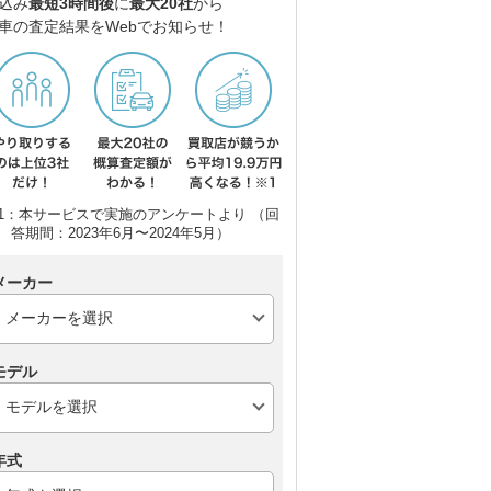
込み
最短3時間後
に
最大20社
から
車の査定結果をWebでお知らせ！
1：本サービスで実施のアンケートより （回
答期間：2023年6月〜2024年5月）
メーカー
モデル
年式