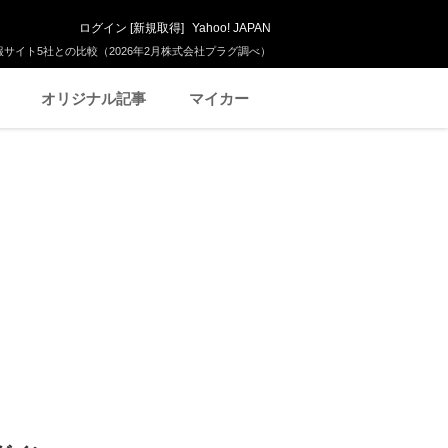
ログイン
[
新規取得
]
Yahoo! JAPAN
サイト5社との比較（2026年2月株式会社プラグ調べ）
オリジナル記事
マイカー