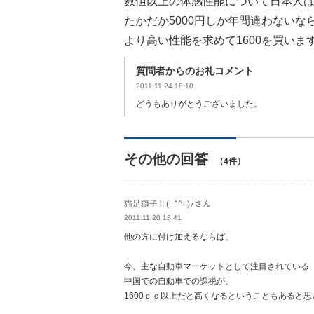
数値以上の体感性能について日本人
たかだか5000円しか年間違わないな
より高い性能を求めて1600を買いま
質問者からのお礼コメント
2011.11.24 18:10
どうもありがとうございました。
その他の回答
（4件）
猫足獅子Ⅱ(=^^=)ﾉさん
2011.11.20 18:41
他の方に付け加えるならば、
今、主な自動車マーケットとして注目されている
中国での自動車での課税が、
1600ｃｃ以上だと高くなるということもあると思