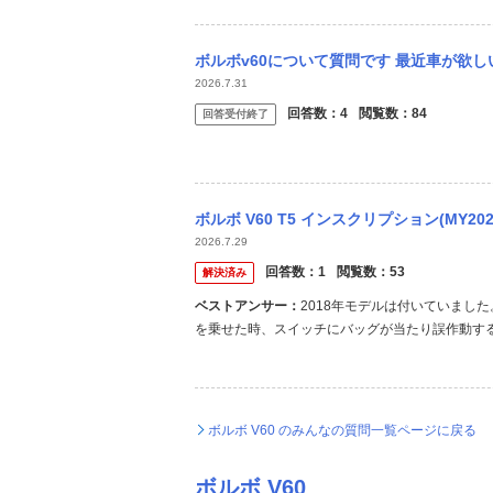
ボルボv60について質問です 最近車が欲しいなーと思っていて中古でかっこいい外車はな
2026.7.31
回答数：
4
閲覧数：
84
回答受付終了
ボルボ V60 T5 インスクリプション(MY2020)を購入したのですが、てっきり
2026.7.29
回答数：
1
閲覧数：
53
解決済み
ベストアンサー：
2018年モデルは付いていまし
を乗せた時、スイッチにバッグが当たり誤作動す
カットだろうと。 したがってオプションもありま
ボルボ V60 のみんなの質問一覧ページに戻る
ボルボ V60