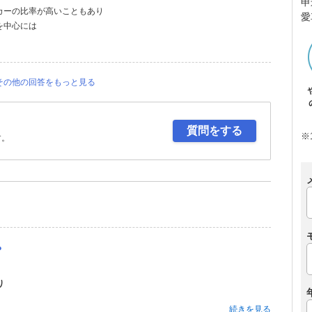
申
カーの比率が高いこともあり
愛
を中心には
その他の回答をもっと見る
質問をする
※
す。
？
り
続きを見る