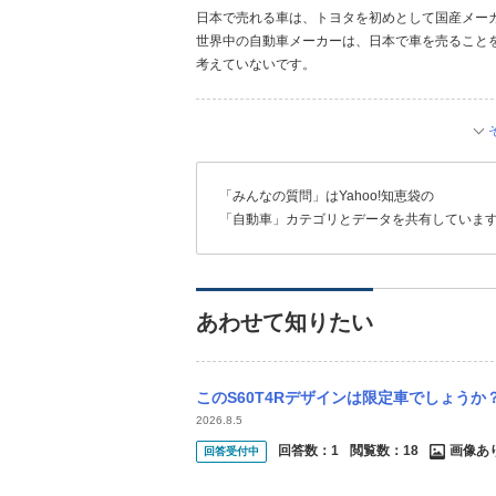
日本で売れる車は、トヨタを初めとして国産メー
世界中の自動車メーカーは、日本で車を売ること
考えていないです。
「みんなの質問」はYahoo!知恵袋の
「自動車」カテゴリとデータを共有していま
あわせて知りたい
このS60T4Rデザインは限定車でしょうか
2026.8.5
回答数：
1
閲覧数：
18
画像あ
回答受付中