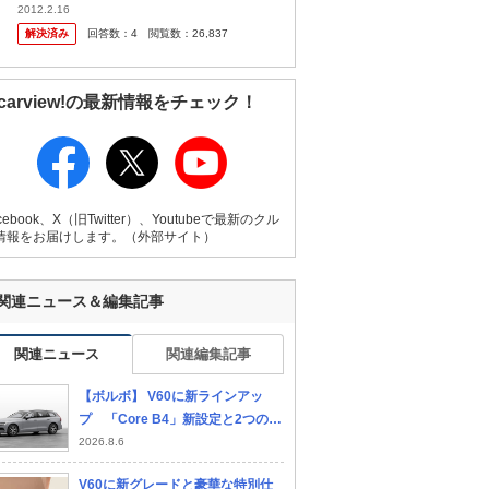
セデスにアウディ・・・まぁここまでは分か
2012.2.16
るけれども、次点でボルボって・・ ボルボデ
解決済み
回答数：
4
閲覧数：
26,837
ィーラーの評判はあまりよ...
carview!の最新情報をチェック！
cebook、X（旧Twitter）、Youtubeで最新のクル
情報をお届けします。（外部サイト）
関連ニュース＆編集記事
関連ニュース
関連編集記事
【ボルボ】 V60に新ラインアッ
プ 「Core B4」新設定と2つの特
別仕様車で商品力を強化
2026.8.6
V60に新グレードと豪華な特別仕