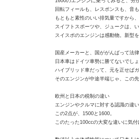
1600のエンジンに乗ってみると、分
回転フィールも、レスポンスも、音
もともと素性のいい排気量ですから
スイフトスポーツや、ジュークは、
スイスポのエンジンは感動物。新型
国産メーカーと、国ががんばって法
日本車はドイツ車勢に勝てないでし
ハイブリッド車だって、元を正せば
そのエンジンが中途半端じゃ、この
欧州と日本の税制の違い
エンジンやクルマに対する認識の違
この2点が、1500と1600。
このたった100ccの大変な違いに気