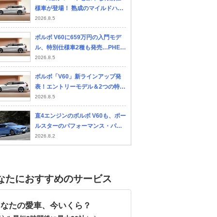
様車が登場！ 熟成のマイルドハイ
ブリッド＆洗練のPHEVモデルを
2026.8.5
新設定
ボルボ V60に659万円の入門モデ
ル、特別仕様車2種も発売…PHEV
は燃費11%向上・EV航続94km
2026.8.5
ボルボ「V60」新ラインアップ発
表！エントリーモデル＆2つの特別
仕様車を導入
2026.8.5
直4エンジンのボルボ V60も、ポー
ルスターのパフォーマンス・パッ
ケージでパワーアップ【10年ひと
2026.8.2
昔の新車】
なたにおすすめのサービス
あなたの愛車、今いくら？