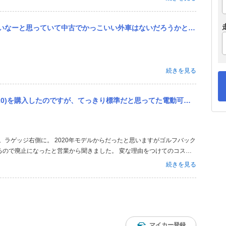
いだろうかと探していたところボルボのv60が目に留まりました。 しかし何故かv60の中でもT5というグレードは...
続きを見る
標準だと思ってた電動可倒式リアシートのスイッチがラゲッジ側面についていませんでした。 オプションだったのでしょうか？
た。ラゲッジ右側に。 2020年モデルからだったと思いますがゴルフバック
るので廃止になったと営業から聞きました。 変な理由をつけてのコスト
せん。
続きを見る
マイカー登録