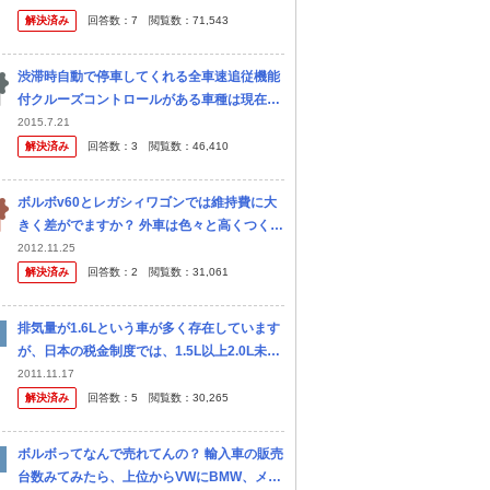
解決済み
回答数：
7
閲覧数：
71,543
渋滞時自動で停車してくれる全車速追従機能
付クルーズコントロールがある車種は現在何
があるでしょうか？ 本体価格700万円以下、
2015.7.21
オプション設定可でお願いします。 ・アイサ
解決済み
回答数：
3
閲覧数：
46,410
イト(Ver.3)搭載のス...
ボルボv60とレガシィワゴンでは維持費に大
きく差がでますか？ 外車は色々と高くつくの
でしょうか？
2012.11.25
解決済み
回答数：
2
閲覧数：
31,061
排気量が1.6Lという車が多く存在しています
が、日本の税金制度では、1.5L以上2.0L未満
までが同じなのに、どうして1.6Lの車が多く
2011.11.17
存在しているのでしょうか？ またボルボのS
解決済み
回答数：
5
閲覧数：
30,265
60や、BMWの...
ボルボってなんで売れてんの？ 輸入車の販売
台数みてみたら、上位からVWにBMW、メル