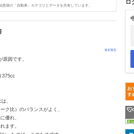
ロ
o!知恵袋の「自動車」カテゴリとデータを共有しています。
答
違反報告
が原因です。
375cc
。
cは、
ローク比）のバランスがよく、
率に優れ、
されます。