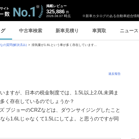
掲載レビュー
325,886
件
時点
※新車カタログのある自動車総合情報
2026.08.07
ログ
中古車検索
新車見積り
車買取
ニュース
なの質問(解決済み)
排気量が1.6Lという車が多く存在しています...
違反報告
いますが、日本の税金制度では、1.5L以上2.0L未満ま
が多く存在しているのでしょうか？
ーズ プジョーのCRZなどは、ダウンサイジングしたこと
ら1.6Lじゃなくて1.5Lにしてよ。と思うのですが同