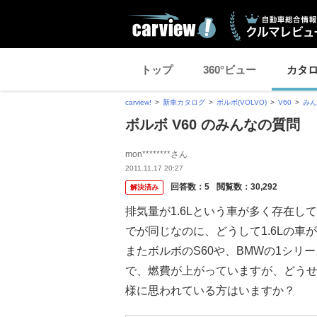
トップ
360°ビュー
カタ
carview!
新車カタログ
ボルボ(VOLVO)
V60
みん
ボルボ V60 のみんなの質問
mon********さん
2011.11.17 20:27
回答数：
5
閲覧数：
30,292
解決済み
排気量が1.6Lという車が多く存在して
でが同じなのに、どうして1.6Lの車
またボルボのS60や、BMWの1シリ
で、燃費が上がっていますが、どうせな
様に思われている方はいますか？