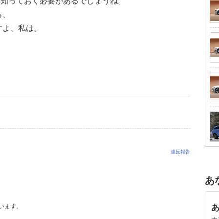
は知っておく必要があるでしょうね。
ら、
すよ、私は。
違反報告
あ
います。