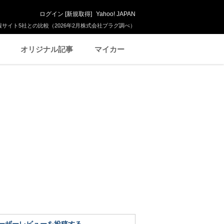
ログイン
[
新規取得
]
Yahoo! JAPAN
サイト5社との比較（2026年2月株式会社プラグ調べ）
オリジナル記事
マイカー