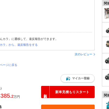
関
んカラ」に遷移して、違反報告ができます。
カラ」から、違反報告をする
次のレビュー
のページに戻る
マイカー登録
込）
新車見積もりスタート
385
関
.2
〜
万円
格