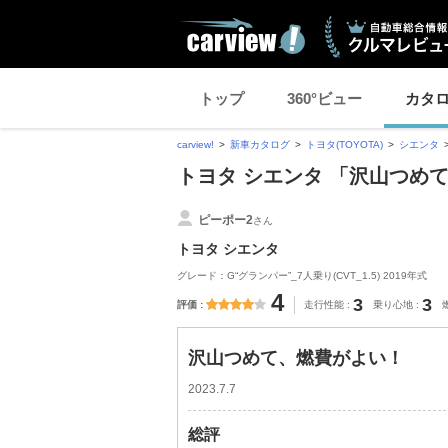
トップ
360°ビュー
カタ
carview!
新車カタログ
トヨタ(TOYOTA)
シエンタ
トヨタ シエンタ 「沢山つめ
ピーポー2
さん
トヨタ シエンタ
グレード：G“グランパー”_7人乗り(CVT_1.5) 2019年式
4
3
3
評価
走行性能
乗り心地
沢山つめて、燃費がよい！
2023.7.7
総評