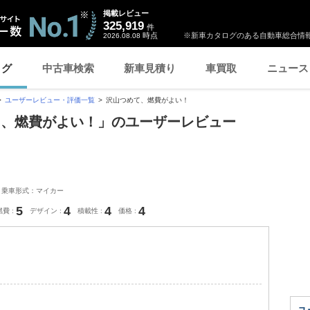
掲載レビュー
325,919
件
時点
※新車カタログのある自動車総合情報
2026.08.08
ログ
中古車検索
新車見積り
車買取
ニュース
ユーザーレビュー・評価一覧
沢山つめて、燃費がよい！
て、燃費がよい！」のユーザーレビュー
乗車形式：マイカー
5
4
4
4
燃費
デザイン
積載性
価格