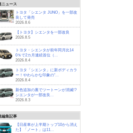
連ニュース
トヨタ「シエンタ JUNO」を一部改
良して発売
2026.8.6
【トヨタ】シエンタを一部改良
2026.8.5
トヨタ・シエンタが前年同月比14
0％で2カ月連続首位（...
2026.8.4
トヨタ「シエンタ」に新ボディカラ
ー！やわらかな印象の“...
2026.8.4
新色追加の裏でツートーンが消滅!?
シエンタが一部改良...
2026.8.3
連編集記事
【日産車が上半期トップ10から消え
た】「ノート」は11...