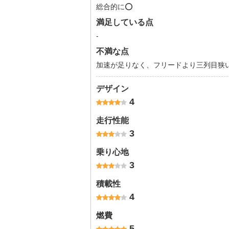
総合的に⭕️
満足している点
-
不満な点
加速が足りなく、フリードより三列目狭
デザイン
4
走行性能
3
乗り心地
3
積載性
4
燃費
5