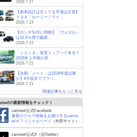
2026.7.27
【基本設計は古くても市場は正直】
トヨタ「ルーミー／ライ...
2026.7.23
【ホンダSUVに明暗】「ヴェゼル」
は16.8％増で復調...
2026.7.23
「シエンタ」実質トップって本当？
2026年上半期の登...
2026.7.21
【次期「ノート」は2028年度以降
か】8月改良でブラッ...
2026.7.21
関連記事をもっと見る
ホンダ オデッセイ
スズキ エブリイワゴン
ホ
rview!の最新情報をチェック！
carview!公式Facebook
最新のクルマ情報をお届けするcarvie
w!オフィシャルページ
（外部サイト）
carview!公式X（旧Twitter）