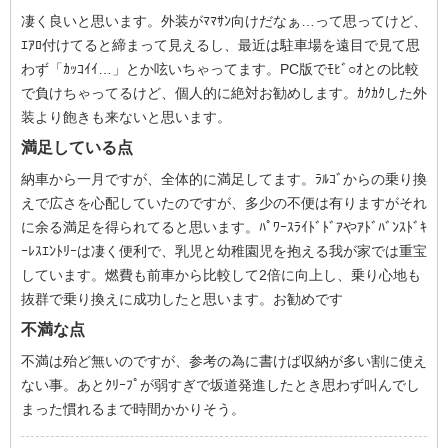
凄く良いと思います。外装がﾏﾏｻﾝ向けだなぁ…って思ってけど、
ｴｱﾛ付けてると締まって見えるし、最近は駐車場を遠目で見て思
わず「ｶｯｺｲｲ…」とか呟いちゃってます。PC版でﾓﾋﾞ○ｵとの比較
で負けちゃってるけど、個人的に絶対お勧めします。ｶｸｶｸした外
装より飽きも来ないと思います。
満足している点
納車から一月ですが、全体的に満足してます。ﾗﾙｺﾞからの乗り換
えで広さを心配していたのですが、多少の不便は有りますがそれ
に余る満足を得られてると思います。ﾊﾟﾜｰｽﾗｲﾄﾞﾄﾞｱやｱﾄﾞﾊﾞﾝｽﾄﾞｷ
ｰﾚｽｴﾝﾄﾘｰは凄く便利で、乳児と幼稚園児を抱える我が家では重宝
しています。燃費も前車から比較して2倍に向上し、乗り心地も
抜群で乗り換えに成功したと思います。お勧めです
不満な点
不満は殆ど無いのですが、参考の為に書けば収納が多い割に使え
ない事。あとｸﾘｰﾌﾟが弱すぎで坂道発進したとき思わず叫んでし
まった慣れるまで時間かかりそう。