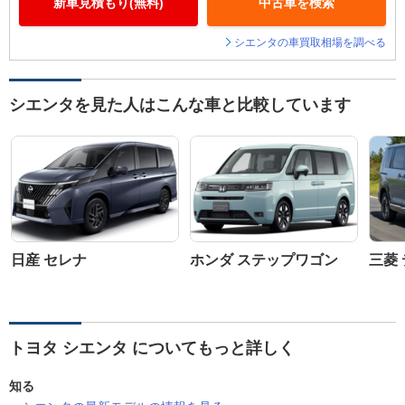
新車見積もり(無料)
中古車を検索
シエンタの車買取相場を調べる
シエンタを見た人はこんな車と比較しています
日産 セレナ
ホンダ ステップワゴン
三菱 
トヨタ シエンタ についてもっと詳しく
知る