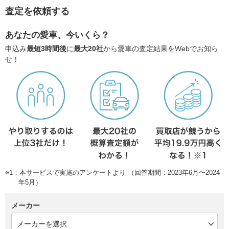
査定を依頼する
あなたの愛車、今いくら？
申込み
最短3時間後
に
最大20社
から愛車の査定結果をWebでお知ら
せ！
※1：本サービスで実施のアンケートより （回答期間：2023年6月〜2024
年5月）
メーカー