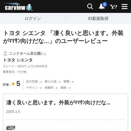
carview!
検索
通知
i
ログイン
ID新規取得
トヨタ シエンタ 「凄く良いと思います。外装
がﾏﾏｻﾝ向けだな...」のユーザーレビュー
ニックネーム非公開
さん
トヨタ シエンタ
グレード：G(CVT_1.5) 2004年式
乗車形式：その他
-
-
-
5
走行性能
乗り心地
燃費
評価
-
-
-
デザイン
積載性
価格
凄く良いと思います。外装がﾏﾏｻﾝ向けだな...
2005.1.5
総評