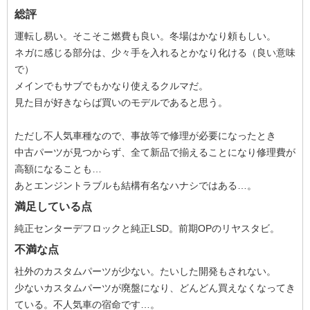
総評
運転し易い。そこそこ燃費も良い。冬場はかなり頼もしい。
ネガに感じる部分は、少々手を入れるとかなり化ける（良い意味
で）
メインでもサブでもかなり使えるクルマだ。
見た目が好きならば買いのモデルであると思う。
ただし不人気車種なので、事故等で修理が必要になったとき
中古パーツが見つからず、全て新品で揃えることになり修理費が
高額になることも…
あとエンジントラブルも結構有名なハナシではある…。
満足している点
純正センターデフロックと純正LSD。前期OPのリヤスタビ。
不満な点
社外のカスタムパーツが少ない。たいした開発もされない。
少ないカスタムパーツが廃盤になり、どんどん買えなくなってき
ている。不人気車の宿命です…。