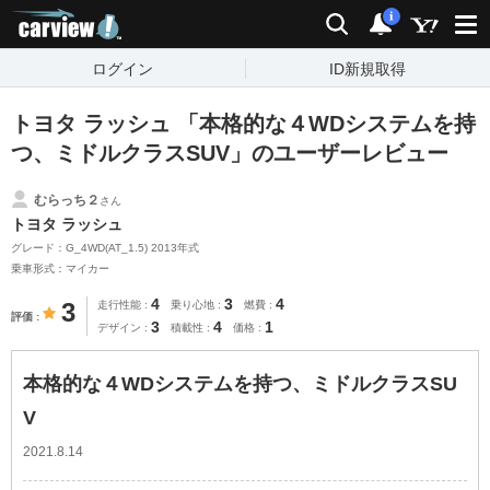
carview!
検索
通知
i
ログイン
ID新規取得
トヨタ ラッシュ 「本格的な４WDシステムを持
つ、ミドルクラスSUV」のユーザーレビュー
むらっち２
さん
トヨタ ラッシュ
グレード：G_4WD(AT_1.5) 2013年式
乗車形式：マイカー
4
3
4
3
走行性能
乗り心地
燃費
評価
3
4
1
デザイン
積載性
価格
本格的な４WDシステムを持つ、ミドルクラスSU
V
2021.8.14