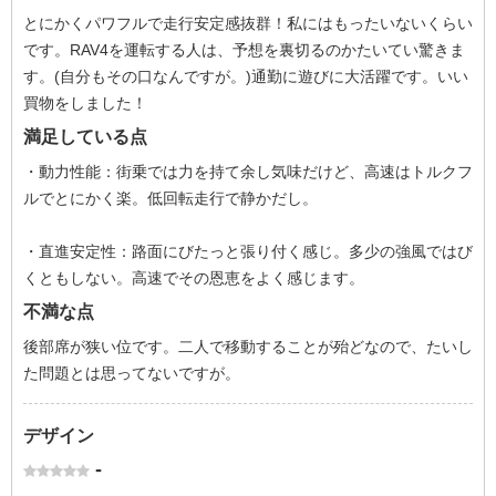
とにかくパワフルで走行安定感抜群！私にはもったいないくらい
です。RAV4を運転する人は、予想を裏切るのかたいてい驚きま
す。(自分もその口なんですが。)通勤に遊びに大活躍です。いい
買物をしました！
満足している点
・動力性能：街乗では力を持て余し気味だけど、高速はトルクフ
ルでとにかく楽。低回転走行で静かだし。
・直進安定性：路面にびたっと張り付く感じ。多少の強風ではび
くともしない。高速でその恩恵をよく感じます。
不満な点
後部席が狭い位です。二人で移動することが殆どなので、たいし
た問題とは思ってないですが。
デザイン
-