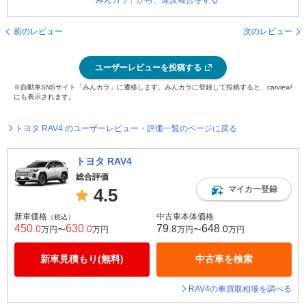
「みんカラ」から、違反報告をする
前のレビュー
次のレビュー
ユーザーレビューを投稿する
※自動車SNSサイト「みんカラ」に遷移します。みんカラに登録して投稿すると、carview!
にも表示されます。
トヨタ RAV4 のユーザーレビュー・評価一覧のページに戻る
トヨタ RAV4
総合評価
マイカー登録
4.5
新車価格
中古車本体価格
（税込）
450
630
79
648
.0
.0
.8
.0
万円〜
万円
万円〜
万円
新車見積もり(無料)
中古車を検索
RAV4の車買取相場を調べる