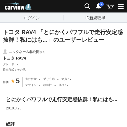
carview!
検索
通知
i
ログイン
ID新規取得
トヨタ RAV4 「とにかくパワフルで走行安定感
抜群！私にはも...」のユーザーレビュー
ニックネーム非公開
さん
トヨタ RAV4
グレード：-
乗車形式：その他
-
-
-
5
走行性能
乗り心地
燃費
評価
-
-
-
デザイン
積載性
価格
とにかくパワフルで走行安定感抜群！私にはも...
2010.3.23
総評