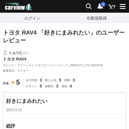
carview!
検索
通知
i
ログイン
ID新規取得
トヨタ RAV4 「好きにまみれたい」のユーザー
レビュー
たぁちむ
さん
トヨタ RAV4
グレード：アドベンチャー“オフロードパッケージ”_4WD(CVT_2.0) 2020年式
乗車形式：マイカー
3
5
3
5
走行性能
乗り心地
燃費
評価
5
3
4
デザイン
積載性
価格
好きにまみれたい
2021.9.15
総評