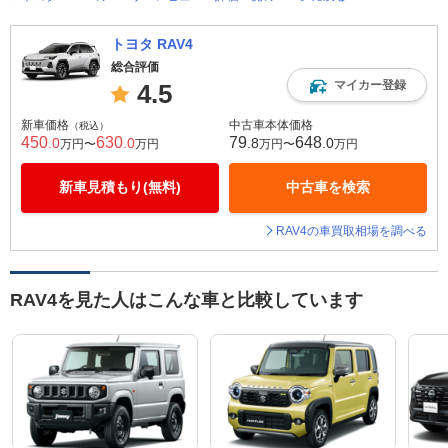
トヨタ RAV4
総合評価
マイカー登録
4.5
新車価格
中古車本体価格
（税込）
450
630
79
648
.0
.0
.8
.0
万円〜
万円
万円〜
万円
新車見積もり(無料)
中古車を検索
RAV4の車買取相場を調べる
RAV4を見た人はこんな車と比較しています