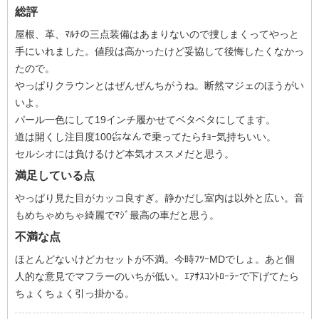
総評
屋根、革、ﾏﾙﾁの三点装備はあまりないので捜しまくってやっと
手にいれました。値段は高かったけど妥協して後悔したくなかっ
たので。
やっぱりクラウンとはぜんぜんちがうね。断然マジェのほうがい
いよ。
パール一色にして19インチ履かせてベタベタにしてます。
道は開くし注目度100㌫なんで乗ってたらﾁｮｰ気持ちいい。
セルシオには負けるけど本気オススメだと思う。
満足している点
やっぱり見た目がカッコ良すぎ。静かだし室内は以外と広い。音
もめちゃめちゃ綺麗でﾏｼﾞ最高の車だと思う。
不満な点
ほとんどないけどカセットが不満。今時ﾌﾂｰMDでしょ。あと個
人的な意見でマフラーのいちが低い。ｴｱｻｽｺﾝﾄﾛｰﾗｰで下げてたら
ちょくちょく引っ掛かる。