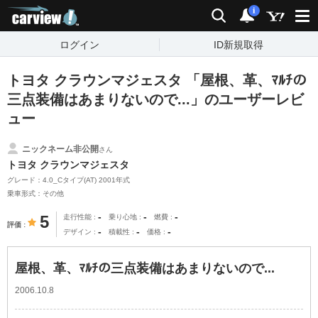
carview!
検索
通知
i
ログイン
ID新規取得
トヨタ クラウンマジェスタ 「屋根、革、ﾏﾙﾁの
三点装備はあまりないので...」のユーザーレビ
ュー
ニックネーム非公開
さん
トヨタ クラウンマジェスタ
グレード：4.0_Cタイプ(AT) 2001年式
乗車形式：その他
-
-
-
5
走行性能
乗り心地
燃費
評価
-
-
-
デザイン
積載性
価格
屋根、革、ﾏﾙﾁの三点装備はあまりないので...
2006.10.8