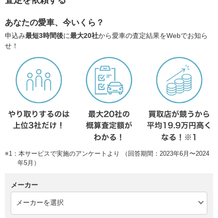
査定を依頼する
あなたの愛車、今いくら？
申込み
最短3時間後
に
最大20社
から愛車の査定結果をWebでお知ら
せ！
※1：本サービスで実施のアンケートより （回答期間：2023年6月〜2024
年5月）
メーカー