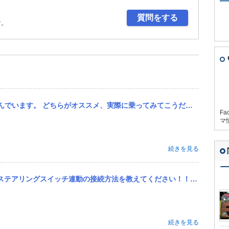
質問をする
す。
てこうだった等教えていただきたいです。 20代半ば独身女性です。ガタが来るまで乗るつもりです。高速道路や険しい...
Fa
マ
続きを見る
てください！！ ナビはパナソニックCN-CE01WDA、ハーネス（S-2599）で接続したいのですが、普通にS...
続きを見る