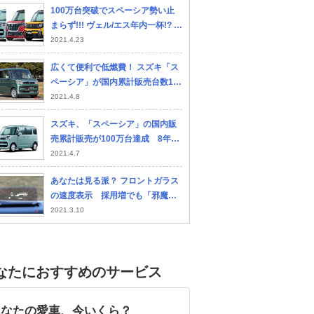
100万台突破でスペーシア勢い止
まらず!!! ヴェル/エス年内一杯!? ほ
か国内メーカー最新情報とって出
2021.4.23
し6連発!!!
広くて便利で低燃費！ スズキ「ス
ペーシア」が国内累計販売台数10
0万台を達成
2021.4.8
スズキ、「スペーシア」の国内販
売累計販売が100万台達成 8年2
カ月で
2021.4.7
あなたは見る派？ フロントガラス
の速度表示 採用増でも「邪魔」
との不要論も HUDは一過性の流
2021.3.10
行りなのか
なたにおすすめのサービス
あなたの愛車、今いくら？