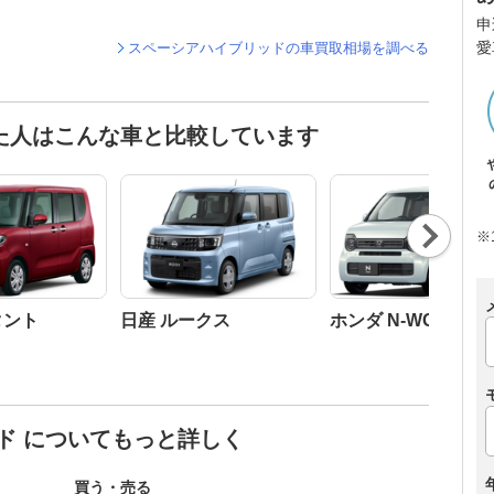
申
愛
スペーシアハイブリッドの車買取相場を調べる
た人はこんな車と比較しています
Nex
※
t
タント
日産 ルークス
ホンダ N-WGN
ド についてもっと詳しく
買う・売る