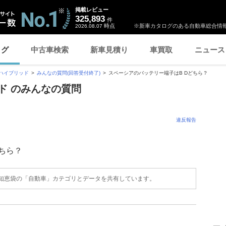
掲載レビュー
325,893
件
時点
※新車カタログのある自動車総合情報
2026.08.07
ログ
中古車検索
新車見積り
車買取
ニュース
ハイブリッド
みんなの質問(回答受付終了)
スペーシアのバッテリー端子はB Dどちら？
ド のみんなの質問
違反報告
ちら？
o!知恵袋の「自動車」カテゴリとデータを共有しています。