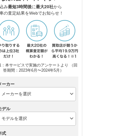
込み
最短3時間後
に
最大20社
から
車の査定結果をWebでお知らせ！
1：本サービスで実施のアンケートより （回
答期間：2023年6月〜2024年5月）
メーカー
ホンダ N-BOXカスタム
BYD ラッコ
三
モデル
年式