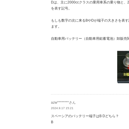
Dは、主に2000ccクラスの乗用車系の乗り物と
を表す記号。
もしも数字の次に来るBやDが端子の大きさを表す記号
ます。
自動車用バッテリー（自動車用鉛蓄電池）卸販売
azw********さん
2024.9.17 15:21
スペーシアのバッテリー端子はB Dどちら？
B