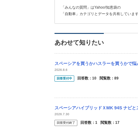
「みんなの質問」はYahoo!知恵袋の
「自動車」カテゴリとデータを共有していま
あわせて知りたい
スペーシアを買うかハスラーを買うかで悩んでいます。 どちらがオススメ、実際に乗ってみ
2026.8.6
回答数：
10
閲覧数：
89
回答受付中
スペーシアハイブリッドＸMK 94S ナビとステアリングスイッチ連動の接続方法を教え
2026.7.30
回答数：
1
閲覧数：
17
回答受付終了