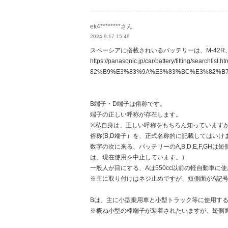
ek4********さん
2024.9.17 15:49
スペーシアに搭載されいるバッテリーは、M-42R、3
https://panasonic.jp/car/battery/fitting/s
82%B9%E3%83%9A%E3%83%BC%E3%82%B
B端子・D端子は俗称です。
端子の正しい呼称が存在します。
※私自身は、正しい呼称をもちろん知っています
俗称(B,D端子）を、正式名称的に記載してはいけ
数字の次に来る、バッテリーのA,B,D,E,F,G
は、現在使用を中止しています。）
一般人が目にする、Aは550cc以前の軽自動車に使
※主に取り付けはネジ止めですが、短側面がA記
Bは、主に小型乗用車と小型トラック等に使用す
※概ね小型の棒端子が装着されたいますが、短側