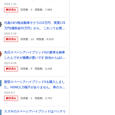
離3,000キロ 本体価格138万円 諸費用約138,
2022.1.10
000円(次回車検とそれまでのメンテナンス...
解決済み
回答数：
3
閲覧数：
7,883
日産のEV軽自動車サクラ233万円、実質178
万円(補助金55万円）から、 これってお買い
得でしょうか？ ①エコカーのってるステータ
2022.5.19
ス感覚が有るからお得？ まあ、エヌボックス
解決済み
回答数：
13
閲覧数：
6,023
やスペーシアハイブ...
先日スペーシアハイブリッドGの新車を納車
したんですが燃費が悪いです 担当からは22k
で燃費は良いですよって言われたんですが車
2021.9.29
の表示は13.3になっています。 平日は片道6
解決済み
回答数：
5
閲覧数：
3,249
キロの職場まで乗ります ...
新型スペーシアハイブリッドXを購入しまし
た。HDMI入力端子がありません。 車のカタ
ログにはHDMI入力対応ですが、純正ナビの
2024.6.2
下にあるUSB入力端子にHDMIケーブルとHD
解決済み
回答数：
1
閲覧数：
2,751
MI変換ケーブルでつな...
スズキのスペーシアハイブリッドはバッテリ