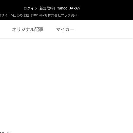
ログイン
[
新規取得
]
Yahoo! JAPAN
サイト5社との比較（2026年2月株式会社プラグ調べ）
オリジナル記事
マイカー