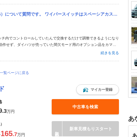
パースイッチはスペーシアカスタム等の間欠タイマー付きのワイパースイッチ に加工なしで交換できますか？
ッチ内でコントロールしていたんで交換するだけで調整できるようになり
も動作せず、ダイハツが売っていた間欠モード用のオプション品をカマせ
は変わっても仕組み自体は同じだと思うんで、カプラが同じであれば動く
続きを見る
問一覧ページに戻る
ド
マイカー登録
格
中古車を検索
9
.3
万円
あ
込）
新車見積もりスタート
165
.7
〜
万円