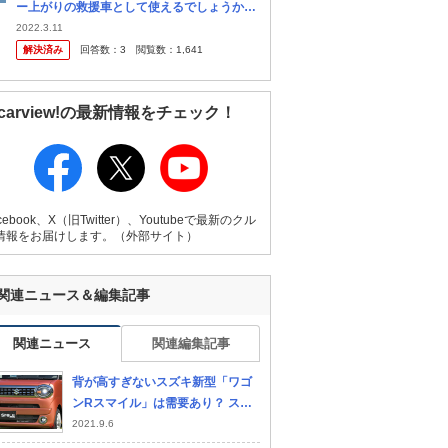
ー上がりの救援車として使えるでしょうか。
こちらの車はミニバンです。 スペーシアのモ
2022.3.11
デルは販売3年以内の現行車か一つ前のもの
解決済み
回答数：
3
閲覧数：
1,641
です。 ネットで色々と調べ...
carview!の最新情報をチェック！
cebook、X（旧Twitter）、Youtubeで最新のクル
情報をお届けします。（外部サイト）
関連ニュース＆編集記事
関連ニュース
関連編集記事
背が高すぎないスズキ新型「ワゴ
ンRスマイル」は需要あり？ スー
パーハイトの弱点狙った戦略とは
2021.9.6