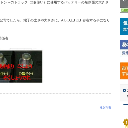
、2トン～のトラック（2個使い）に使用するバッテリーの短側面の大きさ
でしたら、端子の太さや大きさに、A,B,D,E,F,G,H存在する事になり
関係者
違反報告