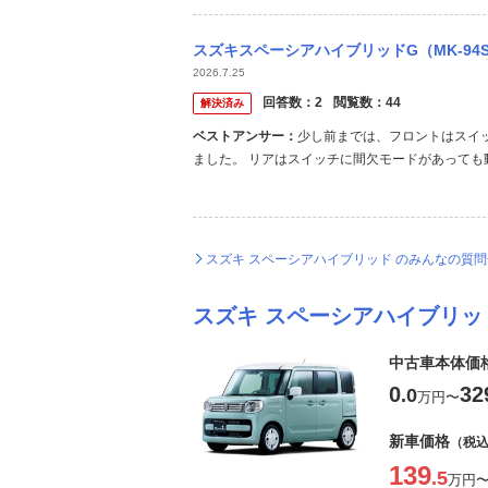
スズキスペーシアハイブリッドG（MK-94S）について質問です。 ワイ
2026.7.25
回答数：
2
閲覧数：
44
解決済み
ベストアンサー：
少し前までは、フロントはスイ
ました。 リアはスイッチに間欠モードがあって
て動かす必要がありました。 多分だけど、形状
可能性は十分にあると思います。
スズキ スペーシアハイブリッド のみんなの質
スズキ スペーシアハイブリッ
中古車本体価
0
32
.0
万円
〜
新車価格
（税
139
.5
万円