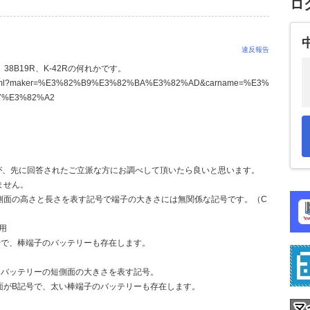
ロ
違反報告
8B19R、K-42Rの何れかです。
earchlist.html?maker=%E3%82%B9%E3%82%BA%E3%82%AD&carname=%E3%
7%E3%82%A2
が、先に回答されたご立派な方にお調べして頂いたら良いと思います。
ません。
Hは短側面の高さと長さを表す記号で端子の大きさには無関係な記号です。（C
用
号で、棒端子のバッテリーも存在します。
るバッテリーの短側面の大きさを表す記号。
面がB記号で、太い棒端子のバッテリーも存在します。