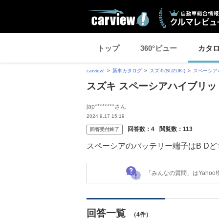
トップ
360°ビュー
カタ
carview!
新車カタログ
スズキ(SUZUKI)
スペーシア
スズキ スペーシアハイブリッ
jap********さん
2024.9.17 15:19
回答数：
4
閲覧数：
113
回答受付終了
スペーシアのバッテリー端子はB Dど
「みんなの質問」はYaho
回答一覧
（4件）