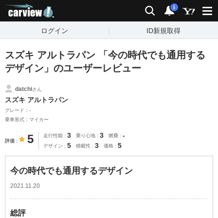
carview!
検索
通知
i
ログイン
ID新規取得
スズキ アルトラパン 「今の時代でも通用する
デザイン」のユーザーレビュー
datchi
さん
スズキ アルトラパン
グレード：-
乗車形式：マイカー
3
3
-
5
走行性能
乗り心地
燃費
評価
5
3
5
デザイン
積載性
価格
今の時代でも通用するデザイン
2021.11.20
総評