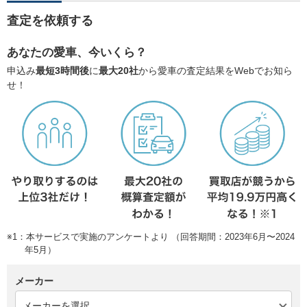
査定を依頼する
あなたの愛車、今いくら？
申込み
最短3時間後
に
最大20社
から愛車の査定結果をWebでお知ら
せ！
※1：本サービスで実施のアンケートより （回答期間：2023年6月〜2024
年5月）
メーカー