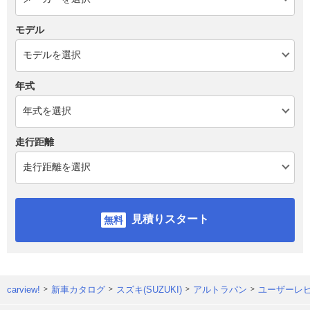
モデル
年式
走行距離
見積りスタート
carview!
新車カタログ
スズキ(SUZUKI)
アルトラパン
ユーザーレ