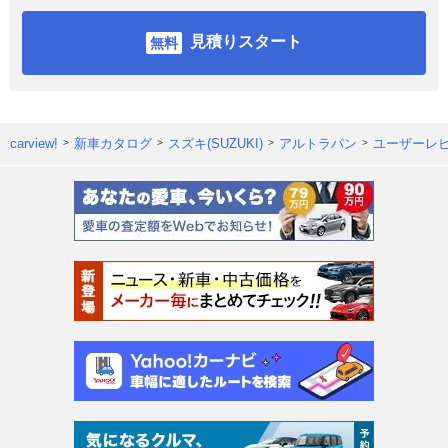
見積りスタート
carview!
新車カタログ
スズキ(SUZUKI)
アルトラパン
ユーザーレ