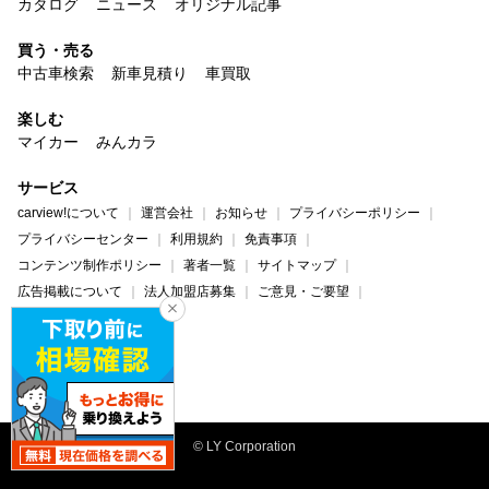
カタログ
ニュース
オリジナル記事
買う・売る
中古車検索
新車見積り
車買取
楽しむ
マイカー
みんカラ
サービス
carview!について
運営会社
お知らせ
プライバシーポリシー
プライバシーセンター
利用規約
免責事項
コンテンツ制作ポリシー
著者一覧
サイトマップ
広告掲載について
法人加盟店募集
ご意見・ご要望
ヘルプ・お問い合わせ
carview!
Yahoo! JAPAN
© LY Corporation