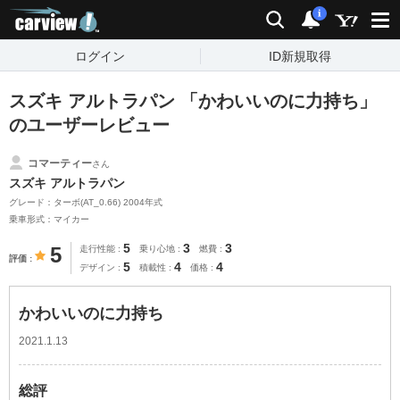
carview!
検索
通知
i
ログイン
ID新規取得
スズキ アルトラパン 「かわいいのに力持ち」
のユーザーレビュー
コマーティー
さん
スズキ アルトラパン
グレード：ターボ(AT_0.66) 2004年式
乗車形式：マイカー
5
3
3
5
走行性能
乗り心地
燃費
評価
5
4
4
デザイン
積載性
価格
かわいいのに力持ち
2021.1.13
総評