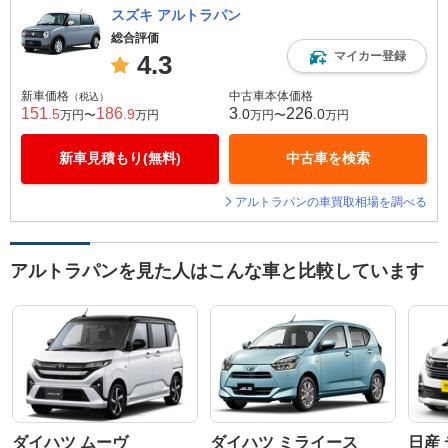
スズキ アルトラパン
総合評価
マイカー登録
4.3
新車価格
中古車本体価格
（税込）
151
186
3
226
.5
.9
.0
.0
万円〜
万円
万円〜
万円
新車見積もり(無料)
中古車を検索
アルトラパンの車買取相場を調べる
アルトラパンを見た人はこんな車と比較しています
ダイハツ ムーヴ
ダイハツ ミライース
日産