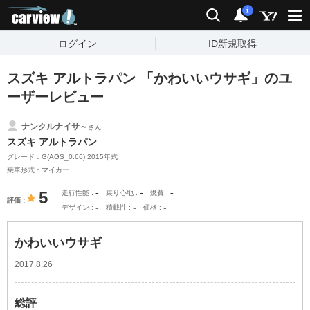
carview!
検索
通知
i
ログイン
ID新規取得
スズキ アルトラパン 「かわいいウサギ」のユ
ーザーレビュー
ナンクルナイサ～
さん
スズキ アルトラパン
グレード：G(AGS_0.66) 2015年式
乗車形式：マイカー
-
-
-
5
走行性能
乗り心地
燃費
評価
-
-
-
デザイン
積載性
価格
かわいいウサギ
2017.8.26
総評