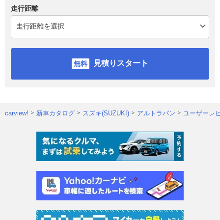
走行距離
見積りスタート
carview!
新車カタログ
スズキ(SUZUKI)
アルトラパン
ユーザーレ