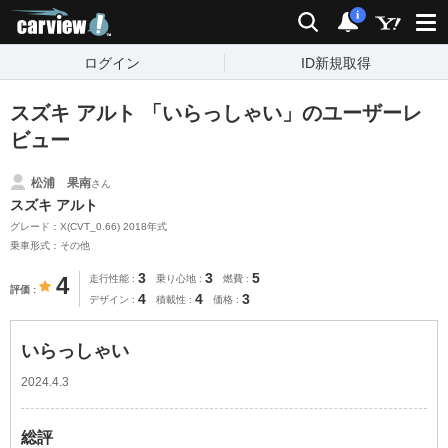
carview!
検索
通知
i
ログイン
ID新規取得
スズキ アルト 「いらっしゃい」のユーザーレ
ビュー
松浦 果南
さん
スズキ アルト
グレード：X(CVT_0.66) 2018年式
乗車形式：その他
3
3
5
4
走行性能
乗り心地
燃費
評価
4
4
3
デザイン
積載性
価格
いらっしゃい
2024.4.3
総評