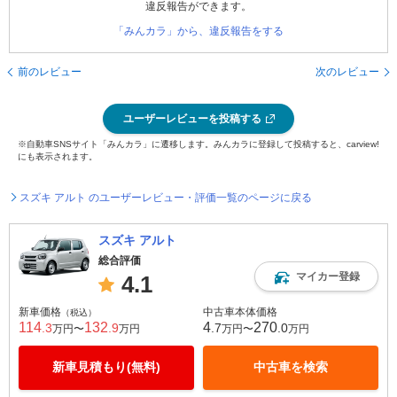
違反報告ができます。
「みんカラ」から、違反報告をする
前のレビュー
次のレビュー
ユーザーレビューを投稿する
※自動車SNSサイト「みんカラ」に遷移します。みんカラに登録して投稿すると、carview!
にも表示されます。
スズキ アルト のユーザーレビュー・評価一覧のページに戻る
スズキ アルト
総合評価
マイカー登録
4.1
新車価格
中古車本体価格
（税込）
114
132
4
270
.3
.9
.7
.0
万円〜
万円
万円〜
万円
新車見積もり(無料)
中古車を検索