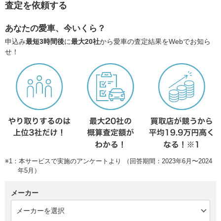
査定を依頼する
あなたの愛車、今いくら？
申込み
最短3時間後
に
最大20社
から愛車の査定結果をWebでお知ら
せ！
※1：本サービスで実施のアンケートより （回答期間：2023年6月〜2024
年5月）
メーカー