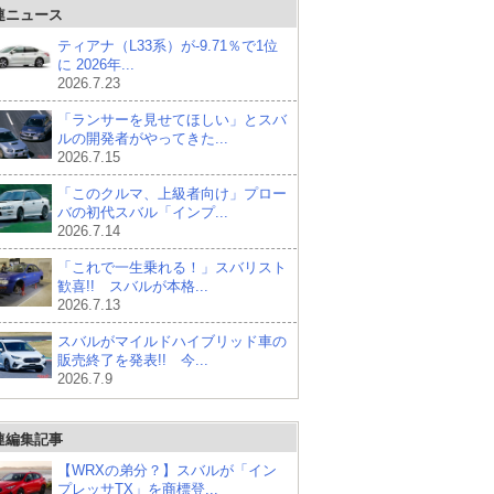
連ニュース
ティアナ（L33系）が-9.71％で1位
に 2026年...
2026.7.23
「ランサーを見せてほしい」とスバ
ルの開発者がやってきた...
2026.7.15
「このクルマ、上級者向け」プロー
バの初代スバル「インプ...
2026.7.14
「これで一生乗れる！」スバリスト
歓喜!! スバルが本格...
2026.7.13
スバルがマイルドハイブリッド車の
販売終了を発表!! 今...
2026.7.9
連編集記事
【WRXの弟分？】スバルが「イン
プレッサTX」を商標登...