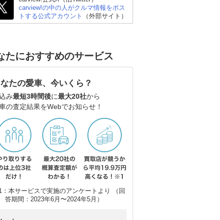
carview!の中の人がクルマ情報をポス
トする公式アカウント
（外部サイト）
BMW 3シリーズ セダン
レクサス ISハイブリッ
レ
ド
ド
なたにおすすめのサービス
あなたの愛車、今いくら？
込み
最短3時間後
に
最大20社
から
車の査定結果をWebでお知らせ！
1：本サービスで実施のアンケートより （回
答期間：2023年6月〜2024年5月）