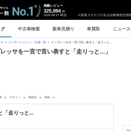
掲載レビュー
325,894
件
時点
※新車カタログのある自動車総合情報
2026.08.07
ログ
中古車検索
新車見積り
車買取
ニュース
ッサ
ユーザーレビュー・評価一覧
インプレッサを一言で言い表すと「走りっと...
レッサを一言で言い表すと「走りっと...」
-
-
-
-
費
デザイン
積載性
価格
「走りっと...