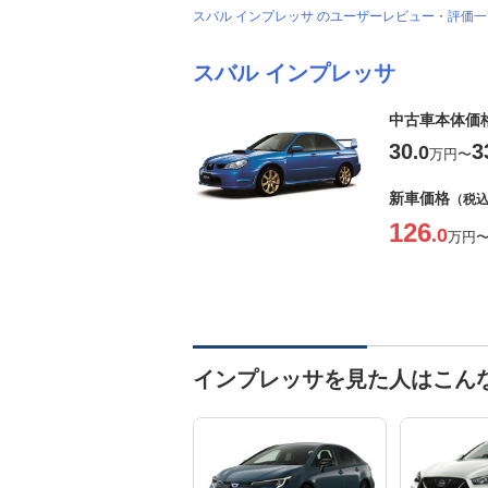
スバル インプレッサ のユーザーレビュー・評価
スバル インプレッサ
中古車本体価
30
3
.0
万円
〜
新車価格
（税
126
.0
万円
インプレッサを見た人はこん