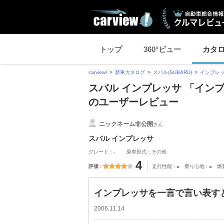
トップ
360°ビュー
カタ
carview!
新車カタログ
スバル(SUBARU)
インプレ
スバル インプレッサ 「インプ
のユーザーレビュー
ニックネーム非公開
さん
スバル インプレッサ
グレード：-
乗車形式：その他
4
-
-
評価
走行性能
乗り心地
燃
インプレッサを一言で言い表すと
2006.11.14