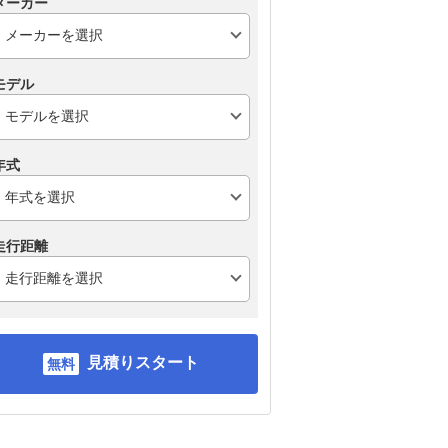
メーカー
モデル
年式
走行距離
見積りスタート