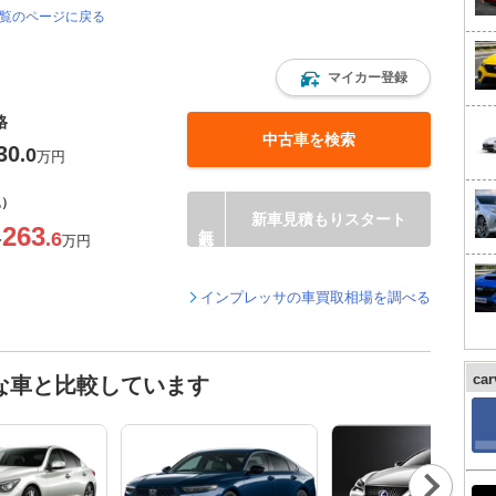
一覧のページに戻る
マイカー登録
格
中古車を検索
30
.0
万円
込）
新車見積もりスタート
263
.6
〜
万円
インプレッサの車買取相場を調べる
ca
な車と比較しています
Nex
t