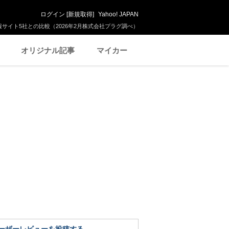
ログイン
[
新規取得
]
Yahoo! JAPAN
サイト5社との比較（2026年2月株式会社プラグ調べ）
オリジナル記事
マイカー