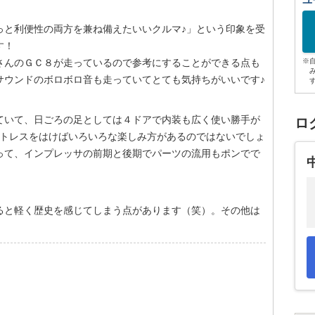
ユ
っと利便性の両方を兼ね備えたいいクルマ♪」という印象を受
す！
んのＧＣ８が走っているので参考にすることができる点も
※
サウンドのボロボロ音も走っていてとても気持ちがいいです♪
ていて、日ごろの足としては４ドアで内装も広く使い勝手が
ロ
ットレスをはけばいろいろな楽しみ方があるのではないでしょ
って、インプレッサの前期と後期でパーツの流用もポンでで
ると軽く歴史を感じてしまう点があります（笑）。その他は