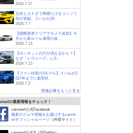
2026.7.27
北米とカナダで商標だけをコッソリ
先行登録。スバルが20...
2026.7.7
【国際基準クリアでカメラ追加】今
月から新ルール適用の改...
2026.7.13
【ボンネットの穴が消えるから？】
なぜ「レヴォーグ」にS...
2026.7.13
【ファン待望の3モデル】スバルが2
027年までに新型M...
2026.7.2
関連記事をもっと見る
rview!の最新情報をチェック！
carview!公式Facebook
最新のクルマ情報をお届けするcarvie
w!オフィシャルページ
（外部サイト）
carview!公式X（旧Twitter）