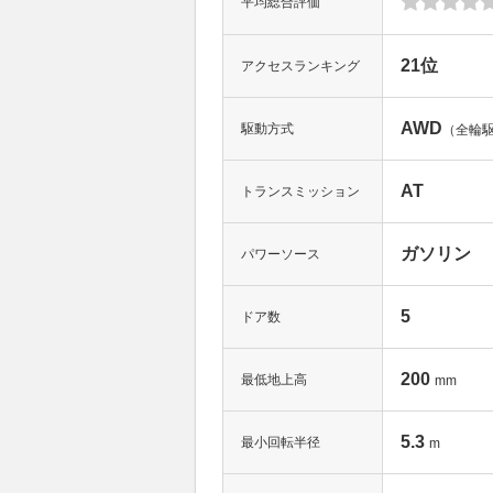
平均総合評価
21位
アクセスランキング
AWD
駆動方式
（全輪
AT
トランスミッション
ガソリン
パワーソース
5
ドア数
200
最低地上高
mm
5.3
最小回転半径
m