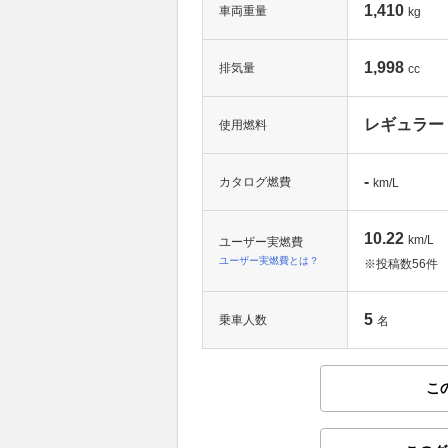
1,410
車両重量
kg
1,998
排気量
cc
レギュラー
使用燃料
-
カタログ燃費
km/L
10.22
km/L
ユーザー実燃費
ユーザー実燃費とは？
※投稿数
56件
5
乗車人数
名
こ