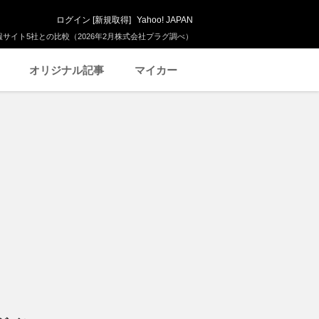
ログイン
[
新規取得
]
Yahoo! JAPAN
サイト5社との比較（2026年2月株式会社プラグ調べ）
オリジナル記事
マイカー