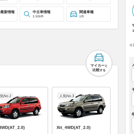
の最新情報
中古車情報
関連車種
3,308件
1件
※
マイカー
と
比較
する
気No.2
人気No.3
4WD(AT_2.0)
Xtt_4WD(AT_2.0)