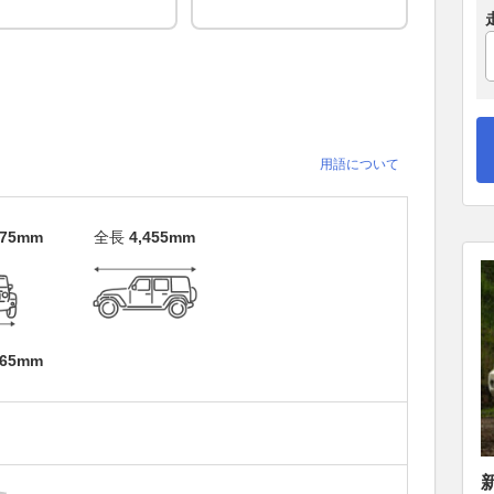
用語について
675mm
全長
4,455mm
765mm